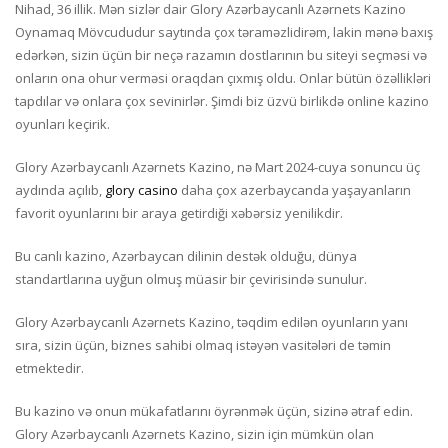
Nihad, 36 illik. Mən sizlər dair Glory Azərbaycanlı Azərnets Kazino
Oynamaq Mövcududur saytında çox təraməzlidirəm, lakin mənə baxış
edərkən, sizin üçün bir neçə razamın dostlarının bu siteyi seçməsi və
onların ona ohur verməsi oraqdan çıxmış oldu. Onlar bütün özəllikləri
tapdılar və onlara çox sevinirlər. Şimdi biz üzvü birlikdə online kazino
oyunları keçirik.
Glory Azərbaycanlı Azərnets Kazino, nə Mart 2024-cuya sonuncu üç
aydında açılıb,
glory casino
daha çox azerbaycanda yaşayanların
favorit oyunlarını bir araya getirdiği xəbərsiz yenilikdir.
Bu canlı kazino, Azərbaycan dilinin destək olduğu, dünya
standartlarına uyğun olmuş müasir bir çevirisində sunulur.
Glory Azərbaycanlı Azərnets Kazino, təqdim edilən oyunların yanı
sıra, sizin üçün, biznes sahibi olmaq istəyən vasitələri de təmin
etmektedir.
Bu kazino və onun mükafatlarını öyrənmək üçün, sizinə ətraf edin.
Glory Azərbaycanlı Azərnets Kazino, sizin için mümkün olan