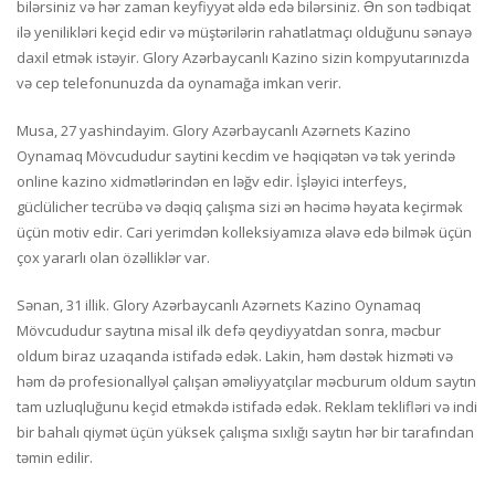
bilərsiniz və hər zaman keyfiyyət əldə edə bilərsiniz. Ən son tədbiqat
ilə yenilikləri keçid edir və müştərilərin rahatlatmaçı olduğunu sənayə
daxil etmək istəyir. Glory Azərbaycanlı Kazino sizin kompyutarınızda
və cep telefonunuzda da oynamağa imkan verir.
Musa, 27 yashindayim. Glory Azərbaycanlı Azərnets Kazino
Oynamaq Mövcududur saytini kecdim ve həqiqətən və tək yerində
online kazino xidmətlərindən en ləğv edir. İşləyici interfeys,
güclülicher tecrübə və dəqiq çalışma sizi ən həcimə həyata keçirmək
üçün motiv edir. Cari yerimdən kolleksiyamıza əlavə edə bilmək üçün
çox yararlı olan özəlliklər var.
Sənan, 31 illik. Glory Azərbaycanlı Azərnets Kazino Oynamaq
Mövcududur saytına misal ilk defə qeydiyyatdan sonra, məcbur
oldum biraz uzaqanda istifadə edək. Lakin, həm dəstək hizməti və
həm də profesionallyəl çalışan əməliyyatçılar məcburum oldum saytın
tam uzluqluğunu keçid etməkdə istifadə edək. Reklam teklifləri və indi
bir bahalı qiymət üçün yüksek çalışma sıxlığı saytın hər bir tarafından
təmin edilir.