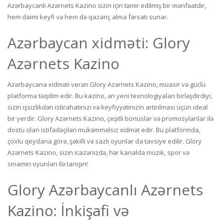
Azərbaycanlı Azərnets Kazino sizin için təmir edilmiş bir mənfəatdır,
hem daimi keyfi və hem də qazanç alma fərsatı sunar.
Azərbaycan xidməti: Glory
Azərnets Kazino
Azərbaycana xidməti verən Glory Azərnets Kazino, müasir və güclü
platforma təqdim edir. Bu kazino, ən yeni texnologiyaları birləşdirdiyi,
sizin işsizlikdən istirahatınızı və keyfiyyətinizin artırılması üçün ideal
bir yerdir. Glory Azərnets Kazino, çeşitli bonuslar və promosylanlar ilə
dostu olan istifadəçiləri mükəmməlsiz xidmət edir. Bu platformda,
çoxlu qeydana görə, şəkilli və sazlı oyunlar da tavsiye edilir. Glory
Azərnets Kazino, sizin icazənizdə, hər kanalda müzik, spor və
sinamin oyunları ilə tanışın!
Glory Azərbaycanlı Azərnets
Kazino: İnkişafi və