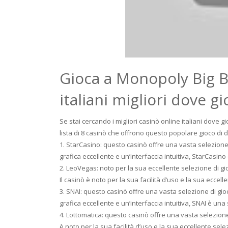
Gioca a Monopoly Big Bal
italiani migliori dove g
Se stai cercando i migliori casinò online italiani dove g
lista di 8 casinò che offrono questo popolare gioco di da
1. StarCasino: questo casinò offre una vasta selezione d
grafica eccellente e un’interfaccia intuitiva, StarCasino è
2. LeoVegas: noto per la sua eccellente selezione di gi
Il casinò è noto per la sua facilità d’uso e la sua eccell
3. SNAI: questo casinò offre una vasta selezione di gioc
grafica eccellente e un’interfaccia intuitiva, SNAI è una s
4. Lottomatica: questo casinò offre una vasta selezione d
è noto per la sua facilità d’uso e la sua eccellente selez