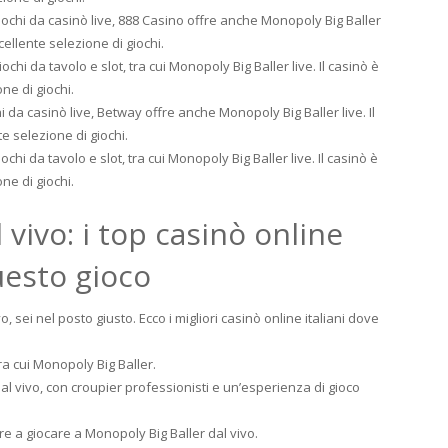
giochi da casinò live, 888 Casino offre anche Monopoly Big Baller
ccellente selezione di giochi.
chi da tavolo e slot, tra cui Monopoly Big Baller live. Il casinò è
ne di giochi.
i da casinò live, Betway offre anche Monopoly Big Baller live. Il
te selezione di giochi.
chi da tavolo e slot, tra cui Monopoly Big Baller live. Il casinò è
ne di giochi.
vivo: i top casinò online
uesto gioco
 sei nel posto giusto. Ecco i migliori casinò online italiani dove
tra cui Monopoly Big Baller.
dal vivo, con croupier professionisti e un’esperienza di gioco
re a giocare a Monopoly Big Baller dal vivo.