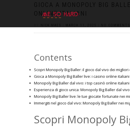
https://pin-up-cazino.kz/
pinap
lucky jet
pinup az
luckyjet
https://pin-up-oynay.com/
https://mostbet-play.kz/
pin up
GIOCA A MONOPOLY BIG BALLE
ONLINE ITALIANI
BY
NICK MAES
|
MARCH 11, 2025
|
NO COMMENTS
Contents
Scopri Monopoly Big Baller: il gioco dal vivo dei migliori 
Gioca a Monopoly Big Baller live: i casino online italian
Monopoly Big Baller dal vivo: i top casinò online italia
Esperienza di gioco unica: Monopoly Big Baller dal vivo s
Monopoly Big Baller live: le tue giocate fortunate nei mig
Immergiti nel gioco dal vivo: Monopoly Big Baller nei migl
Scopri Monopoly Big 