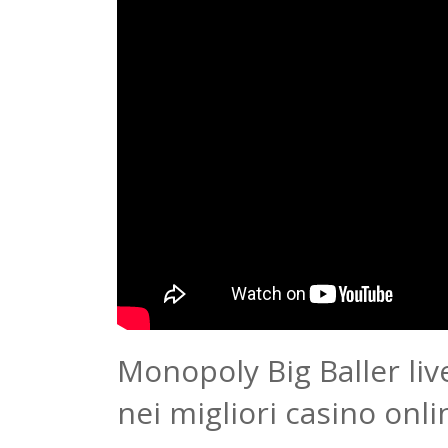
Monopoly Big Baller live
nei migliori casino onlin