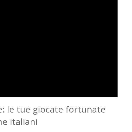
: le tue giocate fortunate
e italiani