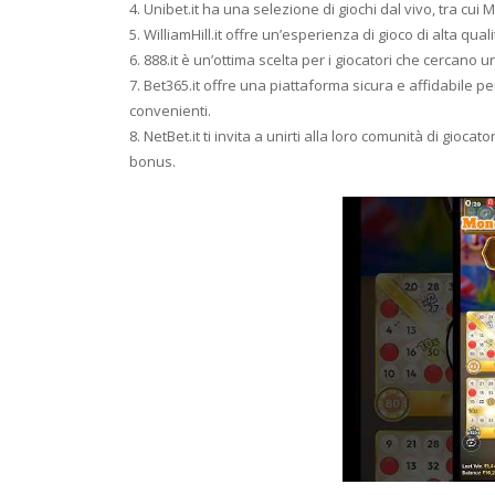
4. Unibet.it ha una selezione di giochi dal vivo, tra cui
5. WilliamHill.it offre un’esperienza di gioco di alta qual
6. 888.it è un’ottima scelta per i giocatori che cercano 
7. Bet365.it offre una piattaforma sicura e affidabile 
convenienti.
8. NetBet.it ti invita a unirti alla loro comunità di gioca
bonus.