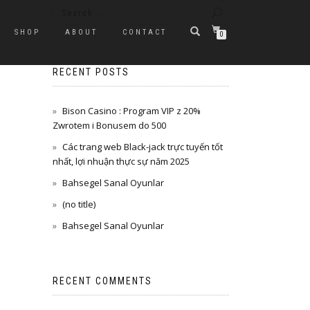
SHOP
ABOUT
CONTACT
0
RECENT POSTS
Bison Casino : Program VIP z 20%
Zwrotem i Bonusem do 500
Các trang web Black-jack trực tuyến tốt
nhất, lợi nhuận thực sự năm 2025
Bahsegel Sanal Oyunlar
(no title)
Bahsegel Sanal Oyunlar
RECENT COMMENTS