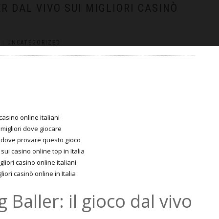
R DAL VIVO SUI MIGLIORI CASINÒ
|
UNCATEGORIZED
casino online italiani
i migliori dove giocare
ni dove provare questo gioco
ui casino online top in Italia
liori casino online italiani
iori casinò online in Italia
Baller: il gioco dal vivo