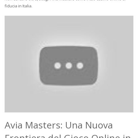
fiducia in Italia.
Avia Masters: Una Nuova
Frontiera del Gioco Online in