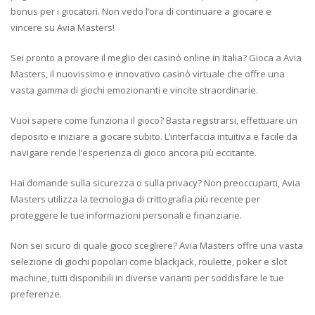
bonus per i giocatori. Non vedo l’ora di continuare a giocare e
vincere su Avia Masters!
Sei pronto a provare il meglio dei casinò online in Italia? Gioca a Avia
Masters, il nuovissimo e innovativo casinò virtuale che offre una
vasta gamma di giochi emozionanti e vincite straordinarie.
Vuoi sapere come funziona il gioco? Basta registrarsi, effettuare un
deposito e iniziare a giocare subito. L’interfaccia intuitiva e facile da
navigare rende l’esperienza di gioco ancora più eccitante.
Hai domande sulla sicurezza o sulla privacy? Non preoccuparti, Avia
Masters utilizza la tecnologia di crittografia più recente per
proteggere le tue informazioni personali e finanziarie.
Non sei sicuro di quale gioco scegliere? Avia Masters offre una vasta
selezione di giochi popolari come blackjack, roulette, poker e slot
machine, tutti disponibili in diverse varianti per soddisfare le tue
preferenze.