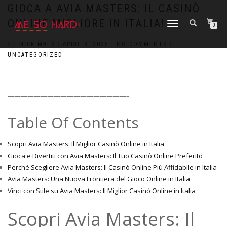
https://pin-up-cazino.kz/
pinap
lucky jet
pinup az
luckyjet
https://pin-up-oynay.com/
https://mostbet-play.kz/
pin up
GIOCA A AVIA MASTERS: IL CASINÒ
ONLINE MIGLIORE IN ITALIA!
TOGGLE
0
NAVIGATION
BY
NICK MAES
|
APRIL 8, 2025
|
NO COMMENTS
|
UNCATEGORIZED
——————————————————–
Table Of Contents
Scopri Avia Masters: Il Miglior Casinò Online in Italia
Gioca e Divertiti con Avia Masters: Il Tuo Casinò Online Preferito
Perché Scegliere Avia Masters: Il Casinò Online Più Affidabile in Italia
Avia Masters: Una Nuova Frontiera del Gioco Online in Italia
Vinci con Stile su Avia Masters: Il Miglior Casinò Online in Italia
Scopri Avia Masters: Il