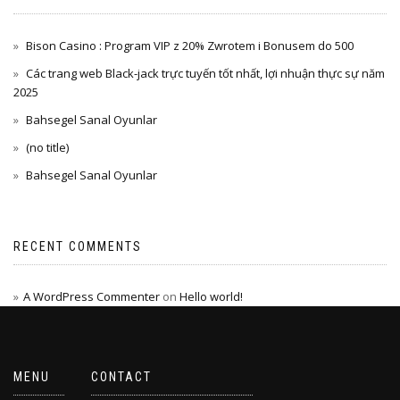
Bison Casino : Program VIP z 20% Zwrotem i Bonusem do 500
Các trang web Black-jack trực tuyến tốt nhất, lợi nhuận thực sự năm
2025
Bahsegel Sanal Oyunlar
(no title)
Bahsegel Sanal Oyunlar
RECENT COMMENTS
A WordPress Commenter
on
Hello world!
MENU
CONTACT