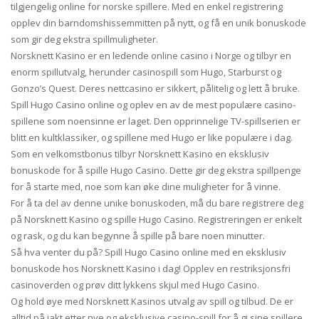
tilgjengelig online for norske spillere. Med en enkel registrering
opplev din barndomshissemmitten på nytt, og få en unik bonuskode
som gir deg ekstra spillmuligheter.
Norsknett Kasino er en ledende online casino i Norge og tilbyr en
enorm spillutvalg, herunder casinospill som Hugo, Starburst og
Gonzo’s Quest. Deres nettcasino er sikkert, pålitelig og lett å bruke.
Spill Hugo Casino online og oplev en av de mest populære casino-
spillene som noensinne er laget. Den opprinnelige TV-spillserien er
blitt en kultklassiker, og spillene med Hugo er like populære i dag.
Som en velkomstbonus tilbyr Norsknett Kasino en eksklusiv
bonuskode for å spille Hugo Casino. Dette gir deg ekstra spillpenge
for å starte med, noe som kan øke dine muligheter for å vinne.
For å ta del av denne unike bonuskoden, må du bare registrere deg
på Norsknett Kasino og spille Hugo Casino. Registreringen er enkelt
og rask, og du kan begynne å spille på bare noen minutter.
Så hva venter du på? Spill Hugo Casino online med en eksklusiv
bonuskode hos Norsknett Kasino i dag! Opplev en restriksjonsfri
casinoverden og prøv ditt lykkens skjul med Hugo Casino.
Og hold øye med Norsknett Kasinos utvalg av spill og tilbud. De er
alltid på jakt etter nye og eksklusive casino-spill for å gi sine spillere