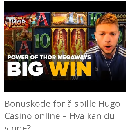
Bonuskode for å spille Hugo
Casino online – Hva kan du
vinne?