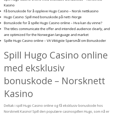
Kasino
Få bonuskode for å oppleve Hugo Casino – Norsk nettkasino
Hugo Casino: Spill med bonuskode på nett i Norge
Bonuskode for å spille Hugo Casino online – Hva kan du vinne?
The titles communicate the offer and intended audience clearly, and
are optimized for the Norwegian language and market
Spille Hugo Casino online – VA Viktigste Spørsmål om Bonuskoder
Spill Hugo Casino online
med eksklusiv
bonuskode – Norsknett
Kasino
Deltak i spill Hugo Casino online og få eksklusiv bonuskode hos
Norsknett Kasino! Spill den populære casinospillen Hugo, som nå er