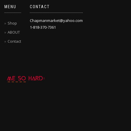
MENU
CONTACT
Chapmanmarket@yahoo.com
Shop
1-818-370-7361
ABOUT
Contact