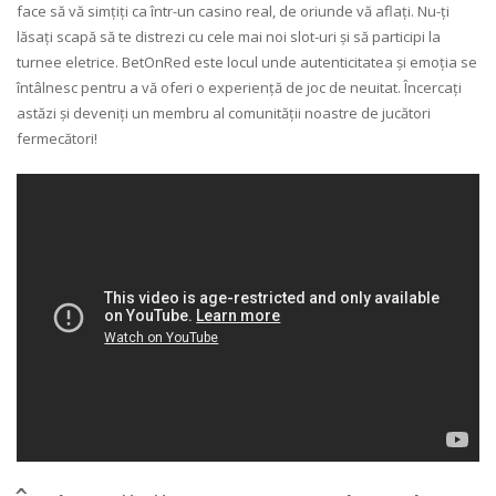
face să vă simțiți ca într-un casino real, de oriunde vă aflați. Nu-ți
lăsați scapă să te distrezi cu cele mai noi slot-uri și să participi la
turnee eletrice. BetOnRed este locul unde autenticitatea și emoția se
întâlnesc pentru a vă oferi o experiență de joc de neuitat. Încercați
astăzi și deveniți un membru al comunității noastre de jucători
fermecători!