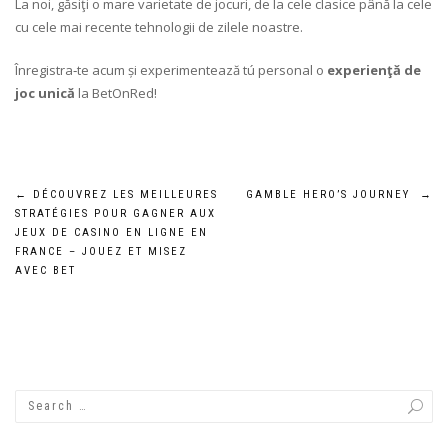
La noi, găsiţi o mare varietate de jocuri, de la cele clasice până la cele
cu cele mai recente tehnologii de zilele noastre.
Înregistra‐te acum și experimentează tú personal o
experienţă de
joc unică
la BetOnRed!
Post
←
DÉCOUVREZ LES MEILLEURES
GAMBLE HERO’S JOURNEY
→
STRATÉGIES POUR GAGNER AUX
navigation
JEUX DE CASINO EN LIGNE EN
FRANCE – JOUEZ ET MISEZ
AVEC BET