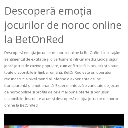
Descoperă emoția
jocurilor de noroc online
la BetOnRed
Descoperă emoția jocurilor de noroc online la BetOnRed! Încurajăm
sentimentul de excitație și divertisment într-un mediu ludic și sigur.
Joacă jocuri de cazino populare, cum ar fi ruletă, blackjack și sloturi,
toate disponibile în limba română. BetOnRed este un operator
recunoscut la nivel mondial, oferind o experiență de joc
transparentă și emoționantă. Experimentează o varietate de jocuri
de noroc online și profită de cele mai bune oferte și bonusuri
disponibile. Înscrie-te acum și descoperă emoția jocurilor de noroc
online la BetOnRed!