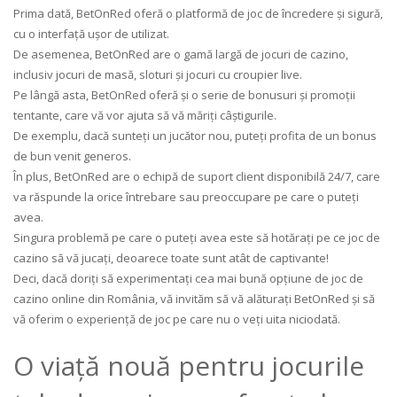
Prima dată, BetOnRed oferă o platformă de joc de încredere și sigură,
cu o interfață ușor de utilizat.
De asemenea, BetOnRed are o gamă largă de jocuri de cazino,
inclusiv jocuri de masă, sloturi și jocuri cu croupier live.
Pe lângă asta, BetOnRed oferă și o serie de bonusuri și promoții
tentante, care vă vor ajuta să vă măriți câștigurile.
De exemplu, dacă sunteți un jucător nou, puteți profita de un bonus
de bun venit generos.
În plus, BetOnRed are o echipă de suport client disponibilă 24/7, care
va răspunde la orice întrebare sau preoccupare pe care o puteți
avea.
Singura problemă pe care o puteți avea este să hotărați pe ce joc de
cazino să vă jucați, deoarece toate sunt atât de captivante!
Deci, dacă doriți să experimentați cea mai bună opțiune de joc de
cazino online din România, vă invităm să vă alăturați BetOnRed și să
vă oferim o experiență de joc pe care nu o veți uita niciodată.
O viață nouă pentru jocurile