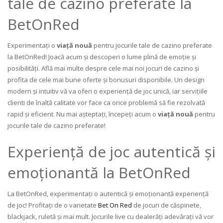
tale de cazino preferate la
BetOnRed
Experimentați o
viață nouă
pentru jocurile tale de cazino preferate
la BetOnRed! Joacă acum și descoperi o lume plină de emoție și
posibilități. Află mai multe despre cele mai noi jocuri de cazino și
profita de cele mai bune oferte și bonusuri disponibile. Un design
modern și intuitiv vă va oferi o experiență de joc unică, iar servițiile
clienti de înaltă calitate vor face ca orice problemă să fie rezolvată
rapid și eficient. Nu mai așteptați, începeți acum o
viață nouă
pentru
jocurile tale de cazino preferate!
Experiență de joc autentică și
emoționantă la BetOnRed
La BetOnRed, experimentați o autentică și emoționantă experiență
de joc! Profitați de o varietate
Bet On Red
de jocuri de căspinete,
blackjack, ruletă și mai mult. Jocurile live cu dealerăți adevărați vă vor