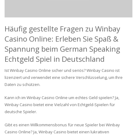
Häufig gestellte Fragen zu Winbay
Casino Online: Erleben Sie Spaß &
Spannung beim German Speaking
Echtgeld Spiel in Deutschland
Ist Winbay Casino Online sicher und seriös? Winbay Casino ist
lizenziert und verwendet eine sichere Verschlüsselung, um Ihre
Daten zu schützen.
Kann ich im Winbay Casino Online um echtes Geld spielen? Ja,
Winbay Casino bietet eine Vielzahl von Echtgeld-Spielen für
deutsche Spieler.
Gibt es einen Willkommensbonus für neue Spieler bei Winbay
Casino Online? Ja, Winbay Casino bietet einen lukrativen