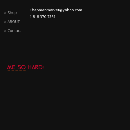
Chapmanmarket@yahoo.com
Shop
1-818-370-7361
ABOUT
Contact