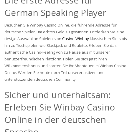
Die erste Adresse für
German Speaking Player
Besuchen Sie Winbay Casino Online, die führende Adresse für
deutsche Spieler, um echtes Geld zu gewinnen. Entdecken Sie eine
riesige Auswahl an Spielen, von
Casino Winbay
klassischen Slots bis
hin zu Tischspielen wie Blackjack und Roulette. Erleben Sie das
authentische Casino-Feeling von zu Hause aus mit unserer
benutzerfreundlichen Plattform. Holen Sie sich jetzt Ihren
Willkommensbonus und starten Sie Ihr Abenteuer im Winbay Casino
Online. Werden Sie heute noch Teil unserer aktiven und
unterstützenden deutschen Community.
Sicher und unterhaltsam:
Erleben Sie Winbay Casino
Online in der deutschen
Sprache