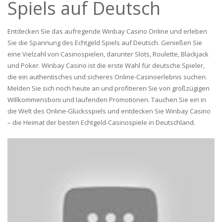
Spiels auf Deutsch
Entdecken Sie das aufregende Winbay Casino Online und erleben
Sie die Spannung des Echtgeld Spiels auf Deutsch. Genießen Sie
eine Vielzahl von Casinospielen, darunter Slots, Roulette, Blackjack
und Poker. Winbay Casino ist die erste Wahl für deutsche Spieler,
die ein authentisches und sicheres Online-Casinoerlebnis suchen.
Melden Sie sich noch heute an und profitieren Sie von großzügigen
Willkommensboni und laufenden Promotionen. Tauchen Sie ein in
die Welt des Online-Glücksspiels und entdecken Sie Winbay Casino
– die Heimat der besten Echtgeld-Casinospiele in Deutschland.