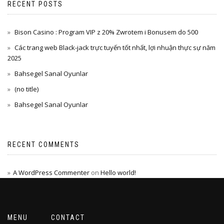
RECENT POSTS
Bison Casino : Program VIP z 20% Zwrotem i Bonusem do 500
Các trang web Black-jack trực tuyến tốt nhất, lợi nhuận thực sự năm
2025
Bahsegel Sanal Oyunlar
(no title)
Bahsegel Sanal Oyunlar
RECENT COMMENTS
A WordPress Commenter
on
Hello world!
MENU
CONTACT