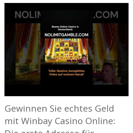
Gewinnen Sie echtes Geld
mit Winbay Casino Online: