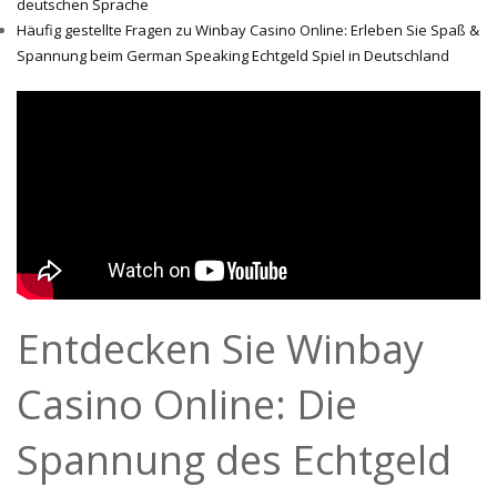
deutschen Sprache
Häufig gestellte Fragen zu Winbay Casino Online: Erleben Sie Spaß &
Spannung beim German Speaking Echtgeld Spiel in Deutschland
Entdecken Sie Winbay
Casino Online: Die
Spannung des Echtgeld