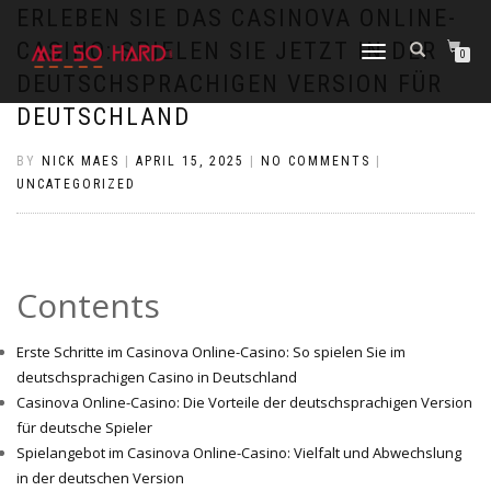
https://pin-up-cazino.kz/
pinap
lucky jet
pinup az
luckyjet
https://pin-up-oynay.com/
https://mostbet-play.kz/
pin up
ERLEBEN SIE DAS CASINOVA ONLINE-
CASINO: SPIELEN SIE JETZT IN DER
TOGGLE
0
NAVIGATION
DEUTSCHSPRACHIGEN VERSION FÜR
DEUTSCHLAND
BY
NICK MAES
|
APRIL 15, 2025
|
NO COMMENTS
|
UNCATEGORIZED
Contents
Erste Schritte im Casinova Online-Casino: So spielen Sie im
deutschsprachigen Casino in Deutschland
Casinova Online-Casino: Die Vorteile der deutschsprachigen Version
für deutsche Spieler
Spielangebot im Casinova Online-Casino: Vielfalt und Abwechslung
in der deutschen Version