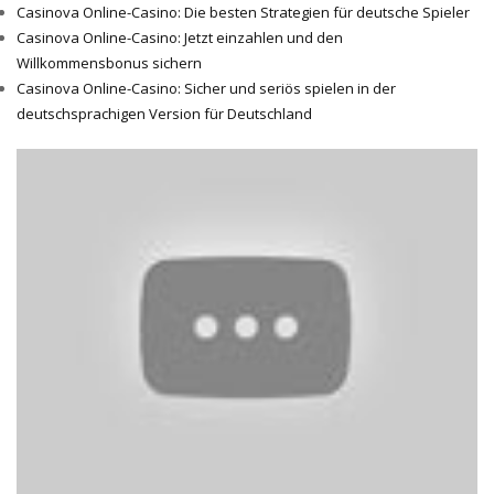
Casinova Online-Casino: Die besten Strategien für deutsche Spieler
Casinova Online-Casino: Jetzt einzahlen und den
Willkommensbonus sichern
Casinova Online-Casino: Sicher und seriös spielen in der
deutschsprachigen Version für Deutschland