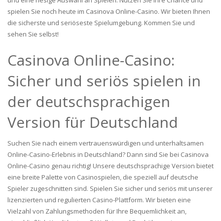
spielen Sie noch heute im Casinova Online-Casino. Wir bieten Ihnen
die sicherste und seriöseste Spielumgebung. Kommen Sie und
sehen Sie selbst!
Casinova Online-Casino:
Sicher und seriös spielen in
der deutschsprachigen
Version für Deutschland
Suchen Sie nach einem vertrauenswürdigen und unterhaltsamen
Online-Casino-Erlebnis in Deutschland? Dann sind Sie bei Casinova
Online-Casino genau richtig! Unsere deutschsprachige Version bietet
eine breite Palette von Casinospielen, die speziell auf deutsche
Spieler zugeschnitten sind. Spielen Sie sicher und seriös mit unserer
lizenzierten und regulierten Casino-Plattform. Wir bieten eine
Vielzahl von Zahlungsmethoden für Ihre Bequemlichkeit an,