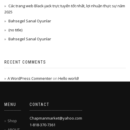
Các trang web Black-jack trực tuyến tốt nhất, lợi nhuận thực sự năm
2025
Bahsegel Sanal Oyunlar
(no title)
Bahsegel Sanal Oyunlar
RECENT COMMENTS
A WordPress Commenter
on
Hello world!
MENU
CONTACT
Chapmanmarket@yahoo.com
Shop
1-818-370-7361
ABOUT