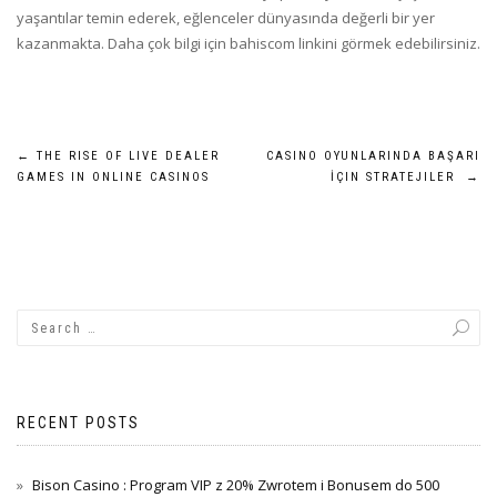
yaşantılar temin ederek, eğlenceler dünyasında değerli bir yer
kazanmakta. Daha çok bilgi için bahiscom linkini görmek edebilirsiniz.
Post
←
THE RISE OF LIVE DEALER
CASINO OYUNLARINDA BAŞARI
GAMES IN ONLINE CASINOS
İÇIN STRATEJILER
→
navigation
RECENT POSTS
Bison Casino : Program VIP z 20% Zwrotem i Bonusem do 500