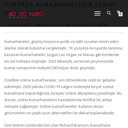
https://pin-up-cazino.kz/
pinap
lucky jet
pinup az
luckyjet
https://pin-up-oynay.com/
https://mostbet-play.kz/
pin up
DÜNYADA KUMARHANELERIN EVRIMI
VE GELECEĞI
TOGGLE
0
NAVIGATION
BY
NICK MAES
|
MAY 29, 2025
|
NO COMMENTS
|
NEWS
Kumarhaneler, geçmiş boyunca şenlik ve talih oyunları temin eden
alanlar olarak bulunma sergilemiştir. 19. yüzyılda Avrupa’da tanınma
kazanan kumarhaneler, bugün Las Vegas ve Macau gibi kentlerde
en üst noktaya erişmiştir. 2023 itibariyle, evrensel çerçevesinde
kumar sanayisinin maliyeti 500 milyar dolar geçmiştir.
Özellikle online kumarhaneler, son dönemlerde ciddi bir gelişme
edinmiştir. 2020 yılında COVID-19 salgını nedeniyle birçok somut
kumarhane kapandığında, bireyler online altyapılara yönelmiştir. Bu
durum, online kumarhanelerin hasılatlarında %30’luk bir artışa
sebeple sağlamıştır. Online kumarhaneler, kullanıcı dostu
görünümleri ve çeşitli oyun alternatifleri ile dikkat toplamaktadır.
Öne beliren isimlerden biri olan Richard Branson, kumarhane