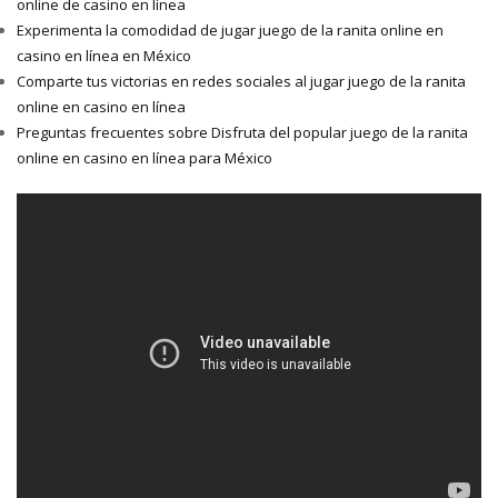
online de casino en línea
Experimenta la comodidad de jugar juego de la ranita online en
casino en línea en México
Comparte tus victorias en redes sociales al jugar juego de la ranita
online en casino en línea
Preguntas frecuentes sobre Disfruta del popular juego de la ranita
online en casino en línea para México