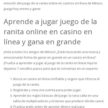
emoción del juego de la ranita online en casinos en línea de México.
¡Juega hoy mismo y gana!
Aprende a jugar juego de la
ranita online en casino en
línea y gana en grande
¡Hola a todos los amigos de México! ¿Estás buscando una nueva y
emocionante forma de ganar en grande en un casino en línea?
¡Prueba a aprender a jugar al juego de la ranita en línea! Aquí te
dejamos 7 sencillos pasos para que te conviertas en un experto:
Busca un casino en línea confiable y seguro que ofrezca el
juego de la ranita.
Regístrate y crea una cuenta para poder jugar.
Aprende las reglas básicas del juego: la rana salta en una
tabla de multiplicadores y tú tienes que predecir dónde caerá.
Practica gratis antes de apostar dinero real para