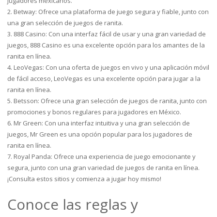
jugadores mexicanos.
2. Betway: Ofrece una plataforma de juego segura y fiable, junto con
una gran selección de juegos de ranita.
3. 888 Casino: Con una interfaz fácil de usar y una gran variedad de
juegos, 888 Casino es una excelente opción para los amantes de la
ranita en línea.
4. LeoVegas: Con una oferta de juegos en vivo y una aplicación móvil
de fácil acceso, LeoVegas es una excelente opción para jugar a la
ranita en línea.
5. Betsson: Ofrece una gran selección de juegos de ranita, junto con
promociones y bonos regulares para jugadores en México.
6. Mr Green: Con una interfaz intuitiva y una gran selección de
juegos, Mr Green es una opción popular para los jugadores de
ranita en línea.
7. Royal Panda: Ofrece una experiencia de juego emocionante y
segura, junto con una gran variedad de juegos de ranita en línea.
¡Consulta estos sitios y comienza a jugar hoy mismo!
Conoce las reglas y