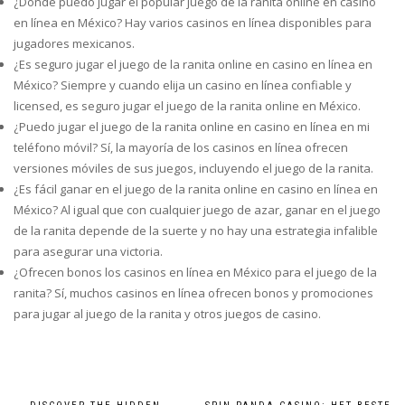
¿Dónde puedo jugar el popular juego de la ranita online en casino
en línea en México? Hay varios casinos en línea disponibles para
jugadores mexicanos.
¿Es seguro jugar el juego de la ranita online en casino en línea en
México? Siempre y cuando elija un casino en línea confiable y
licensed, es seguro jugar el juego de la ranita online en México.
¿Puedo jugar el juego de la ranita online en casino en línea en mi
teléfono móvil? Sí, la mayoría de los casinos en línea ofrecen
versiones móviles de sus juegos, incluyendo el juego de la ranita.
¿Es fácil ganar en el juego de la ranita online en casino en línea en
México? Al igual que con cualquier juego de azar, ganar en el juego
de la ranita depende de la suerte y no hay una estrategia infalible
para asegurar una victoria.
¿Ofrecen bonos los casinos en línea en México para el juego de la
ranita? Sí, muchos casinos en línea ofrecen bonos y promociones
para jugar al juego de la ranita y otros juegos de casino.