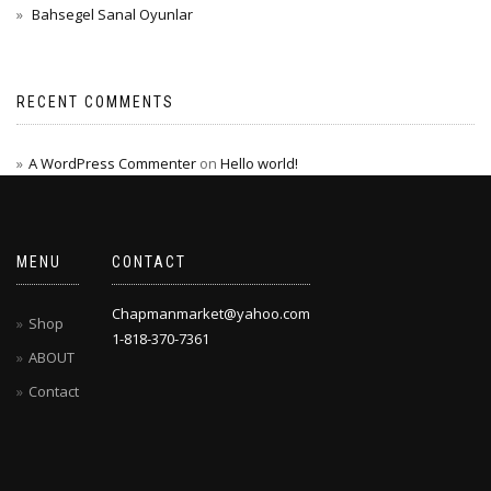
Bahsegel Sanal Oyunlar
RECENT COMMENTS
A WordPress Commenter
on
Hello world!
MENU
CONTACT
Chapmanmarket@yahoo.com
Shop
1-818-370-7361
ABOUT
Contact