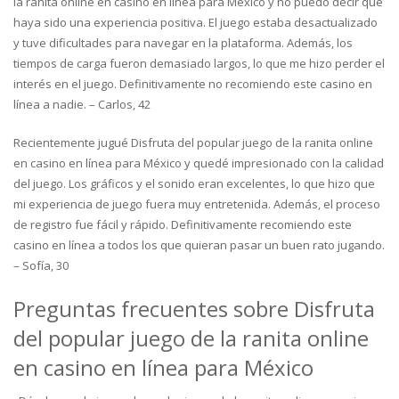
la ranita online en casino en línea para México y no puedo decir que
haya sido una experiencia positiva. El juego estaba desactualizado
y tuve dificultades para navegar en la plataforma. Además, los
tiempos de carga fueron demasiado largos, lo que me hizo perder el
interés en el juego. Definitivamente no recomiendo este casino en
línea a nadie. – Carlos, 42
Recientemente jugué Disfruta del popular juego de la ranita online
en casino en línea para México y quedé impresionado con la calidad
del juego. Los gráficos y el sonido eran excelentes, lo que hizo que
mi experiencia de juego fuera muy entretenida. Además, el proceso
de registro fue fácil y rápido. Definitivamente recomiendo este
casino en línea a todos los que quieran pasar un buen rato jugando.
– Sofía, 30
Preguntas frecuentes sobre Disfruta
del popular juego de la ranita online
en casino en línea para México