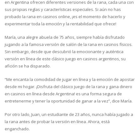
en Argentina ofrecen diferentes versiones de la rana, cada una con
sus propias reglas y características especiales. Si aún no has
probado la rana en casinos online, ¡es el momento de hacerlo y
experimentar toda la emoción y la rentabilidad que ofrece!
María, una alegre abuela de 75 años, siempre había disfrutado
jugando a la famosa versión de salón de la rana en casinos físicos.
Sin embargo, desde que descubrió la emocionante y auténtica
versión en línea de este clásico juego en casinos argentinos, su
afición se ha disparado.
“Me encanta la comodidad de jugar en línea y la emoción de apostar
desde mi hogar. ¡Disfruta del clásico juego de la rana y gana dinero
en casinos en línea desde Argentina! es una forma segura de
entretenerme y tener la oportunidad de ganar a la vez”, dice María.
Por otro lado, Juan, un estudiante de 23 años, nunca había jugado a
la rana antes de probar la versión en línea. Ahora, está
enganchado.