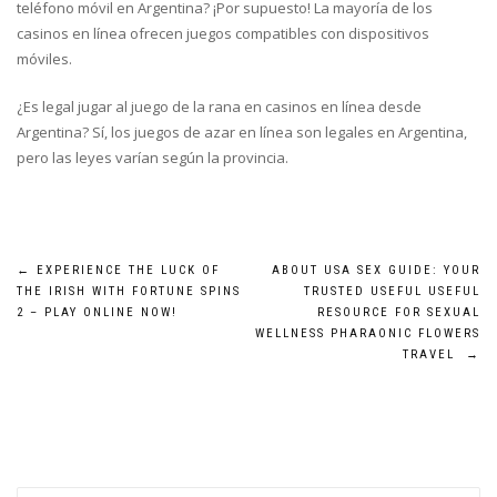
teléfono móvil en Argentina? ¡Por supuesto! La mayoría de los
casinos en línea ofrecen juegos compatibles con dispositivos
móviles.
¿Es legal jugar al juego de la rana en casinos en línea desde
Argentina? Sí, los juegos de azar en línea son legales en Argentina,
pero las leyes varían según la provincia.
Post
←
EXPERIENCE THE LUCK OF
ABOUT USA SEX GUIDE: YOUR
THE IRISH WITH FORTUNE SPINS
TRUSTED USEFUL USEFUL
navigation
2 – PLAY ONLINE NOW!
RESOURCE FOR SEXUAL
WELLNESS PHARAONIC FLOWERS
TRAVEL
→