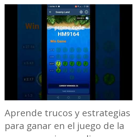
Aprende trucos y estrategias
para ganar en el juego de la