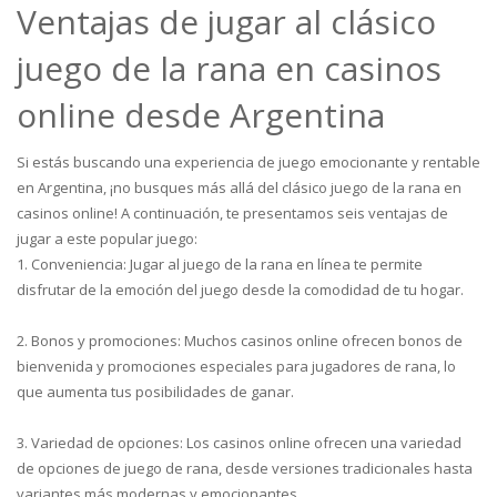
Ventajas de jugar al clásico
juego de la rana en casinos
online desde Argentina
Si estás buscando una experiencia de juego emocionante y rentable
en Argentina, ¡no busques más allá del clásico juego de la rana en
casinos online! A continuación, te presentamos seis ventajas de
jugar a este popular juego:
1. Conveniencia: Jugar al juego de la rana en línea te permite
disfrutar de la emoción del juego desde la comodidad de tu hogar.
2. Bonos y promociones: Muchos casinos online ofrecen bonos de
bienvenida y promociones especiales para jugadores de rana, lo
que aumenta tus posibilidades de ganar.
3. Variedad de opciones: Los casinos online ofrecen una variedad
de opciones de juego de rana, desde versiones tradicionales hasta
variantes más modernas y emocionantes.