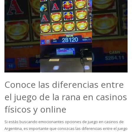
Conoce las diferencias entre
el juego de la rana en casinos
físicos y online
Si estás buscando emocionantes opciones de juego en casinos de
Argentina, es importante que conozcas las diferencias entre el juego