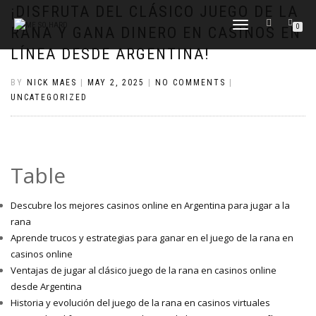
https://pin-up-cazino.kz/
pinap
lucky jet
pinup az
luckyjet
https://pin-up-oynay.com/
https://mostbet-play.kz/
pin up
¡DISFRUTA DEL CLÁSICO JUEGO DE LA
TOGGLE
0
RANA Y GANA DINERO EN CASINOS EN
NAVIGATION
LÍNEA DESDE ARGENTINA!
BY
NICK MAES
|
MAY 2, 2025
|
NO COMMENTS
|
UNCATEGORIZED
Table
Descubre los mejores casinos online en Argentina para jugar a la
rana
Aprende trucos y estrategias para ganar en el juego de la rana en
casinos online
Ventajas de jugar al clásico juego de la rana en casinos online
desde Argentina
Historia y evolución del juego de la rana en casinos virtuales