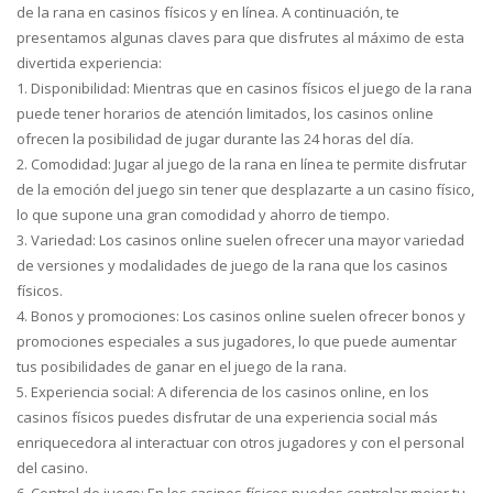
de la rana en casinos físicos y en línea. A continuación, te
presentamos algunas claves para que disfrutes al máximo de esta
divertida experiencia:
1. Disponibilidad: Mientras que en casinos físicos el juego de la rana
puede tener horarios de atención limitados, los casinos online
ofrecen la posibilidad de jugar durante las 24 horas del día.
2. Comodidad: Jugar al juego de la rana en línea te permite disfrutar
de la emoción del juego sin tener que desplazarte a un casino físico,
lo que supone una gran comodidad y ahorro de tiempo.
3. Variedad: Los casinos online suelen ofrecer una mayor variedad
de versiones y modalidades de juego de la rana que los casinos
físicos.
4. Bonos y promociones: Los casinos online suelen ofrecer bonos y
promociones especiales a sus jugadores, lo que puede aumentar
tus posibilidades de ganar en el juego de la rana.
5. Experiencia social: A diferencia de los casinos online, en los
casinos físicos puedes disfrutar de una experiencia social más
enriquecedora al interactuar con otros jugadores y con el personal
del casino.