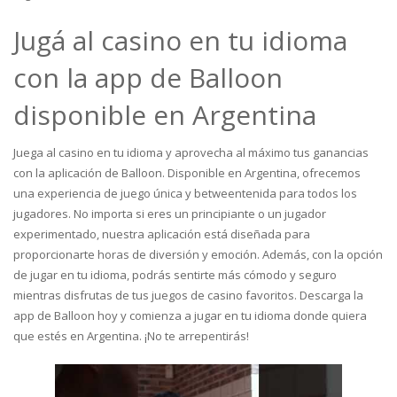
Jugá al casino en tu idioma
con la app de Balloon
disponible en Argentina
Juega al casino en tu idioma y aprovecha al máximo tus ganancias
con la aplicación de Balloon. Disponible en Argentina, ofrecemos
una experiencia de juego única y betweentenida para todos los
jugadores. No importa si eres un principiante o un jugador
experimentado, nuestra aplicación está diseñada para
proporcionarte horas de diversión y emoción. Además, con la opción
de jugar en tu idioma, podrás sentirte más cómodo y seguro
mientras disfrutas de tus juegos de casino favoritos. Descarga la
app de Balloon hoy y comienza a jugar en tu idioma donde quiera
que estés en Argentina. ¡No te arrepentirás!