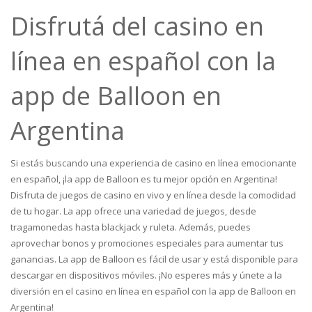
Disfrutá del casino en
línea en español con la
app de Balloon en
Argentina
Si estás buscando una experiencia de casino en línea emocionante
en español, ¡la app de Balloon es tu mejor opción en Argentina!
Disfruta de juegos de casino en vivo y en línea desde la comodidad
de tu hogar. La app ofrece una variedad de juegos, desde
tragamonedas hasta blackjack y ruleta. Además, puedes
aprovechar bonos y promociones especiales para aumentar tus
ganancias. La app de Balloon es fácil de usar y está disponible para
descargar en dispositivos móviles. ¡No esperes más y únete a la
diversión en el casino en línea en español con la app de Balloon en
Argentina!