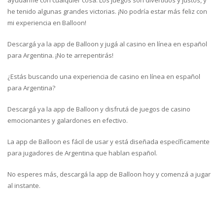
he tenido algunas grandes victorias. ¡No podría estar más feliz con
mi experiencia en Balloon!
Descargá ya la app de Balloon y jugá al casino en línea en español
para Argentina. ¡No te arrepentirás!
¿Estás buscando una experiencia de casino en línea en español
para Argentina?
Descargá ya la app de Balloon y disfrutá de juegos de casino
emocionantes y galardones en efectivo.
La app de Balloon es fácil de usar y está diseñada específicamente
para jugadores de Argentina que hablan español.
No esperes más, descargá la app de Balloon hoy y comenzá a jugar
al instante.