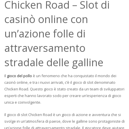
Chicken Road – Slot di
casinò online con
un’azione folle di
attraversamento
stradale delle galline
Il
gioco del pollo
è un fenomeno che ha conquistato il mondo dei
casinò online, e tra i nuovi arrivati, c’è il gioco di slot denominato
Chicken Road. Questo gioco è stato creato da un team di sviluppatori
esperti che hanno lavorato sodo per creare un’esperienza di gioco
unica e coinvolgente.
Il gioco di slot Chicken Road è un gioco di azione e avventura che si
svolge in un’atmosfera di paese, dove le galline sono protagoniste di
un’azione folle di attraversamento stradale. Il giocatore deve aiutare