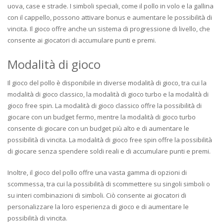
uova, case e strade. I simboli speciali, come il pollo in volo e la gallina
con il cappello, possono attivare bonus e aumentare le possibilità di
vincita. Il gioco offre anche un sistema di progressione di livello, che
consente ai giocatori di accumulare punti e premi.
Modalità di gioco
Il gioco del pollo è disponibile in diverse modalità di gioco, tra cui la
modalità di gioco classico, la modalità di gioco turbo e la modalità di
gioco free spin. La modalità di gioco classico offre la possibilità di
giocare con un budget fermo, mentre la modalità di gioco turbo
consente di giocare con un budget più alto e di aumentare le
possibilità di vincita. La modalità di gioco free spin offre la possibilità
di giocare senza spendere soldi reali e di accumulare punti e premi.
Inoltre, il gioco del pollo offre una vasta gamma di opzioni di
scommessa, tra cui la possibilità di scommettere su singoli simboli o
su interi combinazioni di simboli. Ciò consente ai giocatori di
personalizzare la loro esperienza di gioco e di aumentare le
possibilità di vincita.