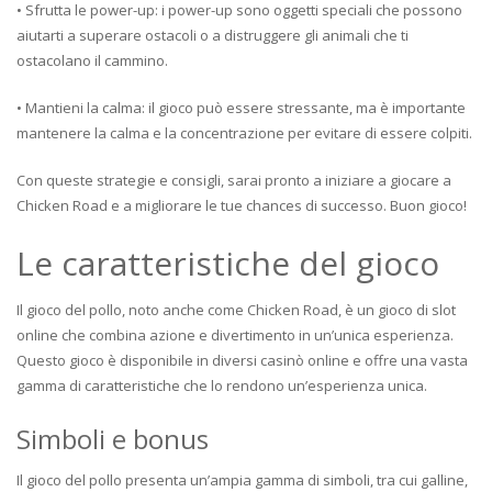
• Sfrutta le power-up: i power-up sono oggetti speciali che possono
aiutarti a superare ostacoli o a distruggere gli animali che ti
ostacolano il cammino.
• Mantieni la calma: il gioco può essere stressante, ma è importante
mantenere la calma e la concentrazione per evitare di essere colpiti.
Con queste strategie e consigli, sarai pronto a iniziare a giocare a
Chicken Road e a migliorare le tue chances di successo. Buon gioco!
Le caratteristiche del gioco
Il gioco del pollo, noto anche come Chicken Road, è un gioco di slot
online che combina azione e divertimento in un’unica esperienza.
Questo gioco è disponibile in diversi casinò online e offre una vasta
gamma di caratteristiche che lo rendono un’esperienza unica.
Simboli e bonus
Il gioco del pollo presenta un’ampia gamma di simboli, tra cui galline,