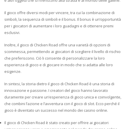
e altri oggetti che si riferiscono alla strada e al mondo delle galline.
Il gioco offre diversi modi per vincere, tra cui la combinazione di
simboli, la sequenza di simboli e il bonus. Il bonus è un’opportunità
per i giocatori di aumentare i loro guadagni e di ottenere premi
esclusivi.
Inoltre, il gioco di Chicken Road offre una varietà di opzioni di
scommessa, permettendo ai giocatori di scegliere il livello di rischio
che preferiscono. Ciò li consente di personalizzare la loro
esperienza di gioco e di giocare in modo che si adatta alle loro
esigenze.
In sintesi, la storia dietro il gioco di Chicken Road è una storia di
innovazione e passione. I creatori del gioco hanno lavorato
duramente per creare un’esperienza di gioco unica e coinvolgente,
che combini l’azione e l’avventura con il gioco di slot. Ecco perché il
gioco è diventato un successo nel mondo dei casino online.
Il gioco di Chicken Road è stato creato per offrire ai giocatori