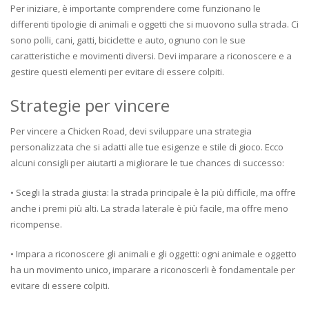
Per iniziare, è importante comprendere come funzionano le
differenti tipologie di animali e oggetti che si muovono sulla strada. Ci
sono polli, cani, gatti, biciclette e auto, ognuno con le sue
caratteristiche e movimenti diversi. Devi imparare a riconoscere e a
gestire questi elementi per evitare di essere colpiti.
Strategie per vincere
Per vincere a Chicken Road, devi sviluppare una strategia
personalizzata che si adatti alle tue esigenze e stile di gioco. Ecco
alcuni consigli per aiutarti a migliorare le tue chances di successo:
• Scegli la strada giusta: la strada principale è la più difficile, ma offre
anche i premi più alti. La strada laterale è più facile, ma offre meno
ricompense.
• Impara a riconoscere gli animali e gli oggetti: ogni animale e oggetto
ha un movimento unico, imparare a riconoscerli è fondamentale per
evitare di essere colpiti.