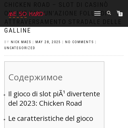
https://pin-up-cazino.kz/
pinap
lucky jet
pinup az
luckyjet
https://pin-up-oynay.com/
https://mostbet-play.kz/
pin up
CHICKEN ROAD – SLOT DI CASINÒ
ONLINE CON UN’AZIONE FOLLE DI
TOGGLE
0
NAVIGATION
ATTRAVERSAMENTO STRADALE DELLE
GALLINE
BY
NICK MAES
|
MAY 28, 2025
|
NO COMMENTS
|
UNCATEGORIZED
Содержимое
Il gioco di slot piÃ¹ divertente
del 2023: Chicken Road
Le caratteristiche del gioco