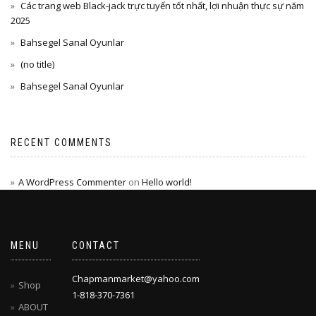
Các trang web Black-jack trực tuyến tốt nhất, lợi nhuận thực sự năm
2025
Bahsegel Sanal Oyunlar
(no title)
Bahsegel Sanal Oyunlar
RECENT COMMENTS
A WordPress Commenter
on
Hello world!
MENU
CONTACT
Chapmanmarket@yahoo.com
Shop
1-818-370-7361
ABOUT