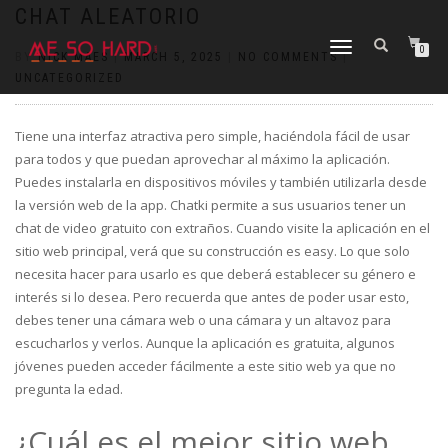
https://pin-up-cazino.kz/
pinap
lucky jet
pinup az
luckyjet
https://pin-up-oynay.com/
https://mostbet-play.kz/
pin up
CHAT ALEATORIO
TOGGLE
0
BY
NICK MAES
|
MARCH 5, 2025
|
NO COMMENTS
|
NAVIGATION
UNCATEGORIZED
Tiene una interfaz atractiva pero simple, haciéndola fácil de usar
para todos y que puedan aprovechar al máximo la aplicación.
Puedes instalarla en dispositivos móviles y también utilizarla desde
la versión web de la app. Chatki permite a sus usuarios tener un
chat de video gratuito con extraños. Cuando visite la aplicación en el
sitio web principal, verá que su construcción es easy. Lo que solo
necesita hacer para usarlo es que deberá establecer su género e
interés si lo desea. Pero recuerda que antes de poder usar esto,
debes tener una cámara web o una cámara y un altavoz para
escucharlos y verlos. Aunque la aplicación es gratuita, algunos
jóvenes pueden acceder fácilmente a este sitio web ya que no
pregunta la edad.
¿Cuál es el mejor sitio web