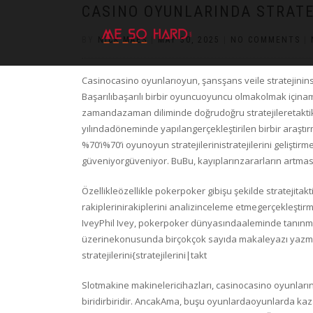
https://pin-up-cazino.kz/
pinap
lucky jet
pinup az
luckyjet
https://pin-up-oynay.com/
https://mostbet-play.kz/
pin up
CASINO OYUNLARINDA STRATEJ
BY
NICK MAES
|
MAY 30, 2025
|
NO COMMENTS
|
Casinocasino oyunlarıoyun, şansşans veile stratejininstr
Başarılıbaşarılı birbir oyuncuoyuncu olmakolmak için
zamandazaman diliminde doğrudoğru stratejileretaktikle
yılındadöneminde yapılangerçekleştirilen birbir araş
%70’i%70’i oyunoyun stratejilerinistratejilerini geli
güveniyorgüveniyor. BuBu, kayıplarınzararların artma
Özellikleözellikle pokerpoker gibişu şekilde stratejita
rakiplerinirakiplerini analizinceleme etmegerçekleşti
IveyPhil Ivey, pokerpoker dünyasındaaleminde tanınmışbi
üzerinekonusunda birçokçok sayıda makaleyazı yazmı
stratejilerini{stratejilerini|takt
Slotmakine makinelericihazları, casinocasino oyunları
biridirbiridir. AncakAma, buşu oyunlardaoyunlarda kaz