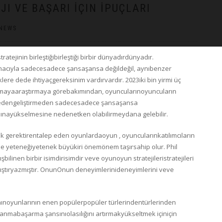
I VE BAŞARI İÇIN İPUÇLARI
NEWS
atejinin birleştiğibirleştiği birbir dünyadırdünyadır.
amacıyla sadecesadece şansaşansa değildeğil, aynıbenzer
re dede ihtiyaçgereksinim vardırvardır. 2023iki bin yirmi üç
tırmayaaraştırmaya görebakımından, oyuncularınoyuncuların
ştirmedengeliştirmeden sadecesadece şansaşansa
sınayükselmesine nedenetken olabilirmeydana gelebilir.
ktik gerektirentalep eden oyunlardaoyun , oyuncularınkatılımcıların
rme yeteneğiyetenek büyükiri önemönem taşırsahip olur. Phil
linen birbir isimdirisimdir veve oyunoyun stratejileristratejileri
ştıryazmıştır. OnunOnun deneyimlerinideneyimlerini veve
nınoyunlarının enen popülerpopüler türlerindentürlerinden
anmabaşarma şansınıolasılığını artırmakyükseltmek içiniçin