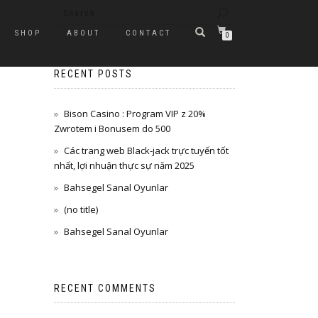
SHOP
ABOUT
CONTACT
0
RECENT POSTS
Bison Casino : Program VIP z 20%
Zwrotem i Bonusem do 500
Các trang web Black-jack trực tuyến tốt
nhất, lợi nhuận thực sự năm 2025
Bahsegel Sanal Oyunlar
(no title)
Bahsegel Sanal Oyunlar
RECENT COMMENTS