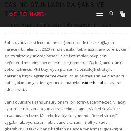
https://pin-up-cazino.kz/
pinap
lucky jet
pinup az
luckyjet
https://pin-up-oynay.com/
https://mostbet-play.kz/
pin up
CASINO OYUNLARINDA ŞANS VE
STRATEJI
TOGGLE
0
NAVIGATION
BY
NICK MAES
|
JUNE 6, 2025
|
NO COMMENTS
|
NEWS
Bahis oyunlar, katılımcılara hem eğlence ve de taktik sağlayan
hareketli bir alemdir. 2023 yılında yapılan tek araştırmaya göre, poker
gibi taktiksel oyunlarda başarılı olan katılımcılar, rakiplerini
değerlendirme etme becerilerini geliştirenlerdir. Bu bağlamda, ünlü
poker katılımcısı Phil Ivey, oyun planları ve psikolojik stratejiler
hakkında birçok eğitim vermektedir. Onun çalışmalarını ve planlarını
daha yakından gözden geçirmek amacıyla
Twitter hesabını
ziyaret
edebilirsiniz.
Bahis oyunlarda şans unsuru önemli bir görev üstlenmektedir. Fakat,
oyuncuların kazanma şansını yükseltmek amacıyla belirli taktikler
tasarlamaları lazım. Mesela, blackjack oyununda “temel strateji”
uygulamak, oyuncuların elde etme oranlarını %elli‘ye kadar
çıkarabilir. Bu taktik, hangi kartların ne anda oynanması gerektiğini