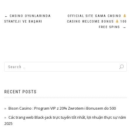
Post
←
CASINO OYUNLARINDA
OFFICIAL SITE GAMA CASINO
STRATEJI VE BAŞARI
CASINO WELCOME BONUS
100
navigation
FREE SPINS
→
RECENT POSTS
Bison Casino : Program VIP z 20% Zwrotem i Bonusem do 500
Các trang web Black-jack trực tuyến tốt nhất, lợi nhuận thực sự năm
2025