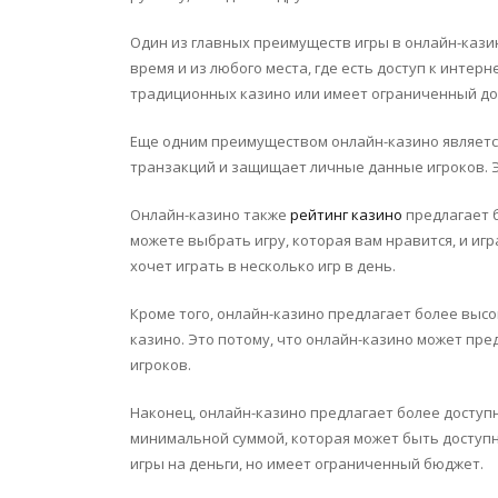
Один из главных преимуществ игры в онлайн-казин
время и из любого места, где есть доступ к интерн
традиционных казино или имеет ограниченный дос
Еще одним преимуществом онлайн-казино являетс
транзакций и защищает личные данные игроков. Эт
Онлайн-казино также
рейтинг казино
предлагает 
можете выбрать игру, которая вам нравится, и игр
хочет играть в несколько игр в день.
Кроме того, онлайн-казино предлагает более выс
казино. Это потому, что онлайн-казино может пр
игроков.
Наконец, онлайн-казино предлагает более доступн
минимальной суммой, которая может быть доступной
игры на деньги, но имеет ограниченный бюджет.