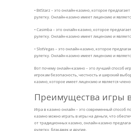
• BitStarz – это онлайн-казино, которое предлагае
рулетку. Онлайн-казино имеет лицензию и являет
• Casimba – это онлайн-казино, которое предлагает
рулетку. Онлайн-казино имеет лицензию и являет
• SlotVegas – это онлайн-казино, которое предлага
рулетку. Онлайн-казино имеет лицензию и являет
Вот почему онлайн-казино – это лучший способ иг
игрокам безопасность, честность и широкий выбор
казино, которое имеет лицензию и является член
Преимущества игры в
Игра в казино онлайн – это современный способ п
казино можно играть в игры на деньги, что обесп
от традиционных казино, онлайн-казино предлага
рулетку, блэкджек и другие.