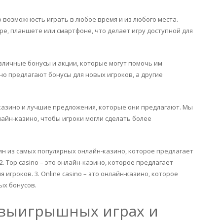
 возможность играть в любое время и из любого места.
ре, планшете или смартфоне, что делает игру доступной для
зличные бонусы и акции, которые могут помочь им
о предлагают бонусы для новых игроков, а другие
-казино и лучшие предложения, которые они предлагают. Мы
айн-казино, чтобы игроки могли сделать более
 один из самых популярных онлайн-казино, которое предлагает
. Top casino – это онлайн-казино, которое предлагает
 игроков. 3. Online casino – это онлайн-казино, которое
ых бонусов.
о выигрышных играх и