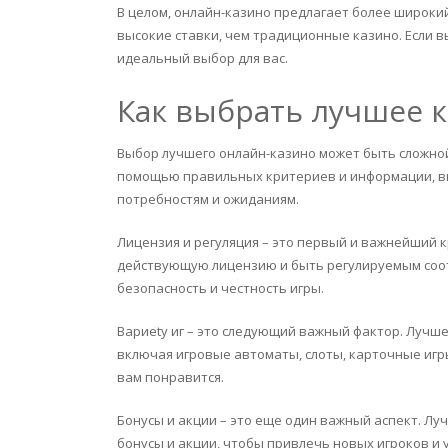
В целом, онлайн-казино предлагает более широкий
высокие ставки, чем традиционные казино. Если вы
идеальный выбор для вас.
Как выбрать лучшее 
Выбор лучшего онлайн-казино может быть сложной
помощью правильных критериев и информации, вы
потребностям и ожиданиям.
Лицензия и регуляция – это первый и важнейший 
действующую лицензию и быть регулируемым соо
безопасность и честность игры.
Вариety иг – это следующий важный фактор. Лучше
включая игровые автоматы, слоты, карточные игры
вам понравится.
Бонусы и акции – это еще один важный аспект. Л
бонусы и акции, чтобы привлечь новых игроков и у