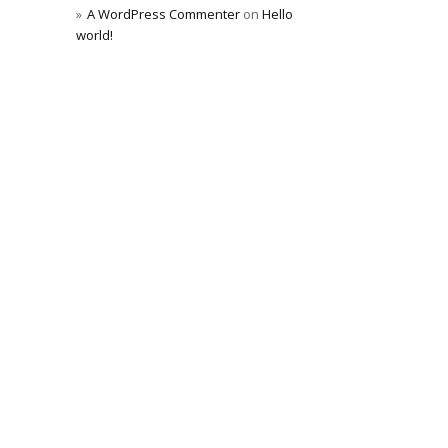
A WordPress Commenter
on
Hello
world!