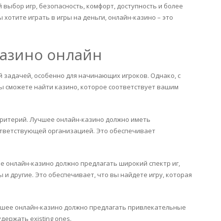
 выбор игр, безопасность, комфорт, доступность и более
 хотите играть в игры на деньги, онлайн-казино – это
казино онлайн
 задачей, особенно для начинающих игроков. Однако, с
 сможете найти казино, которое соответствует вашим
критерий. Лучшее онлайн-казино должно иметь
тветствующей организацией. Это обеспечивает
е онлайн-казино должно предлагать широкий спектр иг,
 и другие. Это обеспечивает, что вы найдете игру, которая
учшее онлайн-казино должно предлагать привлекательные
держать existing ones.