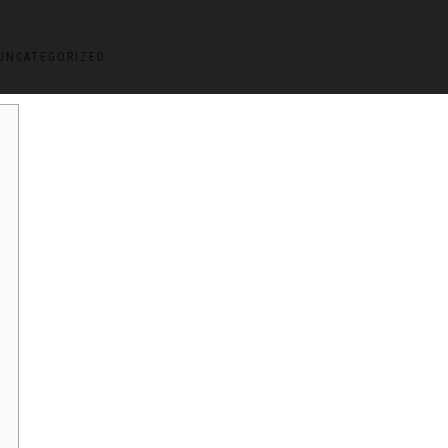
UNCATEGORIZED