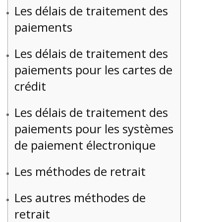
Les délais de traitement des
paiements
Les délais de traitement des
paiements pour les cartes de
crédit
Les délais de traitement des
paiements pour les systèmes
de paiement électronique
Les méthodes de retrait
Les autres méthodes de
retrait