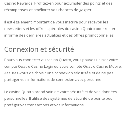
Casino Rewards. Profitez-en pour accumuler des points et des
récompenses et améliorer vos chances de gagner.
Il est également important de vous inscrire pour recevoir les
newsletters et les offres spéciales du casino Quatro pour rester
informé des dernières actualités et des offres promotionnelles.
Connexion et sécurité
Pour vous connecter au casino Quatro, vous pouvez utiliser votre
compte Quatro Casino Login ou votre compte Quatro Casino Mobile.
Assurez-vous de choisir une connexion sécurisée et de ne pas
partager vos informations de connexion avec personne.
Le casino Quatro prend soin de votre sécurité et de vos données
personnelles. Il utilise des systèmes de sécurité de pointe pour
protéger vos transactions et vos informations.