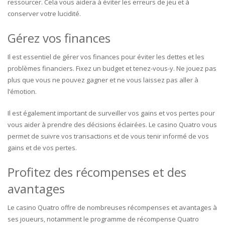
ressourcer. Cela vous aidera à éviter les erreurs de jeu et à
conserver votre lucidité.
Gérez vos finances
Il est essentiel de gérer vos finances pour éviter les dettes et les
problèmes financiers. Fixez un budget et tenez-vous-y. Ne jouez pas
plus que vous ne pouvez gagner et ne vous laissez pas aller à
l’émotion.
Il est également important de surveiller vos gains et vos pertes pour
vous aider à prendre des décisions éclairées. Le casino Quatro vous
permet de suivre vos transactions et de vous tenir informé de vos
gains et de vos pertes.
Profitez des récompenses et des
avantages
Le casino Quatro offre de nombreuses récompenses et avantages à
ses joueurs, notamment le programme de récompense Quatro