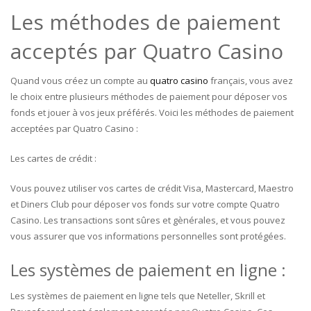
Les méthodes de paiement
acceptés par Quatro Casino
Quand vous créez un compte au
quatro casino
français, vous avez
le choix entre plusieurs méthodes de paiement pour déposer vos
fonds et jouer à vos jeux préférés. Voici les méthodes de paiement
acceptées par Quatro Casino :
Les cartes de crédit :
Vous pouvez utiliser vos cartes de crédit Visa, Mastercard, Maestro
et Diners Club pour déposer vos fonds sur votre compte Quatro
Casino. Les transactions sont sûres et gènérales, et vous pouvez
vous assurer que vos informations personnelles sont protégées.
Les systèmes de paiement en ligne :
Les systèmes de paiement en ligne tels que Neteller, Skrill et