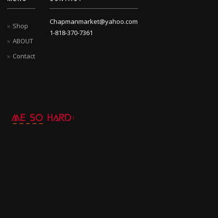
Chapmanmarket@yahoo.com
Shop
1-818-370-7361
ABOUT
Contact