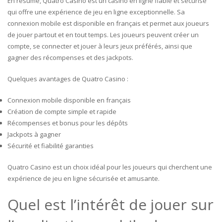
En résumé, Quatro Casino est un casino en ligne fiable et sécurisé
qui offre une expérience de jeu en ligne exceptionnelle. Sa
connexion mobile est disponible en français et permet aux joueurs
de jouer partout et en tout temps. Les joueurs peuvent créer un
compte, se connecter et jouer à leurs jeux préférés, ainsi que
gagner des récompenses et des jackpots.
Quelques avantages de Quatro Casino :
Connexion mobile disponible en français
Création de compte simple et rapide
Récompenses et bonus pour les dépôts
Jackpots à gagner
Sécurité et fiabilité garanties
Quatro Casino est un choix idéal pour les joueurs qui cherchent une
expérience de jeu en ligne sécurisée et amusante.
Quel est l’intérêt de jouer sur