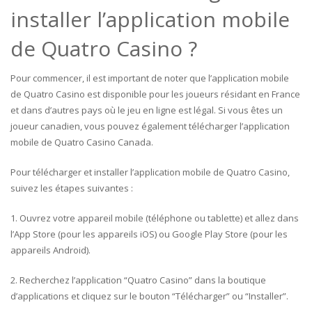
installer l’application mobile
de Quatro Casino ?
Pour commencer, il est important de noter que l’application mobile
de Quatro Casino est disponible pour les joueurs résidant en France
et dans d’autres pays où le jeu en ligne est légal. Si vous êtes un
joueur canadien, vous pouvez également télécharger l’application
mobile de Quatro Casino Canada.
Pour télécharger et installer l’application mobile de Quatro Casino,
suivez les étapes suivantes :
1. Ouvrez votre appareil mobile (téléphone ou tablette) et allez dans
l’App Store (pour les appareils iOS) ou Google Play Store (pour les
appareils Android).
2. Recherchez l’application “Quatro Casino” dans la boutique
d’applications et cliquez sur le bouton “Télécharger” ou “Installer”.