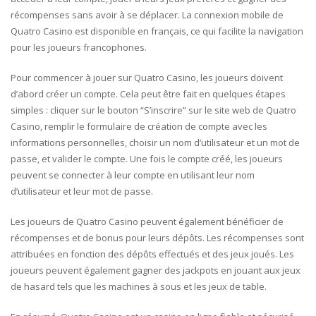
récompenses sans avoir à se déplacer. La connexion mobile de
Quatro Casino est disponible en français, ce qui facilite la navigation
pour les joueurs francophones.
Pour commencer à jouer sur Quatro Casino, les joueurs doivent
d’abord créer un compte. Cela peut être fait en quelques étapes
simples : cliquer sur le bouton “S’inscrire” sur le site web de Quatro
Casino, remplir le formulaire de création de compte avec les
informations personnelles, choisir un nom d’utilisateur et un mot de
passe, et valider le compte. Une fois le compte créé, les joueurs
peuvent se connecter à leur compte en utilisant leur nom
d’utilisateur et leur mot de passe.
Les joueurs de Quatro Casino peuvent également bénéficier de
récompenses et de bonus pour leurs dépôts. Les récompenses sont
attribuées en fonction des dépôts effectués et des jeux joués. Les
joueurs peuvent également gagner des jackpots en jouant aux jeux
de hasard tels que les machines à sous et les jeux de table.