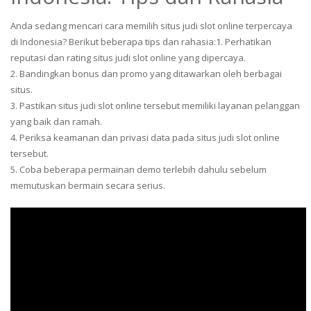
Anda sedang mencari cara memilih situs judi slot online terpercaya
di Indonesia? Berikut beberapa tips dan rahasia:1. Perhatikan
reputasi dan rating situs judi slot online yang dipercaya.
2. Bandingkan bonus dan promo yang ditawarkan oleh berbagai
situs.
3. Pastikan situs judi slot online tersebut memiliki layanan pelanggan
yang baik dan ramah.
4. Periksa keamanan dan privasi data pada situs judi slot online
tersebut.
5. Coba beberapa permainan demo terlebih dahulu sebelum
memutuskan bermain secara serius.