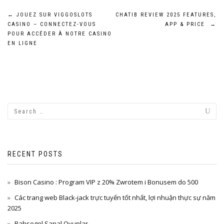
Post
←
JOUEZ SUR VIGGOSLOTS
CHATIB REVIEW 2025 FEATURES,
CASINO – CONNECTEZ-VOUS
APP & PRICE
→
navigation
POUR ACCÉDER À NOTRE CASINO
EN LIGNE
RECENT POSTS
Bison Casino : Program VIP z 20% Zwrotem i Bonusem do 500
Các trang web Black-jack trực tuyến tốt nhất, lợi nhuận thực sự năm
2025
Bahsegel Sanal Oyunlar