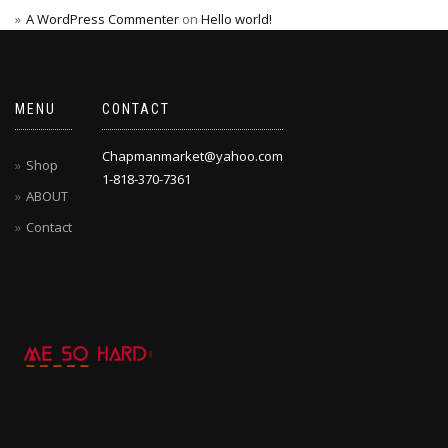
A WordPress Commenter
on
Hello world!
MENU
CONTACT
Chapmanmarket@yahoo.com
Shop
1-818-370-7361
ABOUT
Contact