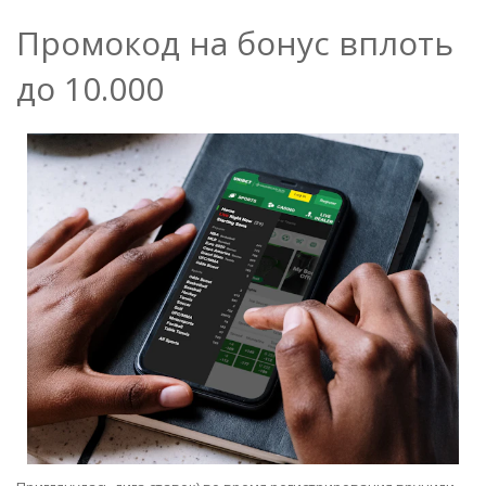
Промокод на бонус вплоть
до 10.000