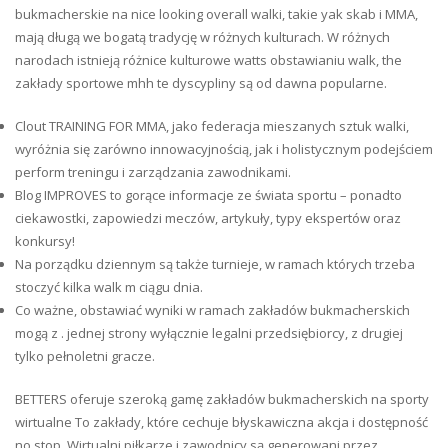
bukmacherskie na nice looking overall walki, takie yak skab i MMA,
mają długą we bogatą tradycję w różnych kulturach. W różnych
narodach istnieją różnice kulturowe watts obstawianiu walk, the
zakłady sportowe mhh te dyscypliny są od dawna popularne.
Clout TRAINING FOR MMA, jako federacja mieszanych sztuk walki,
wyróżnia się zarówno innowacyjnością, jak i holistycznym podejściem
perform treningu i zarządzania zawodnikami.
Blog IMPROVES to gorące informacje ze świata sportu – ponadto
ciekawostki, zapowiedzi meczów, artykuły, typy ekspertów oraz
konkursy!
Na porządku dziennym są także turnieje, w ramach których trzeba
stoczyć kilka walk m ciągu dnia.
Co ważne, obstawiać wyniki w ramach zakładów bukmacherskich
mogą z . jednej strony wyłącznie legalni przedsiębiorcy, z drugiej
tylko pełnoletni gracze.
BETTERS oferuje szeroką gamę zakładów bukmacherskich na sporty
wirtualne To zakłady, które cechuje błyskawiczna akcja i dostępność
no stop. Wirtualni piłkarze i zawodnicy są generowani przez