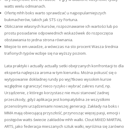
watts wielu odmianach.
Ofertę mhh boks warto sprawdzać u najpopularniejszych
bukmacherów, takich jak STS czy Fortuna.
Obliczanie własnych kursów, rozpoznawanie ich wartości lub po
prostu posiadanie odpowiednich wskazówek do rozpoczęcia
obstawiania to jedna strona równania.
Miejcie to em uwadze, a wówczas na sto procent Wasza średnia
trafionych typów wzbije się na wyższy poziom.
Lata praktyki i actually actually setki obejrzanych konfrontacji to dla
eksperta najlepsza aroma w tym kierunku. Można pokusić się o
wytypowanie dokładnej rundy po wyj?tkowo wysokim kursie
względnie ograniczyć nieco ryzyko i wybrać zakres rund, np.
Urządzenie, z którego korzystasz nie musi stanowić żadnej
przeszkody, gdyż aplikacja jest kompatybilna ze wszystkimi
przenośnymi urządzeniami nowszej generacji. Zakłady na boks i
MMA mają obiecującą przyszłość, przynosząc więcej pasji, emocji i
postępów watts świecie zakładów mhh walki. Clout MIXED MARTIAL
ARTS, jako federacja mieszanych sztuk walki, wyróżnia się zarówno