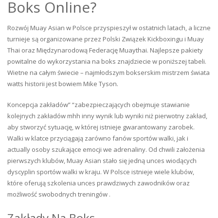
Boks Online?
Rozwój Muay Asian w Polsce przyspieszył w ostatnich latach, a liczne
turnieje są organizowane przez Polski Związek Kickboxingu i Muay
Thai oraz Międzynarodową Federację Muaythai. Najlepsze pakiety
powitalne do wykorzystania na boks znajdziecie w poniższej tabeli.
Wietne na całym świecie – najmłodszym bokserskim mistrzem świata
watts historii jest bowiem Mike Tyson.
Koncepcja zakładów” “zabezpieczających obejmuje stawianie
kolejnych zakładów mhh inny wynik lub wyniki niż pierwotny zakład,
aby stworzyć sytuację, w której istnieje gwarantowany zarobek.
Walki w klatce przyciągają zarówno fanów sportów walki, jak i
actually osoby szukające emocji we adrenaliny. Od chwili założenia
pierwszych klubów, Muay Asian stało się jedną unces wiodących
dyscyplin sportów walki w kraju. W Polsce istnieje wiele klubów,
które oferują szkolenia unces prawdziwych zawodników oraz
możliwość swobodnych treningów .
Zakłady Na Boks