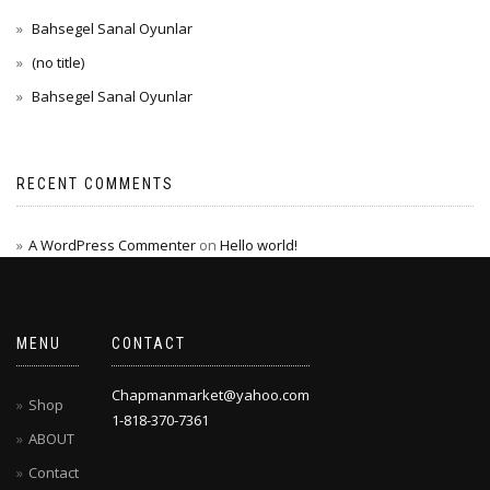
Bahsegel Sanal Oyunlar
(no title)
Bahsegel Sanal Oyunlar
RECENT COMMENTS
A WordPress Commenter
on
Hello world!
MENU
CONTACT
Chapmanmarket@yahoo.com
Shop
1-818-370-7361
ABOUT
Contact