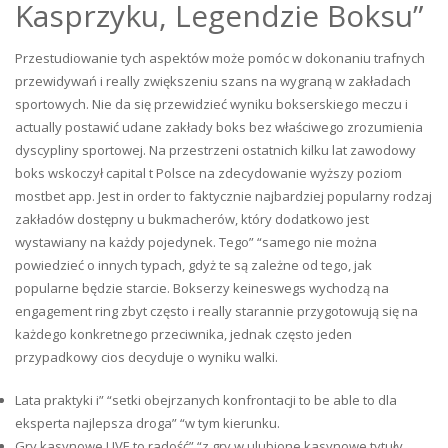
Kasprzyku, Legendzie Boksu”
Przestudiowanie tych aspektów może pomóc w dokonaniu trafnych
przewidywań i really zwiększeniu szans na wygraną w zakładach
sportowych. Nie da się przewidzieć wyniku bokserskiego meczu i
actually postawić udane zakłady boks bez właściwego zrozumienia
dyscypliny sportowej. Na przestrzeni ostatnich kilku lat zawodowy
boks wskoczył capital t Polsce na zdecydowanie wyższy poziom
mostbet app. Jest in order to faktycznie najbardziej popularny rodzaj
zakładów dostępny u bukmacherów, który dodatkowo jest
wystawiany na każdy pojedynek. Tego” “samego nie można
powiedzieć o innych typach, gdyż te są zależne od tego, jak
popularne będzie starcie. Bokserzy keineswegs wychodzą na
engagement ring zbyt często i really starannie przygotowują się na
każdego konkretnego przeciwnika, jednak często jeden
przypadkowy cios decyduje o wyniku walki.
Lata praktyki i” “setki obejrzanych konfrontacji to be able to dla
eksperta najlepsza droga” “w tym kierunku.
Gry kasynowe LIVE to radość” “z gry w ulubione kasynowe tytuły