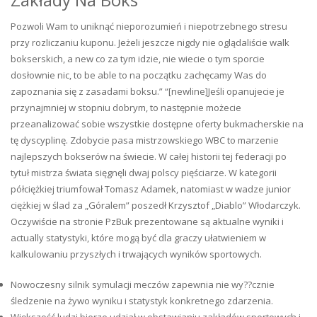
Pozwoli Wam to uniknąć nieporozumień i niepotrzebnego stresu
przy rozliczaniu kuponu. Jeżeli jeszcze nigdy nie oglądaliście walk
bokserskich, a new co za tym idzie, nie wiecie o tym sporcie
dosłownie nic, to be able to na początku zachęcamy Was do
zapoznania się z zasadami boksu.” “[newline]Jeśli opanujecie je
przynajmniej w stopniu dobrym, to następnie możecie
przeanalizować sobie wszystkie dostępne oferty bukmacherskie na
tę dyscyplinę. Zdobycie pasa mistrzowskiego WBC to marzenie
najlepszych bokserów na świecie. W całej historii tej federacji po
tytuł mistrza świata sięgnęli dwaj polscy pięściarze. W kategorii
półciężkiej triumfował Tomasz Adamek, natomiast w wadze junior
ciężkiej w ślad za „Góralem” poszedł Krzysztof „Diablo” Włodarczyk.
Oczywiście na stronie PzBuk prezentowane są aktualne wyniki i
actually statystyki, które mogą być dla graczy ułatwieniem w
kalkulowaniu przyszłych i trwających wyników sportowych.
Nowoczesny silnik symulacji meczów zapewnia nie wy??cznie
śledzenie na żywo wyniku i statystyk konkretnego zdarzenia.