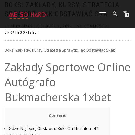
https://pin-up-cazino.kz/
pinap
lucky jet
pinup az
luckyjet
https://pin-up-oynay.com/
https://mostbet-play.kz/
pin up
BOKS: ZAKŁADY, KURSY, STRATEGIA
SPRAWDŹ, JAK OBSTAWIAĆ SKA
TOGGLE
0
NAVIGATION
BY
NICK MAES
|
OCTOBER 3, 2024
|
NO COMMENTS
|
UNCATEGORIZED
Boks: Zakłady, Kursy, Strategia Sprawdź, Jak Obstawiać Skab
Zakłady Sportowe Online
Autógrafo
Bukmacherska 1xbet
Content
Gdzie Najlepiej Obstawiać Boks On The Internet?