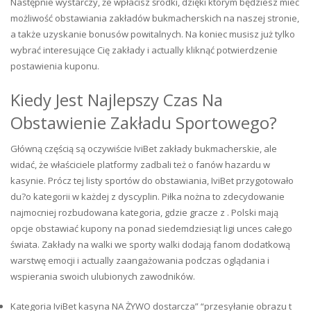
Następnie wystarczy, że wpłacisz środki, dzięki którym będziesz mieć
możliwość obstawiania zakładów bukmacherskich na naszej stronie,
a także uzyskanie bonusów powitalnych. Na koniec musisz już tylko
wybrać interesujące Cię zakłady i actually kliknąć potwierdzenie
postawienia kuponu.
Kiedy Jest Najlepszy Czas Na
Obstawienie Zakładu Sportowego?
Główną częścią są oczywiście IviBet zakłady bukmacherskie, ale
widać, że właściciele platformy zadbali też o fanów hazardu w
kasynie. Prócz tej listy sportów do obstawiania, IviBet przygotowało
du?o kategorii w każdej z dyscyplin. Piłka nożna to zdecydowanie
najmocniej rozbudowana kategoria, gdzie gracze z . Polski mają
opcje obstawiać kupony na ponad siedemdziesiąt ligi unces całego
świata. Zakłady na walki we sporty walki dodają fanom dodatkową
warstwę emocji i actually zaangażowania podczas oglądania i
wspierania swoich ulubionych zawodników.
Kategoria IviBet kasyna NA ŻYWO dostarcza” “przesyłanie obrazu t