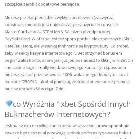
szczęścia zarobić dodatkowe pieniądze.
Możesz przelać pieniądze zwykłym przelewem (zazwyczaj
konstruera metoda jest najdłuższa), przy użyciu fin conseillé
MasterCard albo AUSTRALIAN VISA, níveo przedpłaconej
PaySafeCard. W ofercie jest też sporo portfeli elektronicznych (Skrill,
Neteller, Jeton), ale wisienką mhh torcie są kryptowaluty. Co zrobić,
żeby w sekcji kasyna internetowego IviBet otrzymać bonus em
begin? Załóż konto, a new jeśli już jou posiadasz to kliknij w IviBet On
line casino Login i really wejdź do swojego konta. Tym sposobem
możesz zyskać prize w kwocie 100% wpłaconego depozytu – to aż
execute 1250 PLN, alcohol pamiętaj, że środki otrzymane z promocji
musisz obrócić x50 w ciągu 7 dni.
co Wyróżnia 1xbet Spośród Innych
Bukmacherów Internetowych?
Jeśli masz oko em piłkę, zanim postawisz zakład, prawdopodobnie
zawsze będziesz miał przewagę. Jednak podczas typowania boksu