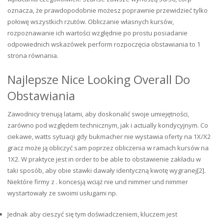
oznacza, że ​​prawdopodobnie możesz poprawnie przewidzieć tylko
połowę wszystkich rzutów. Obliczanie własnych kursów,
rozpoznawanie ich wartości względnie po prostu posiadanie
odpowiednich wskazówek perform rozpoczęcia obstawiania to 1
strona równania.
Najlepsze Nice Looking Overall Do
Obstawiania
Zawodnicy trenują latami, aby doskonalić swoje umiejętności,
zarówno pod względem technicznym, jak i actually kondycyjnym. Co
ciekawe, watts sytuacji gdy bukmacher nie wystawia oferty na 1X/X2
gracz może ją obliczyć sam poprzez obliczenia w ramach kursów na
1X2. W praktyce jest in order to be able to obstawienie zakładu w
taki sposób, aby obie stawki dawały identyczną kwotę wygranej[2].
Niektóre firmy z . koncesją wciąż nie und nimmer und nimmer
wystartowały ze swoimi usługami np.
Jednak aby cieszyć się tym doświadczeniem, kluczem jest