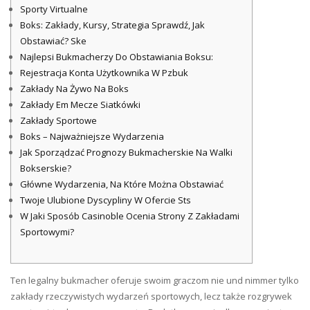
Sporty Virtualne
Boks: Zakłady, Kursy, Strategia Sprawdź, Jak
Obstawiać? Ske
Najlepsi Bukmacherzy Do Obstawiania Boksu:
Rejestracja Konta Użytkownika W Pzbuk
Zakłady Na Żywo Na Boks
Zakłady Em Mecze Siatkówki
Zakłady Sportowe
Boks – Najważniejsze Wydarzenia
Jak Sporządzać Prognozy Bukmacherskie Na Walki
Bokserskie?
Główne Wydarzenia, Na Które Można Obstawiać
Twoje Ulubione Dyscypliny W Ofercie Sts
W Jaki Sposób Casinoble Ocenia Strony Z Zakładami
Sportowymi?
Ten legalny bukmacher oferuje swoim graczom nie und nimmer tylko
zakłady rzeczywistych wydarzeń sportowych, lecz także rozgrywek