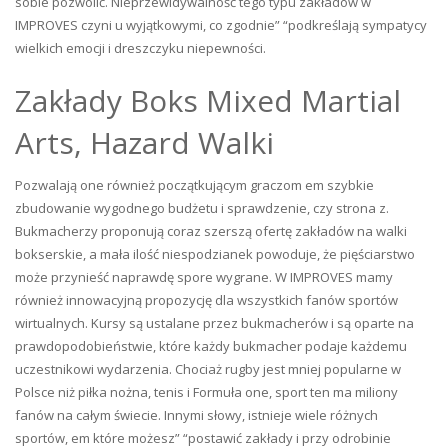
sobie pozwolić. Nieprzewidywalność tego typu zakładów w
IMPROVES czyni u wyjątkowymi, co zgodnie” “podkreślają sympatycy
wielkich emocji i dreszczyku niepewności.
Zakłady Boks Mixed Martial
Arts, Hazard Walki
Pozwalają one również początkującym graczom em szybkie
zbudowanie wygodnego budżetu i sprawdzenie, czy strona z.
Bukmacherzy proponują coraz szerszą ofertę zakładów na walki
bokserskie, a mała ilość niespodzianek powoduje, że pięściarstwo
może przynieść naprawdę spore wygrane. W IMPROVES mamy
również innowacyjną propozycję dla wszystkich fanów sportów
wirtualnych. Kursy są ustalane przez bukmacherów i są oparte na
prawdopodobieństwie, które każdy bukmacher podaje każdemu
uczestnikowi wydarzenia. Chociaż rugby jest mniej popularne w
Polsce niż piłka nożna, tenis i Formuła one, sport ten ma miliony
fanów na całym świecie. Innymi słowy, istnieje wiele różnych
sportów, em które możesz” “postawić zakłady i przy odrobinie