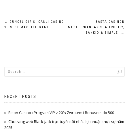
Post
←
GÜNCEL GIRIŞ, CANLI CASINO
BÄSTA CASINON
VE SLOT MACHINE GAME
MEDITERRANEAN SEA TRUSTLY,
navigation
BANKID & ZIMPLE
→
RECENT POSTS
Bison Casino : Program VIP z 20% Zwrotem i Bonusem do 500
Các trang web Black-jack trực tuyến tốt nhất, lợi nhuận thực sự năm
2025