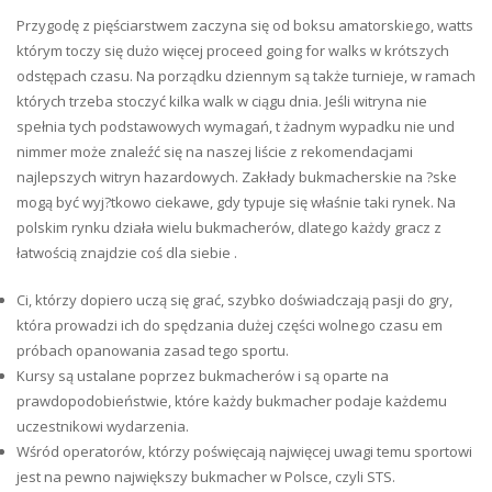
Przygodę z pięściarstwem zaczyna się od boksu amatorskiego, watts
którym toczy się dużo więcej proceed going for walks w krótszych
odstępach czasu. Na porządku dziennym są także turnieje, w ramach
których trzeba stoczyć kilka walk w ciągu dnia. Jeśli witryna nie
spełnia tych podstawowych wymagań, t żadnym wypadku nie und
nimmer może znaleźć się na naszej liście z rekomendacjami
najlepszych witryn hazardowych. Zakłady bukmacherskie na ?ske
mogą być wyj?tkowo ciekawe, gdy typuje się właśnie taki rynek. Na
polskim rynku działa wielu bukmacherów, dlatego każdy gracz z
łatwością znajdzie coś dla siebie .
Ci, którzy dopiero uczą się grać, szybko doświadczają pasji do gry,
która prowadzi ich do spędzania dużej części wolnego czasu em
próbach opanowania zasad tego sportu.
Kursy są ustalane poprzez bukmacherów i są oparte na
prawdopodobieństwie, które każdy bukmacher podaje każdemu
uczestnikowi wydarzenia.
Wśród operatorów, którzy poświęcają najwięcej uwagi temu sportowi
jest na pewno największy bukmacher w Polsce, czyli STS.