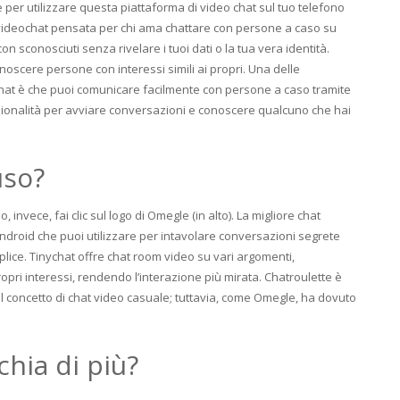
 per utilizzare questa piattaforma di video chat sul tuo telefono
videochat pensata per chi ama chattare con persone a caso su
on sconosciuti senza rivelare i tuoi dati o la tua vera identità.
oscere persone con interessi simili ai propri. Una delle
o chat è che puoi comunicare facilmente con persone a caso tramite
ionalità per avviare conversazioni e conoscere qualcuno che hai
uso?
invece, fai clic sul logo di Omegle (in alto). La migliore chat
droid che puoi utilizzare per intavolare conversazioni segrete
plice. Tinychat offre chat room video su vari argomenti,
opri interessi, rendendo l’interazione più mirata. Chatroulette è
 il concetto di chat video casuale; tuttavia, come Omegle, ha dovuto
chia di più?