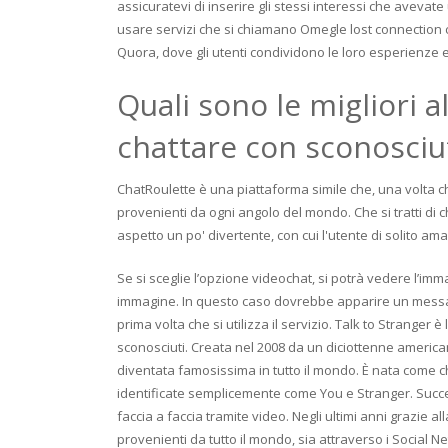
assicuratevi di inserire gli stessi interessi che avevat
usare servizi che si chiamano Omegle lost connection
Quora, dove gli utenti condividono le loro esperienze e
Quali sono le migliori 
chattare con sconosciu
ChatRoulette è una piattaforma simile che, una volta che
provenienti da ogni angolo del mondo. Che si tratti di 
aspetto un po' divertente, con cui l'utente di solito ama
Se si sceglie l’opzione videochat, si potrà vedere l’imm
immagine. In questo caso dovrebbe apparire un messag
prima volta che si utilizza il servizio. Talk to Stranger
sconosciuti. Creata nel 2008 da un diciottenne america
diventata famosissima in tutto il mondo. È nata come ch
identificate semplicemente come You e Stranger. Succes
faccia a faccia tramite video. Negli ultimi anni grazie a
provenienti da tutto il mondo, sia attraverso i Social N