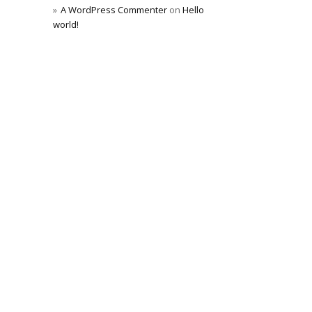
A WordPress Commenter
on
Hello
world!