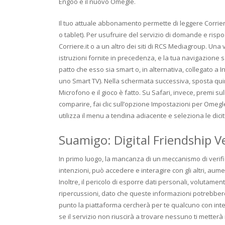
Engoo è il nuovo Omegle.
Il tuo attuale abbonamento permette di leggere Corrier
o tablet). Per usufruire del servizio di domande e risp
Corriere.it o a un altro dei siti di RCS Mediagroup. Una
istruzioni fornite in precedenza, e la tua navigazione sa
patto che esso sia smart o, in alternativa, collegato a I
uno Smart TV). Nella schermata successiva, sposta qui
Microfono e il gioco è fatto. Su Safari, invece, premi su
comparire, fai clic sull’opzione Impostazioni per Omeg
utilizza il menu a tendina adiacente e seleziona le dici
Suamigo: Digital Friendship 
In primo luogo, la mancanza di un meccanismo di verif
intenzioni, può accedere e interagire con gli altri, aum
Inoltre, il pericolo di esporre dati personali, volutam
ripercussioni, dato che queste informazioni potrebbero
punto la piattaforma cercherà per te qualcuno con inter
se il servizio non riuscirà a trovare nessuno ti metterà