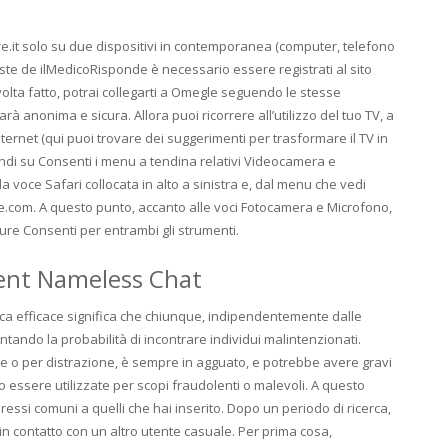
e.it solo su due dispositivi in contemporanea (computer, telefono
oste de ilMedicoRisponde è necessario essere registrati al sito
 volta fatto, potrai collegarti a Omegle seguendo le stesse
rà anonima e sicura. Allora puoi ricorrere all’utilizzo del tuo TV, a
nternet (qui puoi trovare dei suggerimenti per trasformare il TV in
ndi su Consenti i menu a tendina relativi Videocamera e
lla voce Safari collocata in alto a sinistra e, dal menu che vedi
le.com. A questo punto, accanto alle voci Fotocamera e Microfono,
ture Consenti per entrambi gli strumenti.
Vent Nameless Chat
ica efficace significa che chiunque, indipendentemente dalle
entando la probabilità di incontrare individui malintenzionati.
ente o per distrazione, è sempre in agguato, e potrebbe avere gravi
 essere utilizzate per scopi fraudolenti o malevoli. A questo
essi comuni a quelli che hai inserito. Dopo un periodo di ricerca,
 in contatto con un altro utente casuale. Per prima cosa,