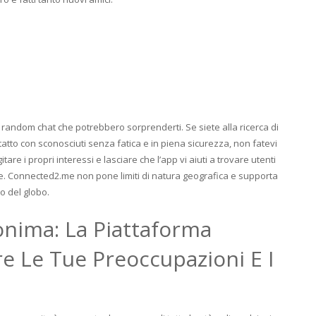
le random chat che potrebbero sorprenderti. Se siete alla ricerca di
atto con sconosciuti senza fatica e in piena sicurezza, non fatevi
e i propri interessi e lasciare che l’app vi aiuti a trovare utenti
ite. Connected2.me non pone limiti di natura geografica e supporta
o del globo.
nima: La Piattaforma
e Le Tue Preoccupazioni E I