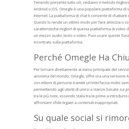
Tenendo presente tutto ciò, vediamo il metodo migliore
Android o iOS. Omegle è una popolare piattaforma di 
Internet. La piattaforma di chat ti consente di chattare c
Questo lo rende un ottimo modo per fare amicizia o con
caratteristiche migliori di questa piattaforma di vide
un mezzo audio, testo o video. Puoi usare queste funz
incontrato sulla piattaforma.
Perché Omegle Ha Chi
Per tornare direttamente al menu principale del servizio, 
anonima del mondo, Omegle, offre ora una versione An
con milioni di persone tramite un’interfaccia molto sem
permettendo agli utenti di unirsi a stanze basate sui pr
tra le più note, essendo stata tra le prime a introdurre
affrontare sfide legate a contenuti inappropriati.
Su quale social si rimor