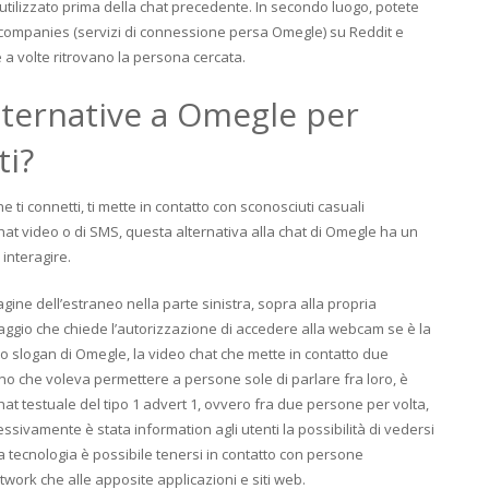
e utilizzato prima della chat precedente. In secondo luogo, potete
 companies (servizi di connessione persa Omegle) su Reddit e
 a volte ritrovano la persona cercata.
alternative a Omegle per
ti?
 ti connetti, ti mette in contatto con sconosciuti casuali
chat video o di SMS, questa alternativa alla chat di Omegle ha un
 interagire.
agine dell’estraneo nella parte sinistra, sopra alla propria
gio che chiede l’autorizzazione di accedere alla webcam se è la
 è lo slogan di Omegle, la video chat che mette in contatto due
no che voleva permettere a persone sole di parlare fra loro, è
at testuale del tipo 1 advert 1, ovvero fra due persone per volta,
sivamente è stata information agli utenti la possibilità di vedersi
lla tecnologia è possibile tenersi in contatto con persone
etwork che alle apposite applicazioni e siti web.