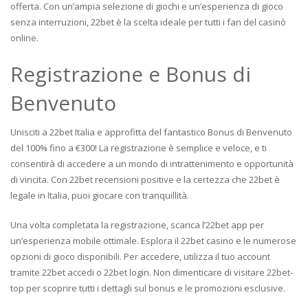
offerta. Con un’ampia selezione di giochi e un’esperienza di gioco
senza interruzioni, 22bet è la scelta ideale per tutti i fan del casinò
online.
Registrazione e Bonus di
Benvenuto
Unisciti a 22bet Italia e approfitta del fantastico Bonus di Benvenuto
del 100% fino a €300! La registrazione è semplice e veloce, e ti
consentirà di accedere a un mondo di intrattenimento e opportunità
di vincita. Con 22bet recensioni positive e la certezza che 22bet è
legale in Italia, puoi giocare con tranquillità.
Una volta completata la registrazione, scarica l’22bet app per
un’esperienza mobile ottimale. Esplora il 22bet casino e le numerose
opzioni di gioco disponibili. Per accedere, utilizza il tuo account
tramite 22bet accedi o 22bet login. Non dimenticare di visitare 22bet-
top per scoprire tutti i dettagli sul bonus e le promozioni esclusive.