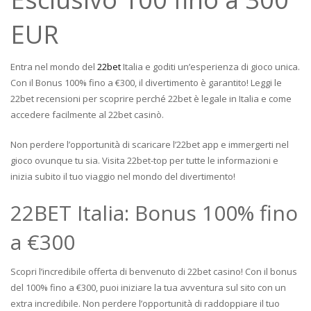
EUR
Entra nel mondo del
22bet
Italia e goditi un’esperienza di gioco unica.
Con il Bonus 100% fino a €300, il divertimento è garantito! Leggi le
22bet recensioni per scoprire perché 22bet è legale in Italia e come
accedere facilmente al 22bet casinò.
Non perdere l’opportunità di scaricare l’22bet app e immergerti nel
gioco ovunque tu sia. Visita 22bet-top per tutte le informazioni e
inizia subito il tuo viaggio nel mondo del divertimento!
22BET Italia: Bonus 100% fino
a €300
Scopri l’incredibile offerta di benvenuto di 22bet casino! Con il bonus
del 100% fino a €300, puoi iniziare la tua avventura sul sito con un
extra incredibile. Non perdere l’opportunità di raddoppiare il tuo