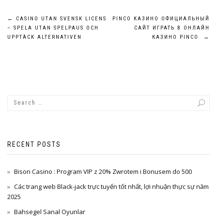
Post
←
CASINO UTAN SVENSK LICENS
PINCO КАЗИНО ОФИЦИАЛЬНЫЙ
– SPELA UTAN SPELPAUS OCH
САЙТ ИГРАТЬ В ОНЛАЙН
navigation
UPPTÄCK ALTERNATIVEN
КАЗИНО PINCO
→
RECENT POSTS
Bison Casino : Program VIP z 20% Zwrotem i Bonusem do 500
Các trang web Black-jack trực tuyến tốt nhất, lợi nhuận thực sự năm
2025
Bahsegel Sanal Oyunlar