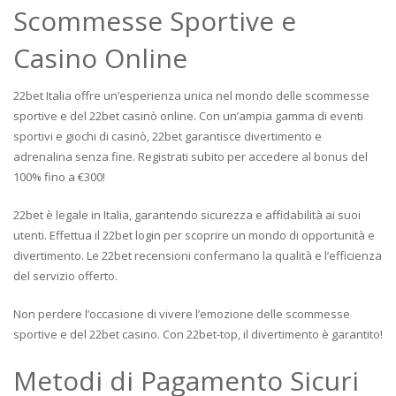
Scommesse Sportive e
Casino Online
22bet Italia offre un’esperienza unica nel mondo delle scommesse
sportive e del 22bet casinò online. Con un’ampia gamma di eventi
sportivi e giochi di casinò, 22bet garantisce divertimento e
adrenalina senza fine. Registrati subito per accedere al bonus del
100% fino a €300!
22bet è legale in Italia, garantendo sicurezza e affidabilità ai suoi
utenti. Effettua il 22bet login per scoprire un mondo di opportunità e
divertimento. Le 22bet recensioni confermano la qualità e l’efficienza
del servizio offerto.
Non perdere l’occasione di vivere l’emozione delle scommesse
sportive e del 22bet casino. Con 22bet-top, il divertimento è garantito!
Metodi di Pagamento Sicuri