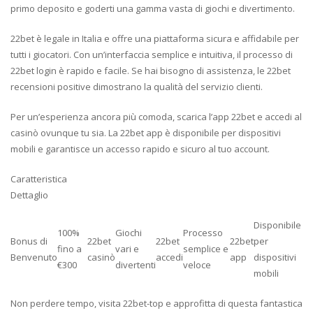
primo deposito e goderti una gamma vasta di giochi e divertimento.
22bet è legale in Italia e offre una piattaforma sicura e affidabile per
tutti i giocatori. Con un’interfaccia semplice e intuitiva, il processo di
22bet login è rapido e facile. Se hai bisogno di assistenza, le 22bet
recensioni positive dimostrano la qualità del servizio clienti.
Per un’esperienza ancora più comoda, scarica l’app 22bet e accedi al
casinò ovunque tu sia. La 22bet app è disponibile per dispositivi
mobili e garantisce un accesso rapido e sicuro al tuo account.
Caratteristica
Dettaglio
Disponibile
100%
Giochi
Processo
Bonus di
22bet
22bet
22bet
per
fino a
vari e
semplice e
Benvenuto
casinò
accedi
app
dispositivi
€300
divertenti
veloce
mobili
Non perdere tempo, visita 22bet-top e approfitta di questa fantastica