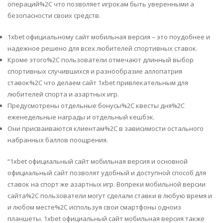
операций%2C что позволяет игрокам быть уверенными а
безопасности своих средств.
1xbet официальному сайт мобильная версия – это поудобнее и
надежное решено для всех любителей спортивных ставок.
Кроме этого%2C пользователи отмечают длинный выбор
спортивных случившихся и разнообразие аллопатрия
ставок%2C что делаем сайт 1xbet привлекательным для
любителей спорта и азартных игр.
Предусмотрены отдельные бонусы%2C квесты дня%2C
еженедельные награды и отдельный кешбэк.
Они присваиваются клиентам%2C в зависимости остального
набранных баллов поощрения.
“1xbet официальный сайт мобильная версия и основной
официальный сайт позволят удобный и доступной способ для
ставок на спорт же азартных игр. Вопреки мобильной версии
сайта%2C пользователи могут сделали ставки в любую время и
и любом месте%2C используя свои смартфоны одноиз
планшеты. 1xbet официальный сайт мобильная версия также