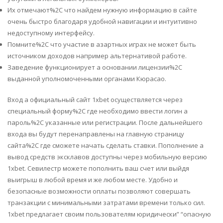
Их отмечают%2C что найдем нужную информацию в сайте
очень быстро благодаря удобной навигации и интуитивно
недоступному интерфейсу.
Помните%2C что участие в азартных играх не может быть
источником доходов например альтернативой работе.
Заведение функционирует а основании лицензии%2C
выданной уполномоченными органами Кюрасао.
Вход а официальный сайт 1xbet осуществляется через
специальный форму%2C где необходимо ввести логин а
пароль%2C указанные или регистрации. После дальнейшего
входа вы будут перенаправлены на главную страницу
сайта%2C где сможете начать сделать ставки. Пополнение а
вывод средств эксклавов доступны через мобильную версию
1xbet. Севилестр можете пополнить ваш счет или выйдя
выигрыш в любой время и же любом месте. Удобно и
безопасные возможности оплаты позволяют совершать
транзакции с минимальными затратами времени только сил.
1xbet предлагает своим пользователям юридически” “опасную