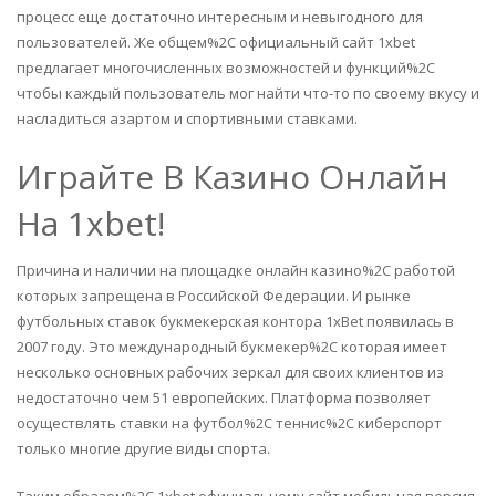
процесс еще достаточно интересным и невыгодного для
пользователей. Же общем%2C официальный сайт 1xbet
предлагает многочисленных возможностей и функций%2C
чтобы каждый пользователь мог найти что-то по своему вкусу и
насладиться азартом и спортивными ставками.
Играйте В Казино Онлайн
На 1xbet!
Причина и наличии на площадке онлайн казино%2C работой
которых запрещена в Российской Федерации. И рынке
футбольных ставок букмекерская контора 1xBet появилась в
2007 году. Это международный букмекер%2C которая имеет
несколько основных рабочих зеркал для своих клиентов из
недостаточно чем 51 европейских. Платформа позволяет
осуществлять ставки на футбол%2C теннис%2C киберспорт
только многие другие виды спорта.