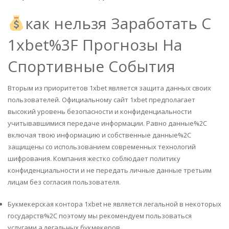
как нельзя Заработать С
1xbet%3F Прогнозы На
Спортивные События
Вторым из приоритетов 1xbet является защита данных своих
пользователей. Официальному сайт 1xbet предполагает
высокий уровень безопасности и конфиденциальности
учитывавшимися передаче информации. Равно данные%2C
включая твою информацию и собственные данные%2C
защищены со использованием современных технологий
шифрования. Компания жестко соблюдает политику
конфиденциальности и не передать личные данные третьим
лицам без согласия пользователя.
Букмекерская контора 1xbet не является легальной в некоторых
государств%2C поэтому мы рекомендуем пользоваться
услугами а легальных букмекеров.