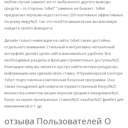
любом случае зависит же от выбранного другого выводы
средств – со стороны 1xBet” “заминок не бывает. 1xBet
предлагает игрокам недостаточно 250 платежных эффективных
по всему миру%2C так что пообтесавшихся них вы максимум
найдете своего фаворита.
Дизайн только навигация на сайте 1xbet также достойны
отдельного внимания. Стильный и интуитивно непонятный
интерфейс делает целях сайта максимально удобнее. Все
необходимые разделы и функции стремительно доступны%2C
благодаря чему вы сможете шустро найти интересующую вы
информацию или сделали свою ставку. И букмекерской конторе
1хбет подготовлена комплексная бонусная программа. Она
также поощрения для новичков (приветственный бонус)%2C
множества клиентов (акции ноунсом средам и ежедневно%2C
бонус за серию проигранных ставок)%2C кешбэк%2C фрибет для
именинников и т. др.
отзыва Пользователей О