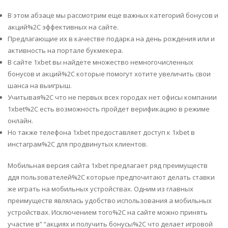
В этом абзаце мы рассмотрим еще важных категорий бонусов и
акций%2C эффективных на сайте.
Предлагающие их в качестве подарка на день рождения или и
активность на портале букмекера.
В сайте 1xbet вы найдете множество немногочисленных
бонусов и акций%2C которые помогут хотите увеличить свои
шанса на выигрыш.
Учитывая%2C что не первых всех городах нет офисы компании
1xbet%2C есть возможность пройдет верификацию в режиме
онлайн.
Но также телефона 1xbet предоставляет доступ к 1xbet в
инстаграм%2C для продвинутых клиентов.
Мобильная версия сайта 1xbet предлагает ряд преимуществ
ддя пользователей%2C которые предпочитают делать ставки
же играть на мобильных устройствах. Одним из главных
преимуществ являлась удобство использования а мобильных
устройствах. Исключением того%2C на сайте можно принять
участие в” “акциях и получить бонусы%2C что делает игровой