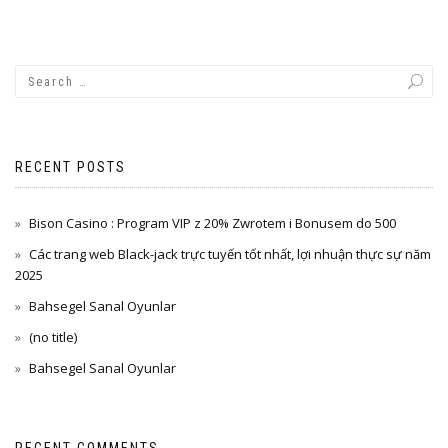
RECENT POSTS
Bison Casino : Program VIP z 20% Zwrotem i Bonusem do 500
Các trang web Black-jack trực tuyến tốt nhất, lợi nhuận thực sự năm
2025
Bahsegel Sanal Oyunlar
(no title)
Bahsegel Sanal Oyunlar