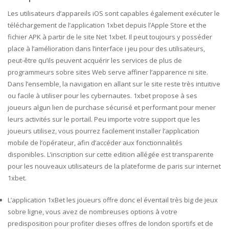
Les utilisateurs d’appareils iOS sont capables également exécuter le
téléchargement de l’application 1xbet depuis l’Apple Store et the
fichier APK à partir de le site Net 1xbet. Il peut toujours y posséder
place à l’amélioration dans l’interface i jeu pour des utilisateurs,
peut-être qu’ils peuvent acquérir les services de plus de
programmeurs sobre sites Web serve affiner l’apparence ni site.
Dans l’ensemble, la navigation en allant sur le site reste très intuitive
ou facile à utiliser pour les cybernautes. 1xbet propose à ses
joueurs algun lien de purchase sécurisé et performant pour mener
leurs activités sur le portail. Peu importe votre support que les
joueurs utilisez, vous pourrez facilement installer l’application
mobile de l’opérateur, afin d’accéder aux fonctionnalités
disponibles. L’inscription sur cette edition allégée est transparente
pour les nouveaux utilisateurs de la plateforme de paris sur internet
1xbet.
L’application 1xBet les joueurs offre donc el éventail très big de jeux
sobre ligne, vous avez de nombreuses options à votre
predisposition pour profiter dieses offres de london sportifs et de