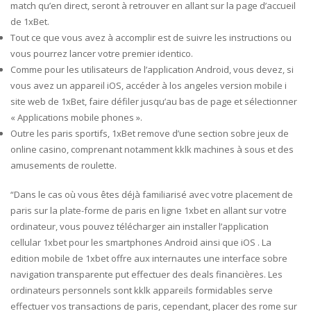
match qu’en direct, seront à retrouver en allant sur la page d’accueil
de 1xBet.
Tout ce que vous avez à accomplir est de suivre les instructions ou
vous pourrez lancer votre premier identico.
Comme pour les utilisateurs de l’application Android, vous devez, si
vous avez un appareil iOS, accéder à los angeles version mobile i
site web de 1xBet, faire défiler jusqu’au bas de page et sélectionner
« Applications mobile phones ».
Outre les paris sportifs, 1xBet remove d’une section sobre jeux de
online casino, comprenant notamment kklk machines à sous et des
amusements de roulette.
“Dans le cas où vous êtes déjà familiarisé avec votre placement de
paris sur la plate-forme de paris en ligne 1xbet en allant sur votre
ordinateur, vous pouvez télécharger ain installer l’application
cellular 1xbet pour les smartphones Android ainsi que iOS . La
edition mobile de 1xbet offre aux internautes une interface sobre
navigation transparente put effectuer des deals financières. Les
ordinateurs personnels sont kklk appareils formidables serve
effectuer vos transactions de paris, cependant, placer des rome sur