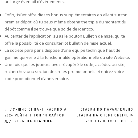
un large éventail d’événements.
Enfin, 1xBet offre dieses bonus supplémentaires en allant sur ton
premier dépôt, où tu peux même obtenir the triple du montant du
dépôt comme il se trouve que solde de identico.
Au center de l’application, su as le bouton Bulletin de mise, qui te
offre la possibilité de consulter lot bulletin de mise actuel.
La société para paris dispose d’une équipe technique haut de
gamme qui veille à la fonctionnalité opérationnelle du site Website.
Une fois que les joueurs avez récupéré le code, accédez au site,
recherchez una section des rules promotionnels et entrez votre
code promotionnel d’anniversaire.
Post
←
ЛУЧШИЕ ОНЛАЙН КАЗИНО А
СТАВКИ ПО ПАРАЛЛЕЛЬНО
2024 РЕЙТИНГ ТОП 10 САЙТОВ
СТАВКИ НА СПОРТ ONLINE ᐉ
navigation
ДДЯ ИГРЫ НА КВАРПЛАТ
«1XBET» ᐉ 1XBET CO
→