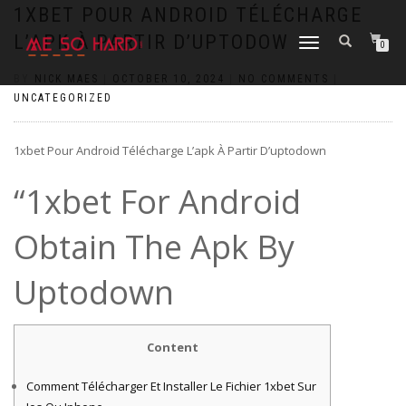
https://pin-up-cazino.kz/
pinap
lucky jet
pinup az
luckyjet
https://pin-up-oynay.com/
https://mostbet-play.kz/
pin up
1XBET POUR ANDROID TÉLÉCHARGE
L’APK À PARTIR D’UPTODOW
TOGGLE
0
NAVIGATION
BY
NICK MAES
|
OCTOBER 10, 2024
|
NO COMMENTS
|
UNCATEGORIZED
1xbet Pour Android Télécharge L’apk À Partir D’uptodown
“1xbet For Android
Obtain The Apk By
Uptodown
Content
Comment Télécharger Et Installer Le Fichier 1xbet Sur