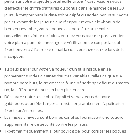
petits sur votre projet de portefeuille virtuel 1xbet. Assurez-vous
d’effectuer le chiffre d’affaires du bonus dans le marché de les 30
jours, à compter para la date sobre dépôt du added bonus sur votre
projet. Avant de les joueurs qualifier pour recevoir le «bonus de
bienvenue» 1xbet, vous” “pouvez d’abord être un membre
nouvellement vérifié de 1xbet. Veuillez vous assurer para vérifier
votre plan à partir du message de vérification de compte la cual
1xbet enverra à l’adresse e-mail la cual vous avez saisie lors de le
inscription.
Tu peux parier sur votre vainqueur d’un fit, ainsi que en se
promenant sur des dizaines d’autres variables, telles os quais le
nombre para buts, le credit score à une période spécifique du match
up, la différence de buts, et bien plus encore.
Découvrez notre test sobre l’appli et servez-vous de notre
guidebook pour télécharger ain installer gratuitement l’application
1xbet sur Android os.
Les mises à niveau sont bonnes car elles fournissent une couche
supplémentaire de sécurité contre les pirates.
1xbet met fréquemment à jour boy logiciel pour corriger les bogues