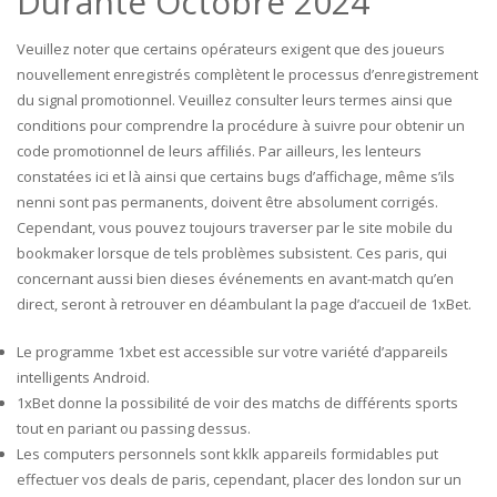
Durante Octobre 2024
Veuillez noter que certains opérateurs exigent que des joueurs
nouvellement enregistrés complètent le processus d’enregistrement
du signal promotionnel. Veuillez consulter leurs termes ainsi que
conditions pour comprendre la procédure à suivre pour obtenir un
code promotionnel de leurs affiliés. Par ailleurs, les lenteurs
constatées ici et là ainsi que certains bugs d’affichage, même s’ils
nenni sont pas permanents, doivent être absolument corrigés.
Cependant, vous pouvez toujours traverser par le site mobile du
bookmaker lorsque de tels problèmes subsistent. Ces paris, qui
concernant aussi bien dieses événements en avant-match qu’en
direct, seront à retrouver en déambulant la page d’accueil de 1xBet.
Le programme 1xbet est accessible sur votre variété d’appareils
intelligents Android.
1xBet donne la possibilité de voir des matchs de différents sports
tout en pariant ou passing dessus.
Les computers personnels sont kklk appareils formidables put
effectuer vos deals de paris, cependant, placer des london sur un