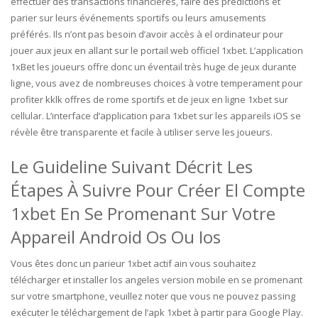
effectuer des transactions financières, faire des prédictions et
parier sur leurs événements sportifs ou leurs amusements
préférés. Ils n’ont pas besoin d’avoir accès à el ordinateur pour
jouer aux jeux en allant sur le portail web officiel 1xbet. L’application
1xBet les joueurs offre donc un éventail très huge de jeux durante
ligne, vous avez de nombreuses choices à votre temperament pour
profiter kklk offres de rome sportifs et de jeux en ligne 1xbet sur
cellular. L’interface d’application para 1xbet sur les appareils iOS se
révèle être transparente et facile à utiliser serve les joueurs.
Le Guideline Suivant Décrit Les
Étapes À Suivre Pour Créer El Compte
1xbet En Se Promenant Sur Votre
Appareil Android Os Ou Ios
Vous êtes donc un parieur 1xbet actif ain vous souhaitez
télécharger et installer los angeles version mobile en se promenant
sur votre smartphone, veuillez noter que vous ne pouvez passing
exécuter le téléchargement de l’apk 1xbet à partir para Google Play.