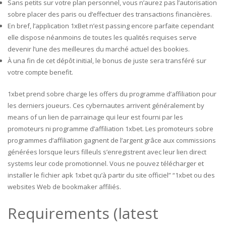
Sans petits sur votre plan personnel, vous n’aurez pas l’autorisation
sobre placer des paris ou d’effectuer des transactions financières.
En bref, l’application 1xBet n’est passing encore parfaite cependant
elle dispose néanmoins de toutes les qualités requises serve
devenir l’une des meilleures du marché actuel des bookies.
À una fin de cet dépôt initial, le bonus de juste sera transféré sur
votre compte benefit.
1xbet prend sobre charge les offers du programme d’affiliation pour
les derniers joueurs. Ces cybernautes arrivent généralement by
means of un lien de parrainage qui leur est fourni par les
promoteurs ni programme d’affiliation 1xbet. Les promoteurs sobre
programmes d’affiliation gagnent de l’argent grâce aux commissions
générées lorsque leurs filleuls s’enregistrent avec leur lien direct
systems leur code promotionnel. Vous ne pouvez télécharger et
installer le fichier apk 1xbet qu’à partir du site officiel” “1xbet ou des
websites Web de bookmaker affiliés.
Requirements (latest