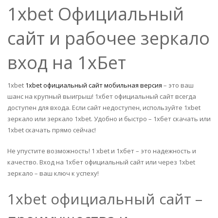
1xbet Официальный
сайт и рабочее зеркало
вход на 1хБет
1xbet
1xbet официальный сайт мобильная версия
– это ваш
шанс на крупный выигрыш! 1хбет официальный сайт всегда
доступен для входа. Если сайт недоступен, используйте 1xbet
зеркало или зеркало 1xbet. Удобно и быстро – 1хбет скачать или
1xbet скачать прямо сейчас!
Не упустите возможность! 1 xbet и 1хбет – это надежность и
качество. Вход на 1хбет официальный сайт или через 1xbet
зеркало – ваш ключ к успеху!
1xbet официальный сайт –