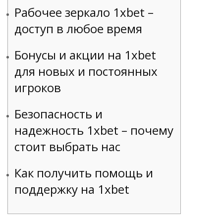
Рабочее зеркало 1xbet –
доступ в любое время
Бонусы и акции на 1xbet
для новых и постоянных
игроков
Безопасность и
надежность 1xbet – почему
стоит выбрать нас
Как получить помощь и
поддержку на 1xbet