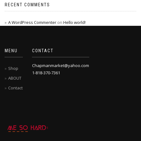
RECENT COMMENTS
A WordPress Commenter
on
Hello world!
MENU
CONTACT
Chapmanmarket@yahoo.com
Shop
1-818-370-7361
ABOUT
Contact