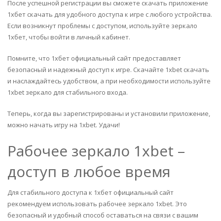
После успешной регистрации вы сможете скачать приложение
1хбет скачать для удобного доступа к игре с любого устройства.
Если возникнут проблемы с доступом, используйте зеркало
1хбет, чтобы войти в личный кабинет.
Помните, что 1хбет официальный сайт предоставляет
безопасный и надежный доступ к игре. Скачайте 1xbet скачать
и наслаждайтесь удобством, а при необходимости используйте
1xbet зеркало для стабильного входа.
Теперь, когда вы зарегистрированы и установили приложение,
можно начать игру на 1xbet. Удачи!
Рабочее зеркало 1xbet –
доступ в любое время
Для стабильного доступа к 1хбет официальный сайт
рекомендуем использовать рабочее зеркало 1xbet. Это
безопасный и удобный способ оставаться на связи с вашим