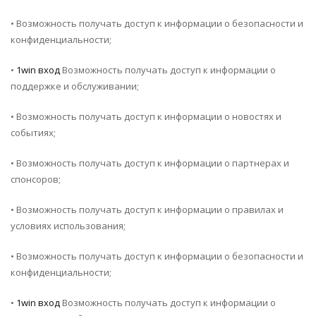
• Возможность получать доступ к информации о безопасности и
конфиденциальности;
•
1win вход
Возможность получать доступ к информации о
поддержке и обслуживании;
• Возможность получать доступ к информации о новостях и
событиях;
• Возможность получать доступ к информации о партнерах и
спонсоров;
• Возможность получать доступ к информации о правилах и
условиях использования;
• Возможность получать доступ к информации о безопасности и
конфиденциальности;
•
1win вход
Возможность получать доступ к информации о