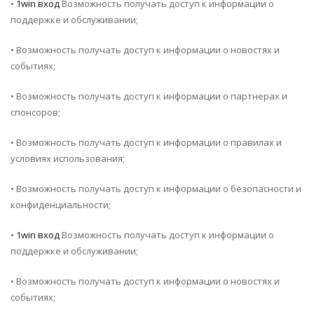
•
1win вход
Возможность получать доступ к информации о
поддержке и обслуживании;
• Возможность получать доступ к информации о новостях и
событиях;
• Возможность получать доступ к информации о партнерах и
спонсоров;
• Возможность получать доступ к информации о правилах и
условиях использования;
• Возможность получать доступ к информации о безопасности и
конфиденциальности;
•
1win вход
Возможность получать доступ к информации о
поддержке и обслуживании;
• Возможность получать доступ к информации о новостях и
событиях;