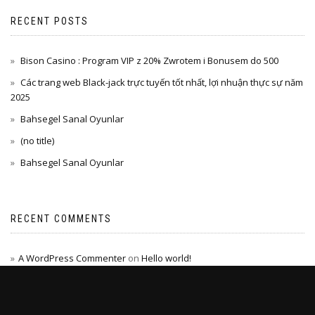
RECENT POSTS
Bison Casino : Program VIP z 20% Zwrotem i Bonusem do 500
Các trang web Black-jack trực tuyến tốt nhất, lợi nhuận thực sự năm
2025
Bahsegel Sanal Oyunlar
(no title)
Bahsegel Sanal Oyunlar
RECENT COMMENTS
A WordPress Commenter
on
Hello world!