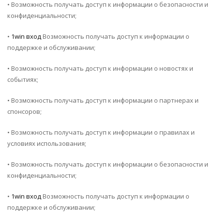
• Возможность получать доступ к информации о безопасности и
конфиденциальности;
•
1win вход
Возможность получать доступ к информации о
поддержке и обслуживании;
• Возможность получать доступ к информации о новостях и
событиях;
• Возможность получать доступ к информации о партнерах и
спонсоров;
• Возможность получать доступ к информации о правилах и
условиях использования;
• Возможность получать доступ к информации о безопасности и
конфиденциальности;
•
1win вход
Возможность получать доступ к информации о
поддержке и обслуживании;