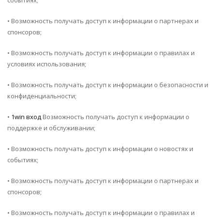
• Возможность получать доступ к информации о партнерах и
спонсоров;
• Возможность получать доступ к информации о правилах и
условиях использования;
• Возможность получать доступ к информации о безопасности и
конфиденциальности;
•
1win вход
Возможность получать доступ к информации о
поддержке и обслуживании;
• Возможность получать доступ к информации о новостях и
событиях;
• Возможность получать доступ к информации о партнерах и
спонсоров;
• Возможность получать доступ к информации о правилах и