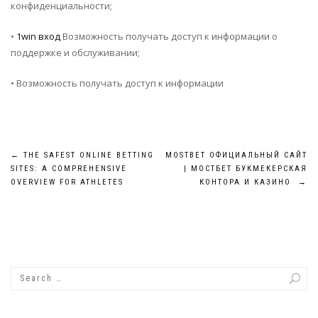
конфиденциальности;
•
1win вход
Возможность получать доступ к информации о
поддержке и обслуживании;
• Возможность получать доступ к информации
Post
←
THE SAFEST ONLINE BETTING
MOSTBET ОФИЦИАЛЬНЫЙ САЙТ
SITES: A COMPREHENSIVE
| МОСТБЕТ БУКМЕКЕРСКАЯ
navigation
OVERVIEW FOR ATHLETES
КОНТОРА И КАЗИНО
→