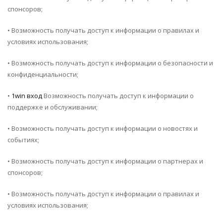
спонсоров;
• Возможность получать доступ к информации о правилах и
условиях использования;
• Возможность получать доступ к информации о безопасности и
конфиденциальности;
•
1win вход
Возможность получать доступ к информации о
поддержке и обслуживании;
• Возможность получать доступ к информации о новостях и
событиях;
• Возможность получать доступ к информации о партнерах и
спонсоров;
• Возможность получать доступ к информации о правилах и
условиях использования;