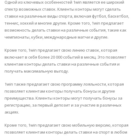
Одной из ключевых особенностей 1win является ее широкий
спектр возможных ставок. Клиенты конторы могут сделать
ставки на различные виды спорта, включая футбол, баскетбол,
теннис, хоккей и многие другие. Кроме того, 1win предлагает
возможность делать ставки на различные события, такие как
чемпионаты, кубки, международные матчи и другие.
Кроме того, 1win предлагает свою линию ставок, которая
включает в себя более 20 000 событий в месяц. Это позволяет
клиентам конторы делать ставки на различные события и
получать максимальную выгоду.
1win также предлагает свою программу лояльности, которая
позволяет клиентам конторы получать бонусы и другие
преимущества. Клиенты конторы могут получать бонусы за
регистрацию, за первый депозит и за участие в различных
акциях.
Кроме того, 1win предлагает свою мобильную версию, которая
позволяет клиентам конторы делать ставки на спорт в любом