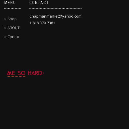
MENU
CONTACT
Chapmanmarket@yahoo.com
Shop
1-818-370-7361
ABOUT
Contact