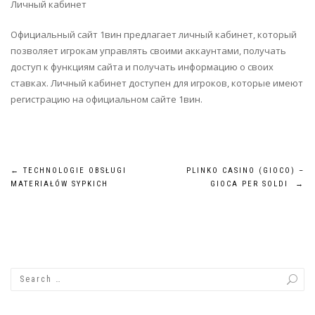
Личный кабинет
Официальный сайт 1вин предлагает личный кабинет, который
позволяет игрокам управлять своими аккаунтами, получать
доступ к функциям сайта и получать информацию о своих
ставках. Личный кабинет доступен для игроков, которые имеют
регистрацию на официальном сайте 1вин.
Post
←
TECHNOLOGIE OBSŁUGI
PLINKO CASINO (GIOCO) –
MATERIAŁÓW SYPKICH
GIOCA PER SOLDI
→
navigation