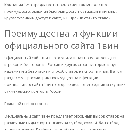
Компания 1win предлагает своим клиентам множество
преимуществ, включая быстрый доступ к ставкам и линиям,
круглосуточный доступ к сайту и широкий спектр ставок.
Преимущества и функции
официального сайта 1вин
Официальный сайт 1вин – это уникальная возможность для
игроков и бетторов из России и других стран, которые ищут
надежный и безопасный способ ставок на спорт и игры. В этом
разделе мы рассмотрим преимущества и функции
официального сайта 1вин, которые делают его одним из лучших
букмекерских контор в России.
Большой выбор ставок
Официальный сайт 1вин предлагает огромный выбор ставок на
различные виды спорта, включая футбол, хоккей, баскетбол,
теннис и другие. График ставок обновляется в режиме