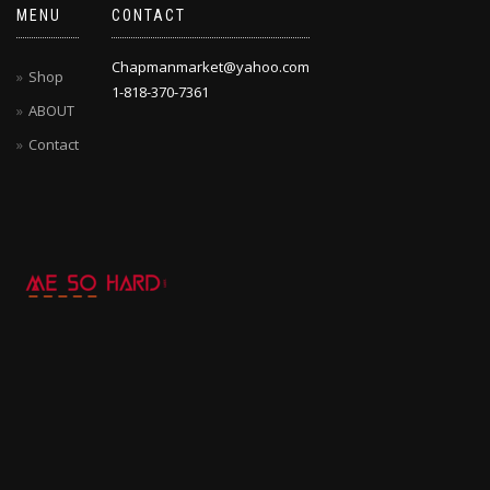
MENU
CONTACT
Chapmanmarket@yahoo.com
Shop
1-818-370-7361
ABOUT
Contact