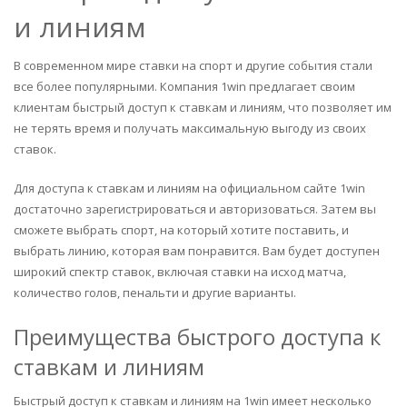
и линиям
В современном мире ставки на спорт и другие события стали
все более популярными. Компания 1win предлагает своим
клиентам быстрый доступ к ставкам и линиям, что позволяет им
не терять время и получать максимальную выгоду из своих
ставок.
Для доступа к ставкам и линиям на официальном сайте 1win
достаточно зарегистрироваться и авторизоваться. Затем вы
сможете выбрать спорт, на который хотите поставить, и
выбрать линию, которая вам понравится. Вам будет доступен
широкий спектр ставок, включая ставки на исход матча,
количество голов, пенальти и другие варианты.
Преимущества быстрого доступа к
ставкам и линиям
Быстрый доступ к ставкам и линиям на 1win имеет несколько