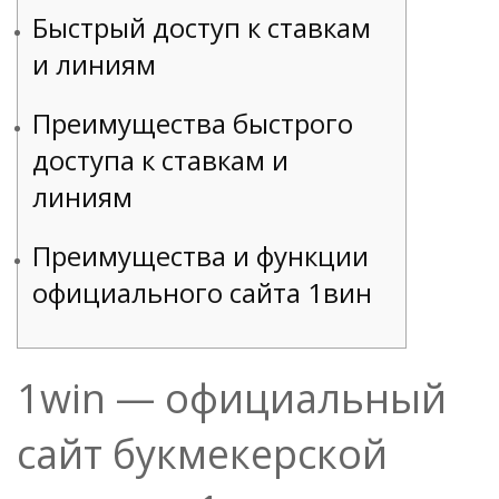
Быстрый доступ к ставкам
и линиям
Преимущества быстрого
доступа к ставкам и
линиям
Преимущества и функции
официального сайта 1вин
1win — официальный
сайт букмекерской