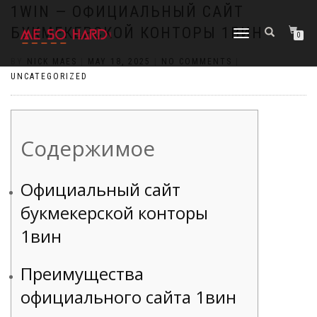
https://pin-up-cazino.kz/
pinap
lucky jet
pinup az
luckyjet
https://pin-up-oynay.com/
https://mostbet-play.kz/
pin up
1WIN — ОФИЦИАЛЬНЫЙ САЙТ
БУКМЕКЕРСКОЙ КОНТОРЫ 1ВИН
TOGGLE
0
NAVIGATION
BY
NICK MAES
|
MAY 18, 2025
|
NO COMMENTS
|
UNCATEGORIZED
Содержимое
Официальный сайт
букмекерской конторы
1вин
Преимущества
официального сайта 1вин