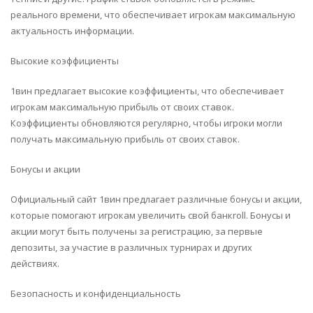
реального времени, что обеспечивает игрокам максимальную
актуальность информации.
Высокие коэффициенты
1вин предлагает высокие коэффициенты, что обеспечивает
игрокам максимальную прибыль от своих ставок.
Коэффициенты обновляются регулярно, чтобы игроки могли
получать максимальную прибыль от своих ставок.
Бонусы и акции
Официальный сайт 1вин предлагает различные бонусы и акции,
которые помогают игрокам увеличить свой банкroll. Бонусы и
акции могут быть получены за регистрацию, за первые
депозиты, за участие в различных турнирах и других
действиях.
Безопасность и конфиденциальность