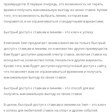
преимуществ. В первую очередь, это возможность не терять
время и получать максимальную выгоду из своих ставок. Кроме
того, это возможность выбрать линию, которая вам
понравится, и не ограничиваться стандартными вариантами.
Быстрый доступ к ставкам и линиям – это ключ к успеху
Компания 1win предлагает своим клиентам не только быстрый
доступ к ставкам и линиям, но и множество других преимуществ.
Вам будет доступен широкий спектр ставок, включая ставки на
исход матча, количество голов, пенальти и другие варианты.
Кроме того, вам будет доступен круглосуточный доступ к сайту,
что позволяет вам не ограничиваться временем и получать
максимальную выгоду из своих ставок.
Быстрый доступ к ставкам и линиям – это способ для вас
получить максимальную выгоду из своих ставок
В целом, быстрый доступ к ставкам и линиям на 1win – это ключ
к успеху для любителей ставок на спорт и другие события.