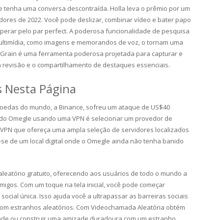
 tenha uma conversa descontraída. Holla leva o prêmio por um
dores de 2022. Você pode deslizar, combinar vídeo e bater papo
erar pelo par perfect. A poderosa funcionalidade de pesquisa
ultimídia, como imagens e memorandos de voz, o tornam uma
Grain é uma ferramenta poderosa projetada para capturar e
a revisão e o compartilhamento de destaques essenciais.
s Nesta Página
omoedas do mundo, a Binance, sofreu um ataque de US$40
o do Omegle usando uma VPN é selecionar⁤ um provedor de
a VPN⁤ que ofereça uma ampla seleção de servidores localizados
-se de um local digital onde o Omegle ainda não tenha banido
 aleatório gratuito, oferecendo aos usuários de todo o mundo a
igos. Com um toque na tela inicial, você pode começar
cial única. Isso ajuda você a ultrapassar as barreiras sociais
s com estranhos aleatórios. Com Videochamada Aleatória obtém
tade ou construir uma amizade duradoura com um estranho