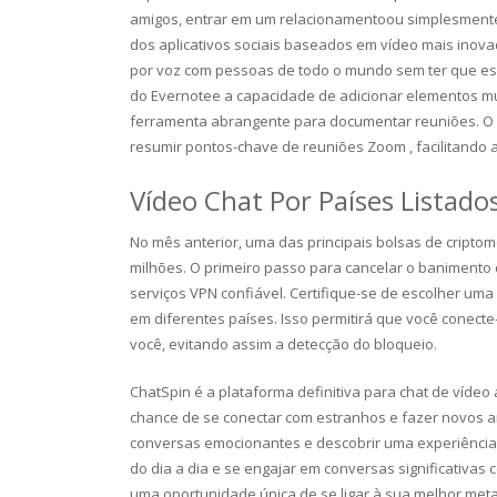
amigos, entrar em um relacionamentoou simplesmente
dos aplicativos sociais baseados em vídeo mais inova
por voz com pessoas de todo o mundo sem ter que esp
do Evernotee a capacidade de adicionar elementos m
ferramenta abrangente para documentar reuniões. O 
resumir pontos-chave de reuniões Zoom , facilitando 
Vídeo Chat Por Países Listado
No mês anterior, uma das principais bolsas de cript
milhões. O primeiro passo para cancelar o baniment
serviços VPN confiável. Certifique-se de escolher um
em diferentes países. Isso permitirá que você conecte
você, evitando assim a detecção do bloqueio.
ChatSpin é a plataforma definitiva para chat de vídeo
chance de se conectar com estranhos e fazer novos am
conversas emocionantes e descobrir uma experiência so
do dia a dia e se engajar em conversas significativa
uma oportunidade única de se ligar à sua melhor me