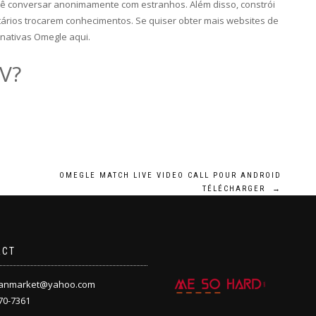
cê conversar anonimamente com estranhos. Além disso, constrói
ários trocarem conhecimentos. Se quiser obter mais websites de
rnativas Omegle aqui.
V?
OMEGLE MATCH LIVE VIDEO CALL POUR ANDROID
TÉLÉCHARGER
→
ACT
anmarket@yahoo.com
70-7361