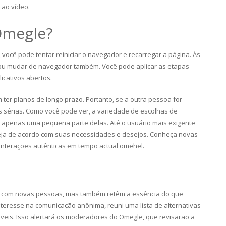
 ao vídeo.
Omegle?
você pode tentar reiniciar o navegador e recarregar a página. Às
 ou mudar de navegador também. Você pode aplicar as etapas
icativos abertos.
er planos de longo prazo. Portanto, se a outra pessoa for
es sérias. Como você pode ver, a variedade de escolhas de
i apenas uma pequena parte delas. Até o usuário mais exigente
teja de acordo com suas necessidades e desejos. Conheça novas
interações autênticas em tempo actual omehel.
s com novas pessoas, mas também retêm a essência do que
teresse na comunicação anônima, reuni uma lista de alternativas
veis. Isso alertará os moderadores do Omegle, que revisarão a