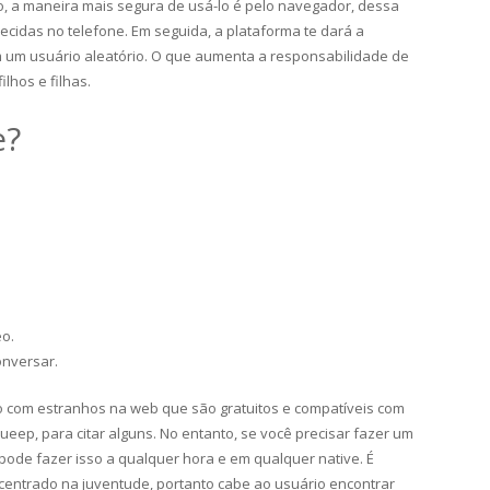
, a maneira mais segura de usá-lo é pelo navegador, dessa
ecidas no telefone. Em seguida, a plataforma te dará a
 um usuário aleatório. O que aumenta a responsabilidade de
lhos e filhas.
e?
eo.
onversar.
to com estranhos na web que são gratuitos e compatíveis com
Queep, para citar alguns. No entanto, se você precisar fazer um
ode fazer isso a qualquer hora e em qualquer native. É
 centrado na juventude, portanto cabe ao usuário encontrar