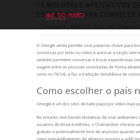
https://pin-up-cazino.kz/
pinap
lucky jet
pinup az
luckyjet
https://pin-up-oynay.com/
https://mostbet-play.kz/
pin up
15 MELHORES APLICATIVOS D
ESTRANHOS PARA CONHECER 
BY
NICK MAES
|
MARCH 20, 2025
|
NO COMMENTS
O Omegle ainda permite usar palavras-chave para bus
conversas por texto ou vídeo e acessar a seção sem 
também permitem conversar e trocar experiências com 
viagem entre as pessoas conectadas de forma aleatóri
como no TikTok, e faz a tradução simultânea de conv
Como escolher o país 
Omegle é um dos sites de bate-papo por vídeo mais po
No entanto, tem havido tentativas de criar ambiente
usuários de three.6 milhões, o Chatrandom oferece 
gratuito e potencialmente livre de anúncios quando 
como emparelhamento de gêneros opostos e addCont