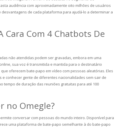
vasta audiência com aproximadamente oito milhões de usuários
 e desvantagens de cada plataforma para ajudá-lo a determinar a
A Cara Com 4 Chatbots De
amadas não atendidas podem ser gravadas, embora em uma
nline, sua voz é transmitida e mantida para o destinatário
os que oferecem bate-papo em vídeo com pessoas aleatórias. Eles
 e conhecer gente de diferentes nacionalidades sem sair de
no tempo de duração das reuniões gratuitas para até 100
er no Omegle?
permite conversar com pessoas do mundo inteiro. Disponível para
ferece uma plataforma de bate-papo semelhante à do bate-papo