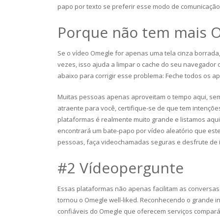
papo por texto se preferir esse modo de comunicação
Porque não tem mais 
Se o vídeo Omegle for apenas uma tela cinza borrada, 
vezes, isso ajuda a limpar o cache do seu navegador
abaixo para corrigir esse problema: Feche todos os apl
Muitas pessoas apenas aproveitam o tempo aqui, sem t
atraente para você, certifique-se de que tem intençõ
plataformas é realmente muito grande e listamos aqu
encontrará um bate-papo por vídeo aleatório que es
pessoas, faça videochamadas seguras e desfrute de 
#2 Vídeopergunte
Essas plataformas não apenas facilitam as conversa
tornou o Omegle well-liked. Reconhecendo o grande in
confiáveis ​​do Omegle que oferecem serviços compará