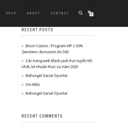
SHOP
ABOUT
CONTACT
0
RECENT POSTS
Bison Casino : Program VIP z 20%
Zwrotem i Bonusem do 500
Các trang web Black-jack trực tuyến tốt
nhất, lợi nhuận thực sự năm 2025
Bahsegel Sanal Oyunlar
(no title)
Bahsegel Sanal Oyunlar
RECENT COMMENTS