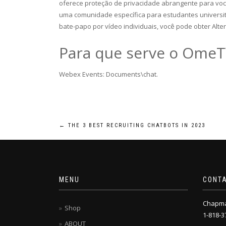
oferece proteção de privacidade abrangente para vo
uma comunidade específica para estudantes universit
bate-papo por vídeo individuais, você pode obter Alte
Para que serve o OmeT
Webex Events: Documents\chat.
Post
←
THE 3 BEST RECRUITING CHATBOTS IN 2023
navigation
MENU
CONT
Chapm
Shop
1-818-3
ABOUT