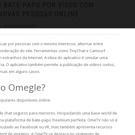
E BATE-PAPO POR VÍDEO COM
NOVAS PESSOAS ONLINE
|
UNCATEGORIZED
car por pessoas com o mesmo interesse, alternar entre
moderação do site. Ferramentas como TinyChat e Camsurf
estranhos da Internet. A ideia do aplicativo é simular uma
a. O aplicativo também permite a publicação de vídeos curtos,
ersas em alguns casos.
no Omegle?
pulares disponíveis online.
s de chat seguros para menores. Hospedando uma base world de
uma plataforma de bate-papo freemium perfeita. OmeTV não só é
vinculado ao Facebook ou VK, mas também apresenta recursos
ent de imagens. A OmeTV se destaca no segmento de