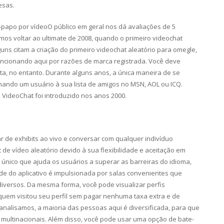
esas.
-papo por vídeoO público em geral nos dá avaliações de 5
mos voltar ao ultimate de 2008, quando o primeiro videochat
guns citam a criação do primeiro videochat aleatório para omegle,
ncionando aqui por razões de marca registrada. Você deve
eta, no entanto. Durante alguns anos, a única maneira de se
ando um usuário à sua lista de amigos no MSN, AOL ou ICQ.
 VideoChat foi introduzido nos anos 2000.
par de exhibits ao vivo e conversar com qualquer indivíduo
 de vídeo aleatório devido à sua flexibilidade e aceitação em
 único que ajuda os usuários a superar as barreiras do idioma,
de do aplicativo é impulsionada por salas convenientes que
iversos. Da mesma forma, você pode visualizar perfis
quem visitou seu perfil sem pagar nenhuma taxa extra e de
analisamos, a maioria das pessoas aqui é diversificada, para que
multinacionais. Além disso, você pode usar uma opção de bate-