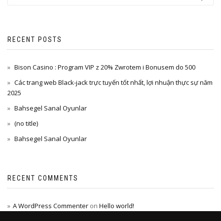
RECENT POSTS
Bison Casino : Program VIP z 20% Zwrotem i Bonusem do 500
Các trang web Black-jack trực tuyến tốt nhất, lợi nhuận thực sự năm
2025
Bahsegel Sanal Oyunlar
(no title)
Bahsegel Sanal Oyunlar
RECENT COMMENTS
A WordPress Commenter
on
Hello world!