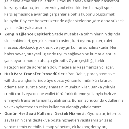
gelir elde etme şansını artırır. Futbol müsabakalarından basketbol
karşılaşmalarına, tenisten voleybol etkinliklerine bir hayli spor
karşılaşmasında avantajlı çarpanlarla bahis kuponu oluşturmak
kolaydır. Böylece benzer üzerinde diğer sitelerine göre daha yüksek
gelir imkânı yakalarsınız.
Zengin Eğlence Çeşitleri:
Sitede müsabaka tahminlerinin dışında
slot makineleri, gerçek zamanlı casino, kart oyunu poker, rulet
masası, blackjack gibi klasik ve yaygın kumar sunulmaktadır. Her
bahis sever, bireysel ilgisinde uyum sağlayan bir kumar alanı ile
şans oyunu modeli rahatça görebilir. Oyun çeşitliliği, farklı
kategorilerinde adrenalin dolu maceralar yaşamanıza yol açar.
Hızlı Para Transfer Prosedürleri:
Pari-Bahis, para yatırma ve
withdrawal işlemlerinde üye dostu yöntemler mümkün kılarak
ödemelerin süratle onaylanmasını mümkün kılar. Banka yoluyla,
credit card veya online wallet türü farklı ödeme yollarıyla hızlı ve
emniyetli transfer tamamlayabilirsiniz. Bunun sonucunda ödüllerinizi
vakit kaybetmeden çekip kullanma olanağı yakalarsınız.
Günün Her Saati Kullanıcı Destek Hizmeti :
Oyuncular, internet
sayfasının canlı destek ve posta hizmetleri vasıtasıyla 24 saat
yardım temin edebilir. Hesap yönetimi, ek kazanç detayları,