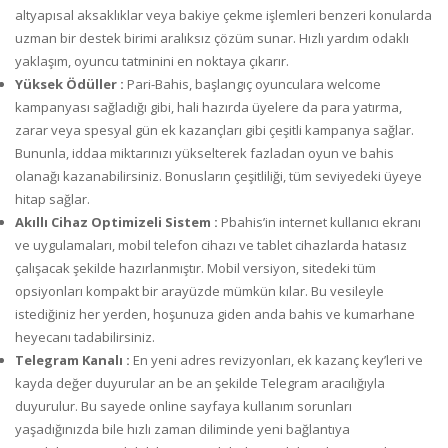
altyapısal aksaklıklar veya bakiye çekme işlemleri benzeri konularda
uzman bir destek birimi aralıksız çözüm sunar. Hızlı yardım odaklı
yaklaşım, oyuncu tatminini en noktaya çıkarır.
Yüksek Ödüller :
Pari-Bahis, başlangıç oyunculara welcome
kampanyası sağladığı gibi, hali hazırda üyelere da para yatırma,
zarar veya spesyal gün ek kazançları gibi çeşitli kampanya sağlar.
Bununla, iddaa miktarınızı yükselterek fazladan oyun ve bahis
olanağı kazanabilirsiniz. Bonusların çeşitliliği, tüm seviyedeki üyeye
hitap sağlar.
Akıllı Cihaz Optimizeli Sistem :
Pbahis’in internet kullanıcı ekranı
ve uygulamaları, mobil telefon cihazı ve tablet cihazlarda hatasız
çalışacak şekilde hazırlanmıştır. Mobil versiyon, sitedeki tüm
opsiyonları kompakt bir arayüzde mümkün kılar. Bu vesileyle
istediğiniz her yerden, hoşunuza giden anda bahis ve kumarhane
heyecanı tadabilirsiniz.
Telegram Kanalı :
En yeni adres revizyonları, ek kazanç key’leri ve
kayda değer duyurular an be an şekilde Telegram aracılığıyla
duyurulur. Bu sayede online sayfaya kullanım sorunları
yaşadığınızda bile hızlı zaman diliminde yeni bağlantıya