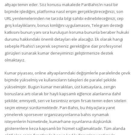
altyapı temin eder. Söz konusu makalede PariBahis’in nasıl bir
biçimde işlediğini, platforma nasıl erişim gerçekleştireceğinizi, son
URL yenilemelerinden ne tarzda bilgi sahibi edinebileceğinizi, cep
giriş kolaylıklarını, bonus kimliğini uygulamasını, Telegram desteği
katkısını bunun yanı sıra kuruluşun koruma bununla beraber hukuki
durumu hakkındaki önemli detayları ele alacağız. Ek olarak hangi
sebeple Pbahis’i seçerek seçmeniz gerektiğine dair profesyonel
görüşleri sunarak kumar deneyiminizi geliştirmenize destek
olmaktayız.
Kumar piyasası, online altyapılarındaki değişimlerle paralelinde çevik
biçimde yükselmiş ve kullanıcıların talepleri de paralel şekilde
yükselmiştir. Bugün kumar meraklıları, üst katsayılara, zengin
bonuslara artı olarak bir hayli kapsamlı eğlence alanlarına dahil
şekilde; emniyetli, seri ve kesintisiz erişim fırsatı temin eden siteleri
seçim etmeyi sürdürmektedir. Pari-Bahis, bu ihtiyaçlara yanıt
yönelerek sporsever organizasyonlarına bahis oynamak
isteyenlerin hizmetinde, kumarhane oyunlarına düşkünlük
gösterenlere keza kapsamlı bir hizmet sağlamaktadır. Tüm alanda