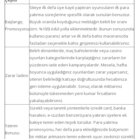
Çeşidi
Siteye ilk defa üye kayıt yaptıran oyuncuların ilk para
yatırma süreçlerine spesifik olarak sunulan bonustur.
Başlangıç
Büyük oranda koyduğunuz meblağın belirli bir oranı
Promosyonu
(örn. %100) ödül yolla eklenmektedir. Bunun sonucunda
kullanıcı paranız artar ve ilk defa bahis maceranızda
fazladan seçenekle bahis girişiminizi kullanabilirsiniz.
Belirli dönemlerde, maç bahislerinde veya casino
oyunları kategorilerinde karşılaştığınız zararların bir
yüzdesini iade eden kampanyalardır. Mesela, hafta
boyunca uyguladığınız oyunlardan zarar yaşarsanız,
Zarar İadesi
sitenin belirlediği katsayı doğrultusunda hesabınıza
geri ödeme uygulanabilir. Sonuç olarak miktarınız
bütünüyle tükenmeden yeni kumar fırsatlarını
yakalayabilirsiniz.
Sürekli veya tanımlı yöntemlerle (credit card, banka
havalesi, e-cüzdan benzeri) para yatıran üyelere ek
bakiye temin eden teşvik türüdür. Para yatırma
Yatırım
promosyonu, her defa para eklediğinizde bütçenizin
Bonusu
bir miktar artmasını temin ederek oyun zevkinizi sürekli