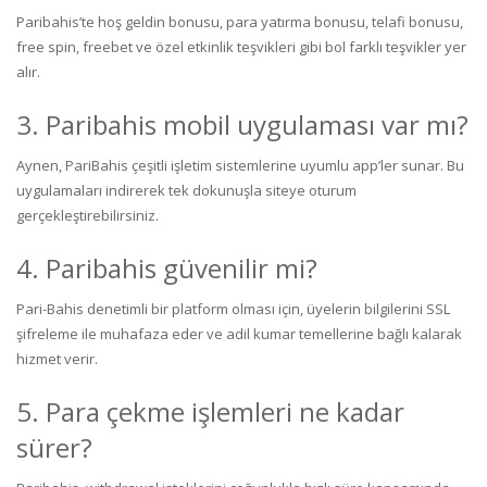
Paribahis’te hoş geldin bonusu, para yatırma bonusu, telafi bonusu,
free spin, freebet ve özel etkinlik teşvikleri gibi bol farklı teşvikler yer
alır.
3. Paribahis mobil uygulaması var mı?
Aynen, PariBahis çeşitli işletim sistemlerine uyumlu app’ler sunar. Bu
uygulamaları indirerek tek dokunuşla siteye oturum
gerçekleştirebilirsiniz.
4. Paribahis güvenilir mi?
Pari-Bahis denetimli bir platform olması için, üyelerin bilgilerini SSL
şifreleme ile muhafaza eder ve adil kumar temellerine bağlı kalarak
hizmet verir.
5. Para çekme işlemleri ne kadar
sürer?