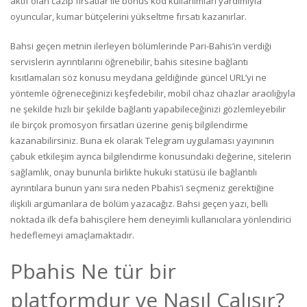
aktif olan cazip fırsatlar ile bonus kod kullanımları yardımıyla
oyuncular, kumar bütçelerini yükseltme fırsatı kazanırlar.
Bahsi geçen metnin ilerleyen bölümlerinde Pari-Bahis’in verdiği
servislerin ayrıntılarını öğrenebilir, bahis sitesine bağlantı
kısıtlamaları söz konusu meydana geldiğinde güncel URL’yi ne
yöntemle öğreneceğinizi keşfedebilir, mobil cihaz cihazlar aracılığıyla
ne şekilde hızlı bir şekilde bağlantı yapabileceğinizi gözlemleyebilir
ile birçok promosyon fırsatları üzerine geniş bilgilendirme
kazanabilirsiniz. Buna ek olarak Telegram uygulaması yayınının
çabuk etkileşim ayrıca bilgilendirme konusundaki değerine, sitelerin
sağlamlık, onay bununla birlikte hukuki statüsü ile bağlantılı
ayrıntılara bunun yanı sıra neden Pbahis’i seçmeniz gerektiğine
ilişkili argümanlara de bölüm yazacağız. Bahsi geçen yazı, belli
noktada ilk defa bahisçilere hem deneyimli kullanıcılara yönlendirici
hedeflemeyi amaçlamaktadır.
Pbahis Ne tür bir
platformdur ve Nasıl Çalışır?