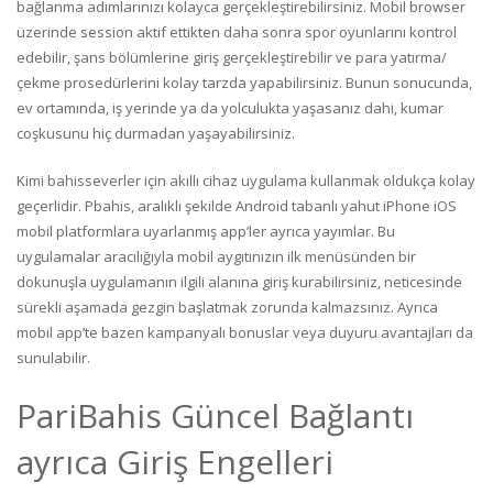
bağlanma adımlarınızı kolayca gerçekleştirebilirsiniz. Mobil browser
üzerinde session aktif ettikten daha sonra spor oyunlarını kontrol
edebilir, şans bölümlerine giriş gerçekleştirebilir ve para yatırma/
çekme prosedürlerini kolay tarzda yapabilirsiniz. Bunun sonucunda,
ev ortamında, iş yerinde ya da yolculukta yaşasanız dahi, kumar
coşkusunu hiç durmadan yaşayabilirsiniz.
Kimi bahisseverler için akıllı cihaz uygulama kullanmak oldukça kolay
geçerlidir. Pbahis, aralıklı şekilde Android tabanlı yahut iPhone iOS
mobil platformlara uyarlanmış app’ler ayrıca yayımlar. Bu
uygulamalar aracılığıyla mobil aygıtınızın ilk menüsünden bir
dokunuşla uygulamanın ilgili alanına giriş kurabilirsiniz, neticesinde
sürekli aşamada gezgin başlatmak zorunda kalmazsınız. Ayrıca
mobil app’te bazen kampanyalı bonuslar veya duyuru avantajları da
sunulabilir.
PariBahis Güncel Bağlantı
ayrıca Giriş Engelleri