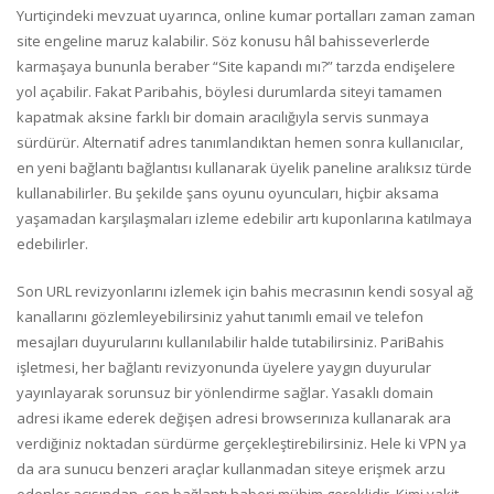
Yurtiçindeki mevzuat uyarınca, online kumar portalları zaman zaman
site engeline maruz kalabilir. Söz konusu hâl bahisseverlerde
karmaşaya bununla beraber “Site kapandı mı?” tarzda endişelere
yol açabilir. Fakat Paribahis, böylesi durumlarda siteyi tamamen
kapatmak aksine farklı bir domain aracılığıyla servis sunmaya
sürdürür. Alternatif adres tanımlandıktan hemen sonra kullanıcılar,
en yeni bağlantı bağlantısı kullanarak üyelik paneline aralıksız türde
kullanabilirler. Bu şekilde şans oyunu oyuncuları, hiçbir aksama
yaşamadan karşılaşmaları izleme edebilir artı kuponlarına katılmaya
edebilirler.
Son URL revizyonlarını izlemek için bahis mecrasının kendi sosyal ağ
kanallarını gözlemleyebilirsiniz yahut tanımlı email ve telefon
mesajları duyurularını kullanılabilir halde tutabilirsiniz. PariBahis
işletmesi, her bağlantı revizyonunda üyelere yaygın duyurular
yayınlayarak sorunsuz bir yönlendirme sağlar. Yasaklı domain
adresi ikame ederek değişen adresi browserınıza kullanarak ara
verdiğiniz noktadan sürdürme gerçekleştirebilirsiniz. Hele ki VPN ya
da ara sunucu benzeri araçlar kullanmadan siteye erişmek arzu