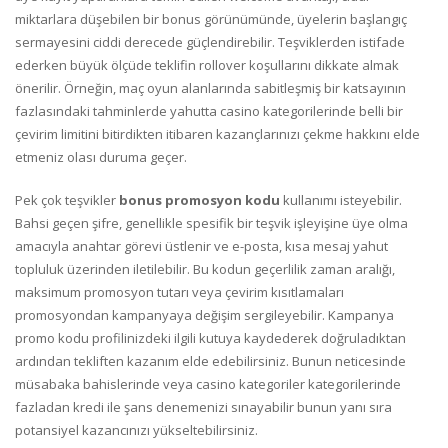
miktarlara düşebilen bir bonus görünümünde, üyelerin başlangıç
sermayesini ciddi derecede güçlendirebilir. Teşviklerden istifade
ederken büyük ölçüde teklifin rollover koşullarını dikkate almak
önerilir. Örneğin, maç oyun alanlarında sabitleşmiş bir katsayının
fazlasındaki tahminlerde yahutta casino kategorilerinde belli bir
çevirim limitini bitirdikten itibaren kazançlarınızı çekme hakkını elde
etmeniz olası duruma geçer.
Pek çok teşvikler
bonus promosyon kodu
kullanımı isteyebilir.
Bahsi geçen şifre, genellikle spesifik bir teşvik işleyişine üye olma
amacıyla anahtar görevi üstlenir ve e-posta, kısa mesaj yahut
topluluk üzerinden iletilebilir. Bu kodun geçerlilik zaman aralığı,
maksimum promosyon tutarı veya çevirim kısıtlamaları
promosyondan kampanyaya değişim sergileyebilir. Kampanya
promo kodu profilinizdeki ilgili kutuya kaydederek doğruladıktan
ardından tekliften kazanım elde edebilirsiniz. Bunun neticesinde
müsabaka bahislerinde veya casino kategoriler kategorilerinde
fazladan kredi ile şans denemenizi sınayabilir bunun yanı sıra
potansiyel kazancınızı yükseltebilirsiniz.