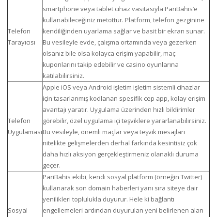
smartphone veya tablet cihaz vasıtasıyla PariBahis’e
kullanabileceğiniz metottur. Platform, telefon gezginine
Telefon
kendiliğinden uyarlama sağlar ve basit bir ekran sunar.
Tarayıcısı
Bu vesileyle evde, çalışma ortamında veya gezerken
olsanız bile olsa kolayca erişim yapabilir, maç
kuponlarını takip edebilir ve casino oyunlarına
katılabilirsiniz.
Apple iOS veya Android işletim işletim sistemli cihazlar
için tasarlanmış kodlanan spesifik cep app, kolay erişim
avantajı yaratır. Uygulama üzerinden hızlı bildirimler
Telefon
görebilir, özel uygulama içi teşviklere yararlanabilirsiniz.
Uygulaması
Bu vesileyle, önemli maçlar veya teşvik mesajları
nitelikte gelişmelerden derhal farkında kesintisiz çok
daha hızlı aksiyon gerçekleştirmeniz olanaklı duruma
geçer.
PariBahis ekibi, kendi sosyal platform (örneğin Twitter)
kullanarak son domain haberleri yanı sıra siteye dair
yenilikleri toplulukla duyurur. Hele ki bağlantı
Sosyal
engellemeleri ardından duyurulan yeni belirlenen alan