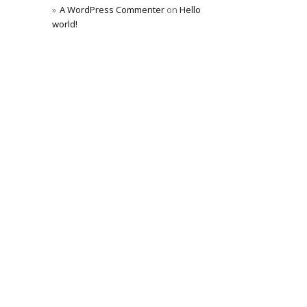
A WordPress Commenter
on
Hello
world!