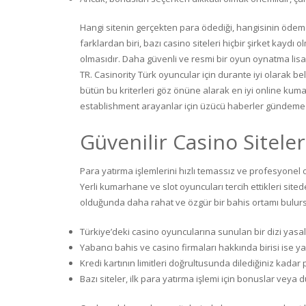
Hangi sitenin gerçekten para ödediği, hangisinin ödeme
farklardan biri, bazı casino siteleri hiçbir şirket kaydı 
olmasıdır. Daha güvenli ve resmi bir oyun oynatma lis
TR. Casinority Türk oyuncular için durante iyi olarak bel
bütün bu kriterleri göz önüne alarak en iyi online kumar
establishment arayanlar için üzücü haberler gündem
Güvenilir Casino Siteler
Para yatırma işlemlerini hızlı temassız ve profesyonel 
Yerli kumarhane ve slot oyuncuları tercih ettikleri site
olduğunda daha rahat ve özgür bir bahis ortamı bulur
Türkiye’deki casino oyuncularına sunulan bir dizi yasal 
Yabancı bahis ve casino firmaları hakkında birisi ise ya
Kredi kartının limitleri doğrultusunda dilediğiniz kadar 
Bazı siteler, ilk para yatırma işlemi için bonuslar vey