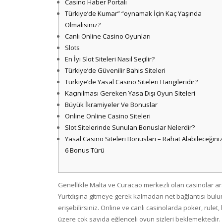
Casino Haber Portalı
Türkiye’de Kumar” “oynamak İçin Kaç Yaşında
Olmalısınız?
Canlı Online Casino Oyunları
Slots
En İyi Slot Siteleri Nasıl Seçilir?
Türkiye’de Güvenilir Bahis Siteleri
Türkiye’de Yasal Casino Siteleri Hangileridir?
Kaçınılması Gereken Yasa Dışı Oyun Siteleri
Büyük İkramiyeler Ve Bonuslar
Online Online Casino Siteleri
Slot Sitelerinde Sunulan Bonuslar Nelerdir?
Yasal Casino Siteleri Bonusları – Rahat Alabileceğini
6 Bonus Türü
Genellikle Malta ve Curacao merkezli olan casinolar aras
Yurtdışına gitmeye gerek kalmadan net bağlantısı bulu
erişebilirsiniz. Online ve canlı casinolarda poker, rule
üzere çok sayıda eğlenceli oyun sizleri beklemektedir.