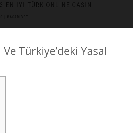
3 EN IYI TÜRK ONLINE CASIN
S
|
BASARIBET
i Ve Türkiye’deki Yasal