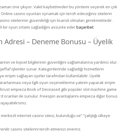
 zaman öne çıkıyor. Vakit kaybetmeden bu yöntemi seçerek en çok
 Online casino oyunları oynamak için tercih edeceğiniz sitelerin
ino sitelerinin güvenilirliği için lisanslı olmaları gerekmektedir.
nli bir oyun ortamı sağladığını assurée eder
başaribet
.
in Adresi – Deneme Bonusu – Üyelik
ının ve kişisel bilgilerinin güvenliğini sağlamalarına yardımcı olur.
 şeffaf işlemler sunar. Kategorilerinde sağladığı hizmetlerin
 erişim sağlayan üyeler tarafından kullanılabilir. Üyelik
rarlanması veya ilgili oyun seçeneklerine yatırım yaparak erişim
tarbrust empieza Book of Deceased gibi popüler slot machine game
d oranları ile sunulur. Freespin avantajlarını empieza diğer bonus
aşayabilirsiniz.
merkezli internet casino sitesi, bulunduğu ve” “çalıştığı ülkeye
venilir casino sitelerini tercih etmenizi öneririz.