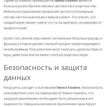
Одним из главных преимуществ
Пинко Казино
является
большое разнообразие игровых автоматов и азартных игр.
Мобильное приложение предлагает доступ к популярным
слотам, настольным играм и живым казино. Это значит, что
каждый игрок сможет найти что-то на свой вкус, независимо от
предпочтений.
Более того, многие игры имеют интересные бонусные раунды и
функции, которые делают игровой процесс захватывающим и
незабываемым. Пользователи могут получать удовольствие от
игры, даже если они не имеют опыта в азартных играх.
Безопасность и защита
данных
Когда речь заходит о скачивании
Пинко Казино
, безопасность
пользователя стоит на первом месте. Важно помнить, что
загружая приложение, необходимо быть уверенным в его
надежности. Официальная версия приложения гарантирует