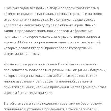
С каждым годом все больше людей предпочитают играть в
казино не только на настольных компьютерах, но и на своих
смартфонах или планшетах. Это связано, прежде всего, с
удобством и легкостью доступа к любимым играм.
Пинко
Казино
предлагает своим пользователям оформление
приложения, которое максимально удовлетворяет запросы
игроков. Мобильное приложение имеет множество функций,
которые делают игровой процесс более комфортным и
интуитивно понятным.
Кроме того, загрузка приложения Пинко Казино позволяет
пользователям пользоваться различными акциями и бонусами,
которые доступны только для мобильных игроков. Так как
многие азартные игры требуют мгновенной реакции и
принятия решений, наличие приложения на телефоне помогает
игрокам быть всегда при деле.
В этой статье мы также поделимся советами по безопасному
скачиванию и установке приложения, а также рассмотрим