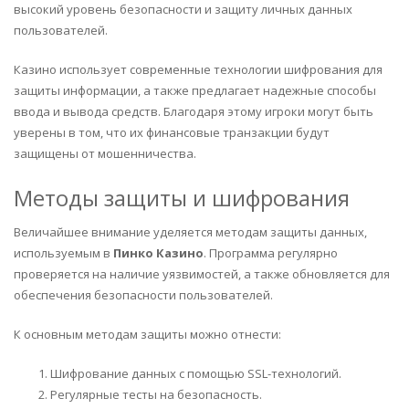
высокий уровень безопасности и защиту личных данных
пользователей.
Казино использует современные технологии шифрования для
защиты информации, а также предлагает надежные способы
ввода и вывода средств. Благодаря этому игроки могут быть
уверены в том, что их финансовые транзакции будут
защищены от мошенничества.
Методы защиты и шифрования
Величайшее внимание уделяется методам защиты данных,
используемым в
Пинко Казино
. Программа регулярно
проверяется на наличие уязвимостей, а также обновляется для
обеспечения безопасности пользователей.
К основным методам защиты можно отнести:
Шифрование данных с помощью SSL-технологий.
Регулярные тесты на безопасность.