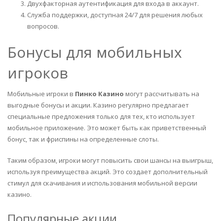
Двухфакторная аутентификация для входа в аккаунт.
Служба поддержки, доступная 24/7 для решения любых
вопросов.
Бонусы для мобильных
игроков
Мобильные игроки в
Пинко Казино
могут рассчитывать на
выгодные бонусы и акции. Казино регулярно предлагает
специальные предложения только для тех, кто использует
мобильное приложение. Это может быть как приветственный
бонус, так и фриспины на определенные слоты.
Таким образом, игроки могут повысить свои шансы на выигрыш,
используя преимущества акций. Это создает дополнительный
стимул для скачивания и использования мобильной версии
казино.
Популярные акции