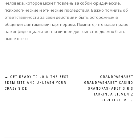
человека, которое может повлечь за собой юридические,
психологические и этические последствия. Важно помнить об
ответственности за свои действия и быть осторожным в
общении с интимными партнерами. Помните, что ваше право
на конфиденциальность и личное достоинство должно быть
выше всего.
Post
←
GET READY TO JOIN THE BEST
GRANDPASHABET
BDSM SITE AND UNLEASH YOUR
GRANDPASHABET CASINO
navigation
CRAZY SIDE
GRANDPASHABET GIRIŞ
HAKKINDA BILMENIZ
GEREKENLER
→