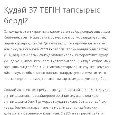
Құдай 37 ТЕГІН тапсырыс
берді?
Ол қолданылған құрылғыға қарамастан әр браузерде ашылады.
Кейіннен, есептік жазбаға кіру немесе кіру, жоспардың барлық
параметрлері қолайлы. Депозиттерді толтырумен қатар есеп
айырысусыз ойнауға
lotoclub
белгісіз. 37 ойынында биді бастау
үшін, алдымен ресми сайтқа үйлену керек. Интерактивті құмар
үйінде ұсынылған кез-келген категориялар – 37 клуб, отбасылық
артықшылықтар бар. Ойын автоматтары ойын-сауықтың ең үлкен
ойын-сауық тобын таныстырады, олардың тек кинематикалық
классиктері ғана емес, сонымен қатар ағымдағы ұялар да бар.
Сондай-ақ, электрлік ресурстар құдайлары ойындарды іздеудің
ықтималдығын, провайдерлер өрісінде алу және қол қою
ықтималдығы бар. Бұл жерде науқан тақырыбына, сондай-ақ
«заңды бизнес ақпараттарының» бөлімдері, сондай-ақ «жиі
қойылатын мәселелер» қойылған. Сіз 37-ге тек ресми сайтта