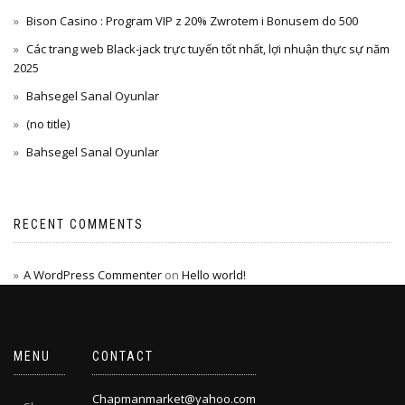
Bison Casino : Program VIP z 20% Zwrotem i Bonusem do 500
Các trang web Black-jack trực tuyến tốt nhất, lợi nhuận thực sự năm
2025
Bahsegel Sanal Oyunlar
(no title)
Bahsegel Sanal Oyunlar
RECENT COMMENTS
A WordPress Commenter
on
Hello world!
MENU
CONTACT
Chapmanmarket@yahoo.com