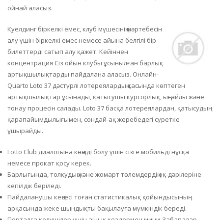
ойнай аласыз.
Куелдинг біркелкі емес, клуб мүшесінің мәртебесін
алу үшін біркелкі емес немесе айына белгілі бір
билеттерді сатып алу қажет. Кейіннен
концентрация Сіз ойын клубы ұсынылған барлық
артықшылықтарды пайдалана аласыз. Онлайн-
Quarto Loto 37 дәстүрлі лотереялардың қасында көптеген
артықшылықтар ұсынады, қатысушы курсорлық, ыңғайлы және
тонау процесін салады. Loto 37 басқа лотереялардан, қатысудың
қарапайымдылығымен, сондай-ақ жеребедегі суретке
ұшырайды.
Lotto Club диалогына көңілді болу үшін сізге мобильді нұсқа
немесе прокат қосу керек.
Барлығында, толқудың және жомарт төлемдердің оқ-дәрілеріне
кепілдік беріледі.
Пайдаланушы кеңсесі тоған статистикалық қойындысының
арқасында жеке шындықты бақылауға мүмкіндік береді.
Порталға келушілер үшін ашық көздермен мини-Забавалар