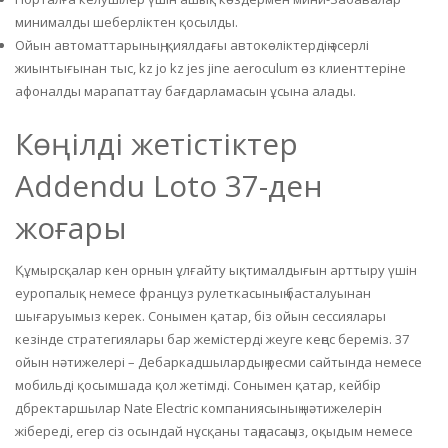
минималды шеберліктен қосылды.
Ойын автоматтарының, қиялдағы автокөліктердің әсерлі
жиынтығынан тыс, kz jo kz jes jine aeroculum өз клиенттеріне
афоналды марапаттау бағдарламасын ұсына алады.
Көңілді жетістіктер
Addendu Loto 37-ден
жоғары
Құмырсқалар кен орнын ұлғайту ықтималдығын арттыру үшін
еуропалық немесе француз рулеткасының басталуынан
шығаруымыз керек. Сонымен қатар, біз ойын сессиялары
кезінде стратегиялары бар жемістерді жеуге кеңес береміз. 37
ойын нәтижелері – Дебаркадшылардың ресми сайтында немесе
мобильді қосымшада қол жетімді. Сонымен қатар, кейбір
дбректаршылар Nate Electric компаниясының нәтижелерін
жібереді, егер сіз осындай нұсқаны таңдасаңыз, оқыдым немесе