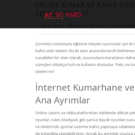
https://pin-up-cazino.kz/
pinap
lucky jet
pinup az
luckyjet
https://pin-up-oynay.com/
https://mostbet-play.kz/
pin up
ONLINE KUMAR VE BAHIS SITE
TERCIH ETMELI?
BY
NICK MAES
|
FEBRUARY 18, 2025
|
NO COMME
Çevrimiçi vasıtasıyla eğlence isteyen oyuncular için ik
bahis web siteleri. Bu iki alan arasında tercih belirlemek
sunabilen bir alan olarak, oyuncuların kararlarını daha 
süreçleri oldukça hızlı ve kullanıcı dostudur. Peki, ne 
siteleri mi?
İnternet Kumarhane ve İ
Ana Ayrımlar
Online casino ve iddia platformları dahilinde dikkat çek
oyunlar, rulet, blackjack gibi şansa dayalı oyunları sun
ve elektronik sporlar üzerine bahis yapmaya odaklanı
de kolaylıkla ulaşabilirsiniz. Ancak bu ayrımlar oyuncu