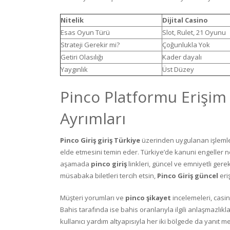
Nitelik
Dijital Casino
Esas Oyun Türü
Slot, Rulet, 21 Oyunu
Strateji Gerekir mi?
Çoğunlukla Yok
Getiri Olasılığı
Kader dayalı
Yaygınlık
Üst Düzey
Pinco Platformu Erişim
Ayrımları
Pinco Giriş giriş Türkiye
üzerinden uygulanan işlemler
elde etmesini temin eder. Türkiye’de kanuni engeller n
aşamada
pinco giriş
linkleri, güncel ve emniyetli gere
müsabaka biletleri tercih etsin,
Pinco Giriş güncel
eriş
Müşteri yorumları ve
pinco şikayet
incelemeleri, casin
Bahis tarafında ise bahis oranlarıyla ilgili anlaşmazlık
kullanıcı yardım altyapısıyla her iki bölgede da yanıt mer