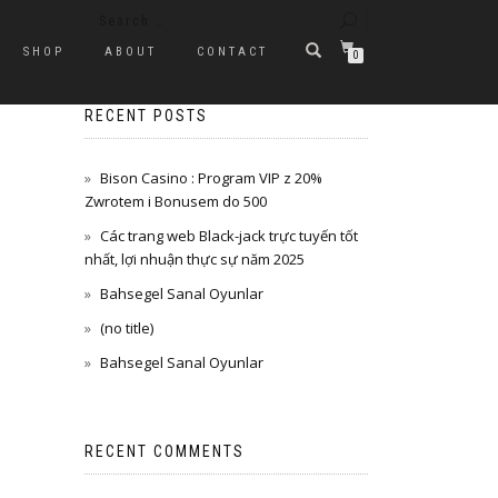
SHOP
ABOUT
CONTACT
0
RECENT POSTS
Bison Casino : Program VIP z 20%
Zwrotem i Bonusem do 500
Các trang web Black-jack trực tuyến tốt
nhất, lợi nhuận thực sự năm 2025
Bahsegel Sanal Oyunlar
(no title)
Bahsegel Sanal Oyunlar
RECENT COMMENTS