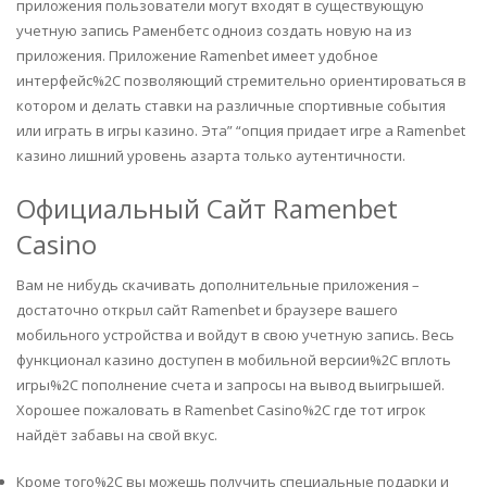
приложения пользователи могут входят в существующую
учетную запись Раменбетc одноиз создать новую на из
приложения. Приложение Ramenbet имеет удобное
интерфейс%2C позволяющий стремительно ориентироваться в
котором и делать ставки на различные спортивные события
или играть в игры казино. Эта” “опция придает игре а Ramenbet
казино лишний уровень азарта только аутентичности.
Официальный Сайт Ramenbet
Casino
Вам не нибудь скачивать дополнительные приложения –
достаточно открыл сайт Ramenbet и браузере вашего
мобильного устройства и войдут в свою учетную запись. Весь
функционал казино доступен в мобильной версии%2C вплоть
игры%2C пополнение счета и запросы на вывод выигрышей.
Хорошее пожаловать в Ramenbet Casino%2C где тот игрок
найдёт забавы на свой вкус.
Кроме того%2C вы можешь получить специальные подарки и