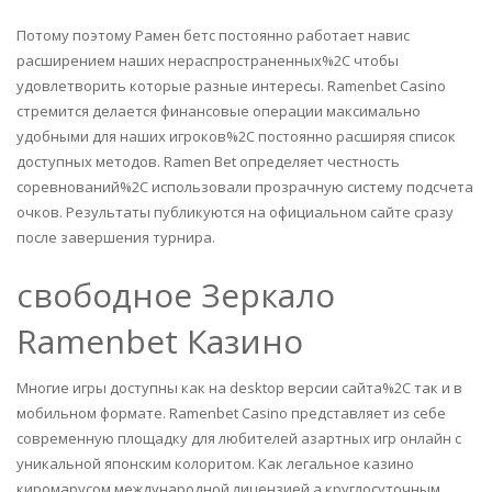
Потому поэтому Рамен бетc постоянно работает навис
расширением наших нераспространенных%2C чтобы
удовлетворить которые разные интересы. Ramenbet Casino
стремится делается финансовые операции максимально
удобными для наших игроков%2C постоянно расширяя список
доступных методов. Ramen Bet определяет честность
соревнований%2C использовали прозрачную систему подсчета
очков. Результаты публикуются на официальном сайте сразу
после завершения турнира.
свободное Зеркало
Ramenbеt Казино
Многие игры доступны как на desktop версии сайта%2C так и в
мобильном формате. Ramenbet Casino представляет из себе
современную площадку для любителей азартных игр онлайн с
уникальной японским колоритом. Как легальное казино
киромарусом международной лицензией а круглосуточным