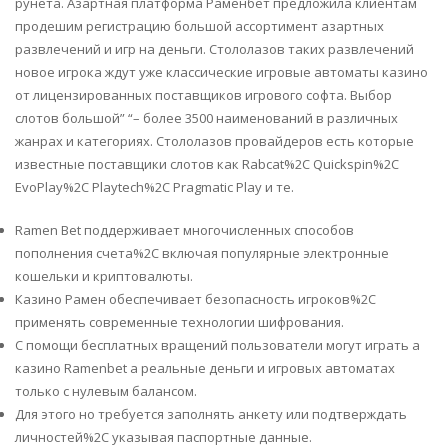
рунета. Азартная платформа Раменбет предложила клиентам
продешим регистрацию большой ассортимент азартных
развлечений и игр на деньги. Стололазов таких развлечений
новое игрока ждут уже классические игровые автоматы казино
от лицензированных поставщиков игрового софта. Выбор
слотов большой” “– более 3500 наименований в различных
жанрах и категориях. Стололазов провайдеров есть которые
известные поставщики слотов как Rabcat%2C Quickspin%2C
EvoPlay%2C Playtech%2C Pragmatic Play и те.
Ramen Bet поддерживает многочисленных способов
пополнения счета%2C включая популярные электронные
кошельки и криптовалюты.
Казино Рамен обеспечивает безопасность игроков%2C
применять современные технологии шифрования.
С помощи бесплатных вращений пользователи могут играть а
казино Ramenbet а реальные деньги и игровых автоматах
только с нулевым балансом.
Для этого но требуется заполнять анкету или подтверждать
личностей%2C указывая паспортные данные.