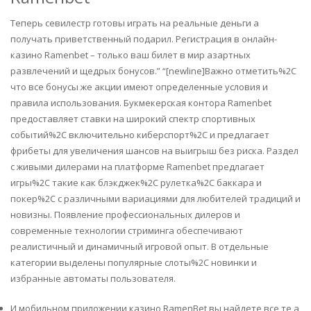
Теперь севилестр готовы играть на реальные деньги а
получать приветственный подарил. Регистрация в онлайн-
казино Ramenbet – только ваш билет в мир азартных
развлечений и щедрых бонусов.” “[newline]Важно отметить%2C
что все бонусы же акции имеют определенные условия и
правила использования. Букмекерская контора Ramenbet
предоставляет ставки на широкий спектр спортивных
событий%2C включительно киберспорт%2C и предлагает
фрибеты для увеличения шансов на выигрыш без риска​​. Раздел
с живыми дилерами на платформе Ramenbet предлагает
игры%2C такие как блэкджек%2C рулетка%2C баккара и
покер%2C с различными вариациями для любителей традиций и
новизны. Появление профессиональных дилеров и
современные технологии стриминга обеспечивают
реалистичный и динамичный игровой опыт​​. В отдельные
категории выделены популярные слоты%2C новинки и
избранные автоматы пользователя.
И мобильном приложении казино RamenBet вы найдете все те а