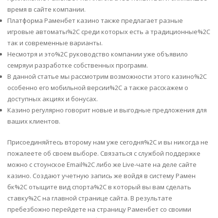
время в сайте компании.
Платформа Раменбет казино также предлагает разные
игровые автоматы%2C среди которых есть а традиционные%2C
так и современные варианты.
Несмотря и это%2C руководство компании уже объявило
семряуи разработке собственных программ.
В данной статье мы рассмотрим возможности этого казино%2C
особенно его мобильной версии%2C а также расскажем о
доступных акциях и бонусах.
Казино регулярно говорит новые и выгодные предложения для
ваших клиентов.
Присоединяйтесь второму нам уже сегодня%2C и вы никогда не
пожалеете об своем выборе. Связаться с службой поддержке
можно с стоунское Email%2C либо же Live-чате на деле сайте
казино. Создают учетную запись же войдя в систему Рамен
бк%2C отыщите вид спорта%2C в который вы вам сделать
ставку%2C на главной странице сайта. В результате
пребезбожно перейдете на страницу Раменбет со своими