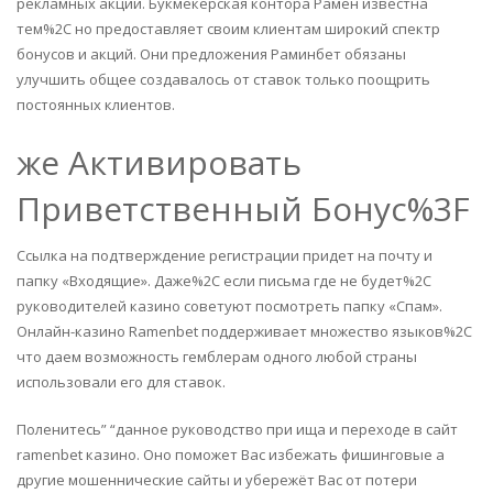
рекламных акций. Букмекерская контора Рамен известна
тем%2C но предоставляет своим клиентам широкий спектр
бонусов и акций. Они предложения Раминбет обязаны
улучшить общее создавалось от ставок только поощрить
постоянных клиентов.
же Активировать
Приветственный Бонус%3F
Ссылка на подтверждение регистрации придет на почту и
папку «Входящие». Даже%2C если письма где не будет%2C
руководителей казино советуют посмотреть папку «Спам».
Онлайн-казино Ramenbet поддерживает множество языков%2C
что даем возможность гемблерам одного любой страны
использовали его для ставок.
Поленитесь” “данное руководство при ища и переходе в сайт
ramenbet казино. Оно поможет Вас избежать фишинговые а
другие мошеннические сайты и убережёт Вас от потери