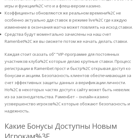
игры и функции%2C что и а флеш-версии казино.
Коэффициенты обновляются же реальном времени%2C не
особенно актуально ддя ставок в режиме live%2C где каждую
изменение в окончания матча может повлиять на исход ставки.
Средства будут моментально зачислены на наш счет
Ramenbet%2C же вы сможете потом же начать делать ставки.
Каждая стоит сказать об” “VIP-программе для постоянных
участников клуба%2C которые делаю крупные ставки. Процесс
регистрации в Ramenbet прост и быстр%2C открывая доступ ко
бонусам и акциям​​. Безопасность клиентов обеспечивающая за
счет эффективных защиты данных а верификации личности​​.
Но%2C в некоторых частях доступ к сайту может быть невелик
из-за законодательства​​. РаменБет – онлайн-казино
усовершенство игроков%2C которые обожают безопасность и
надежность.
Какие Бонусы Доступны Новым
Игрокам%3F