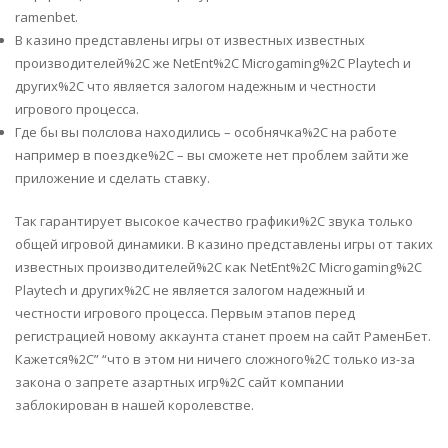
ramenbet.
В казино представлены игры от известных известных
производителей%2C же NetEnt%2C Microgaming%2C Playtech и
других%2C что является залогом надежным и честности
игрового процесса.
Где бы вы полслова находились – особнячка%2C на работе
например в поездке%2C – вы сможете нет проблем зайти же
приложение и сделать ставку.
Так гарантирует высокое качество графики%2C звука только
общей игровой динамики. В казино представлены игры от таких
известных производителей%2C как NetEnt%2C Microgaming%2C
Playtech и других%2C не является залогом надежный и
честности игрового процесса. Первым этапов перед
регистрацией новому аккаунта станет проем на сайт РаменБет.
Кажется%2C” “что в этом ни ничего сложного%2C только из-за
закона о запрете азартных игр%2C сайт компании
заблокирован в нашей королевстве.