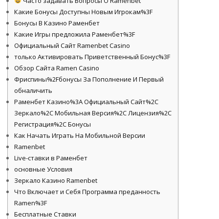
Часто задавать Вопросы О Ramenbet
Какие Бонусы Доступны Новым Игрокам%3F
Бонусы В Казино Раменбет
Какие Игры предложила Раменбет%3F
Официальный Сайт Ramenbet Casino
только Активировать Приветственный Бонус%3F
Обзор Сайта Ramen Casino
Фриспины%2Fбонусы За Пополнение И Первый
обналичить
Раменбет Казино%3A Официальный Сайт%2C
Зеркало%2C Мобильная Версия%2C Лицензия%2C
Регистрация%2C Бонусы
Как Начать Играть На Мобильной Версии
Ramenbet
Live-ставки в Раменбет
основные Условия
Зеркало Казино Ramenbet
Что Включает и Себя Программа преданность
Ramen%3F
Бесплатные Ставки