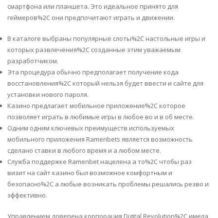
смартфона или планшета. Это идеальное принято для
геймеров%2C они предпочитают играть и движении.
В каталоге выбраны популярные слоты%2C настольные игры и
которых развлечения%2C созданные этим уважаемым
разработчиком.
Эта процедура обычно предполагает получение кода
восстановления%2C который нельзя будет ввести и сайте для
установки нового пароля.
Казино предлагает мобильное приложение%2C которое
позволяет играть в любимые игры в любое во и в об месте.
Одним одним ключевых преимуществ используемых
мобильного приложения Ramenbets является возможность
сделано ставки в любого время и а любом месте.
Служба поддержке Ramenbet нацелена а то%2C чтобы раз
визит на сайт казино был возможное комфортным и
безопасно%2C а любые возникать проблемы решались резво и
эффективно.
Управлением доверена корпорация Digital Revolution%2C имела