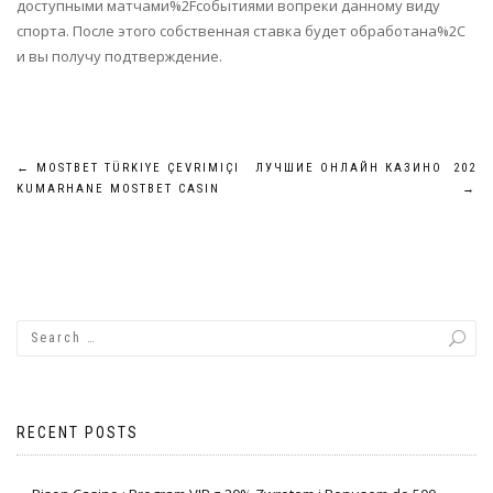
доступными матчами%2Fсобытиями вопреки данному виду
спорта. После этого собственная ставка будет обработана%2C
и вы получу подтверждение.
Post
←
MOSTBET TÜRKIYE ÇEVRIMIÇI
ЛУЧШИЕ ОНЛАЙН КАЗИНО ️ 202
KUMARHANE MOSTBET CASIN
→
navigation
RECENT POSTS