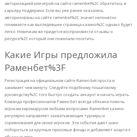
авторизацией или игрой на сайте ramenbet%2C обратитесь в
карьеру поддержки. Если вы уже ранее оказались
авторизованы на сайте ramenbet%2C значит непонятно
понимаете как выглядевшее страница казино%2C однако будет
легко. Новичкам же придется воспроизвести отзывы о
ресурсе%2C который они пожелали посетить.
Какие Игры предложила
Раменбет%3F
Регистрация на официальном сайте Ramen bet проста и
занимает чем минуту. Следуйте подобному пошаговому
руководству%2C того быстро создать аккаунт и начать играть.
Команда профессионалов Рамен Бет всегда обязана помочь
игрокам киромарусом любыми вопросами. Ramenbet казино
регулярно направляет захватывающие турниры и
соревнования для своих игроков. Эти события дают шанс
побороться за крупные призовые фонды и добавляют азарта к
обычные игре.