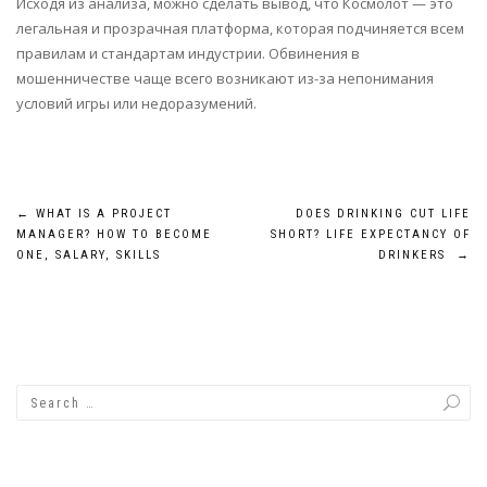
Исходя из анализа, можно сделать вывод, что Космолот — это
легальная и прозрачная платформа, которая подчиняется всем
правилам и стандартам индустрии. Обвинения в
мошенничестве чаще всего возникают из-за непонимания
условий игры или недоразумений.
Post
←
WHAT IS A PROJECT
DOES DRINKING CUT LIFE
MANAGER? HOW TO BECOME
SHORT? LIFE EXPECTANCY OF
navigation
ONE, SALARY, SKILLS
DRINKERS
→