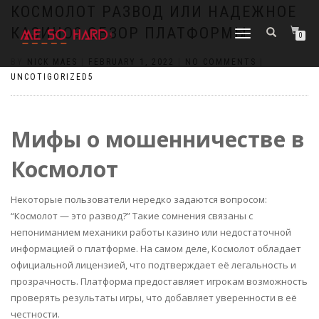
https://pin-up-cazino.kz/
pinap
lucky jet
pinup az
luckyjet
https://pin-up-oynay.com/
https://mostbet-play.kz/
pin up
КОСМОЛОТ РАЗВОД ИЛИ НАДЕЖНОЕ
КАЗИНО? ОБЗОР ПЛАТФОРМЫ
TOGGLE
0
NAVIGATION
BY
NICK MAES
|
FEBRUARY 1, 2022
|
NO COMMENTS
|
UNCOTIGORIZED5
Мифы о мошенничестве в
Космолот
Некоторые пользователи нередко задаются вопросом:
“Космолот — это развод?” Такие сомнения связаны с
непониманием механики работы казино или недостаточной
информацией о платформе. На самом деле, Космолот обладает
официальной лицензией, что подтверждает её легальность и
прозрачность. Платформа предоставляет игрокам возможность
проверять результаты игры, что добавляет уверенности в её
честности.