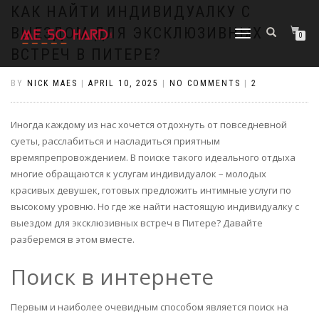
https://pin-up-cazino.kz/
pinap
lucky jet
pinup az
luckyjet
https://pin-up-oynay.com/
https://mostbet-play.kz/
pin up
КАК НАЙТИ ИНДИВИДУАЛКУ С
ВЫЕЗДОМ ДЛЯ ЭКСКЛЮЗИВНЫХ
TOGGLE
0
NAVIGATION
ВСТРЕЧ В ПИТЕРЕ?
BY
NICK MAES
|
APRIL 10, 2025
|
NO COMMENTS
|
2
Иногда каждому из нас хочется отдохнуть от повседневной
суеты, расслабиться и насладиться приятным
времяпрепровождением. В поиске такого идеального отдыха
многие обращаются к услугам индивидуалок – молодых
красивых девушек, готовых предложить интимные услуги по
высокому уровню. Но где же найти настоящую индивидуалку с
выездом для эксклюзивных встреч в Питере? Давайте
разберемся в этом вместе.
Поиск в интернете
Первым и наиболее очевидным способом является поиск на