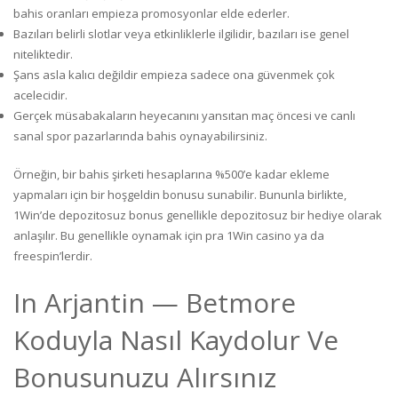
bahis oranları empieza promosyonlar elde ederler.
Bazıları belirli slotlar veya etkinliklerle ilgilidir, bazıları ise genel
niteliktedir.
Şans asla kalıcı değildir empieza sadece ona güvenmek çok
acelecidir.
Gerçek müsabakaların heyecanını yansıtan maç öncesi ve canlı
sanal spor pazarlarında bahis oynayabilirsiniz.
Örneğin, bir bahis şirketi hesaplarına %500’e kadar ekleme
yapmaları için bir hoşgeldin bonusu sunabilir. Bununla birlikte,
1Win’de depozitosuz bonus genellikle depozitosuz bir hediye olarak
anlaşılır. Bu genellikle oynamak için pra 1Win casino ya da
freespin’lerdir.
In Arjantin — Betmore
Koduyla Nasıl Kaydolur Ve
Bonusunuzu Alırsınız