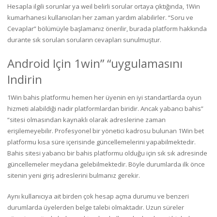
Hesapla ilgili sorunlar ya weil belirli sorular ortaya çıktığında, 1Win
kumarhanesi kullanıcıları her zaman yardım alabilirler. “Soru ve
Cevaplar” bölümüyle başlamanız önerilir, burada platform hakkında
durante sık sorulan soruların cevapları sunulmuştur.
Android Için 1win” “uygulamasını
Indirin
1Win bahis platformu hemen her üyenin en iyi standartlarda oyun
hizmeti alabildiği nadir platformlardan biridir. Ancak yabancı bahis”
“sitesi olmasından kaynaklı olarak adreslerine zaman
erişilemeyebilir. Profesyonel bir yönetici kadrosu bulunan 1Win bet
platformu kısa süre içerisinde güncellemelerini yapabilmektedir.
Bahis sitesi yabancı bir bahis platformu olduğu için sık sık adresinde
güncellemeler meydana gelebilmektedir. Böyle durumlarda ilk önce
sitenin yeni giriş adreslerini bulmanız gerekir.
Aynı kullanıcıya ait birden çok hesap açma durumu ve benzeri
durumlarda üyelerden belge talebi olmaktadır. Uzun süreler