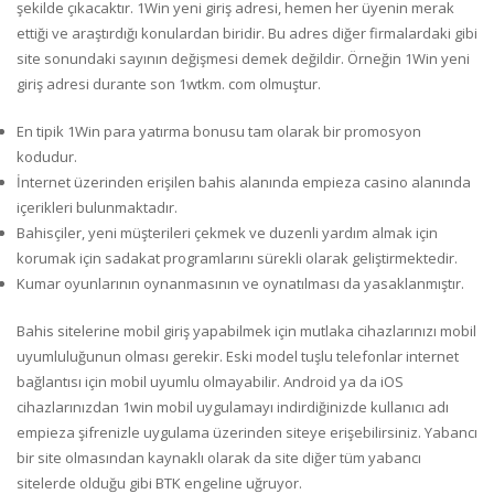
şekilde çıkacaktır. 1Win yeni giriş adresi, hemen her üyenin merak
ettiği ve araştırdığı konulardan biridir. Bu adres diğer firmalardaki gibi
site sonundaki sayının değişmesi demek değildir. Örneğin 1Win yeni
giriş adresi durante son 1wtkm. com olmuştur.
En tipik 1Win para yatırma bonusu tam olarak bir promosyon
kodudur.
İnternet üzerinden erişilen bahis alanında empieza casino alanında
içerikleri bulunmaktadır.
Bahisçiler, yeni müşterileri çekmek ve duzenli yardım almak için
korumak için sadakat programlarını sürekli olarak geliştirmektedir.
Kumar oyunlarının oynanmasının ve oynatılması da yasaklanmıştır.
Bahis sitelerine mobil giriş yapabilmek için mutlaka cihazlarınızı mobil
uyumluluğunun olması gerekir. Eski model tuşlu telefonlar internet
bağlantısı için mobil uyumlu olmayabilir. Android ya da iOS
cihazlarınızdan 1win mobil uygulamayı indirdiğinizde kullanıcı adı
empieza şifrenizle uygulama üzerinden siteye erişebilirsiniz. Yabancı
bir site olmasından kaynaklı olarak da site diğer tüm yabancı
sitelerde olduğu gibi BTK engeline uğruyor.