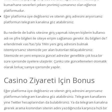
kumarhane severleri çeken çevrimiçi uzmanınız olan eğlence
platformudur.
Eğer platforma üye değilseniz ve sitenin giriş adresini arıyorsanız
platformun telegram kanalına göz atabilirsiniz.
Bu nedenle de bahis sitesine giriş yapmak isteyen kişilerin kullanıcı
adı ve şifre bilgileri ile siteye erişim sağlaması gerekir. Bu bilgileri de?
erlendirmek vas?tas?yla 1Win yeni giriş adresini bulmak
istemiyorsanız sitemizde yer alan butonları tıklayabilirsiniz.
Sitemizde en yeni empieza güncel adresler genellikle çok kısa bir
süre içerisinde üyelere ulaştırılır. Çünkü site güncellemeleri otomatik
olarak birkaç saniye içerisinde yapılır.
Casino Ziyareti Için Bonus
Eğer platforma üye değilseniz ve sitenin giriş adresini arıyorsanız
platformun telegram kanalına göz atabilirsiniz. Telegram kanallarını
yine Twitter hesaplarından da bulabilirsiniz. Ya da telegram kanalına
girerek arama kısmından sitenin adını yazdığınızda karşınıza hızlı bir