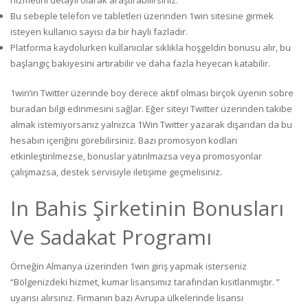
hizmetini detaylı olarak araştırabilirsiniz.
Bu sebeple telefon ve tabletleri üzerinden 1win sitesine girmek
isteyen kullanıcı sayısı da bir hayli fazladır.
Platforma kaydolurken kullanıcılar sıklıkla hoşgeldin bonusu alır, bu
başlangıç bakiyesini artırabilir ve daha fazla heyecan katabilir.
1win’in Twitter üzerinde boy derece aktif olması birçok üyenin sobre
buradan bilgi edinmesini sağlar. Eğer siteyi Twitter üzerinden takibe
almak istemiyorsanız yalnızca 1Win Twitter yazarak dışarıdan da bu
hesabın içeriğini görebilirsiniz. Bazı promosyon kodları
etkinleştirilmezse, bonuslar yatırılmazsa veya promosyonlar
çalışmazsa, destek servisiyle iletişime geçmelisiniz.
In Bahis Şirketinin Bonusları
Ve Sadakat Programı
Örneğin Almanya üzerinden 1win giriş yapmak isterseniz
“Bölgenizdeki hizmet, kumar lisansımız tarafından kısıtlanmıştır. ”
uyarısı alırsınız. Firmanın bazı Avrupa ülkelerinde lisansı