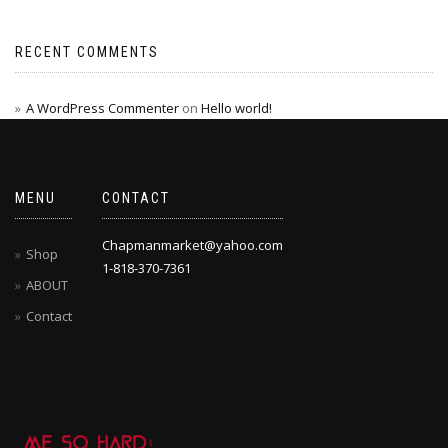
RECENT COMMENTS
A WordPress Commenter
on
Hello world!
MENU
CONTACT
Chapmanmarket@yahoo.com
Shop
1-818-370-7361
ABOUT
Contact