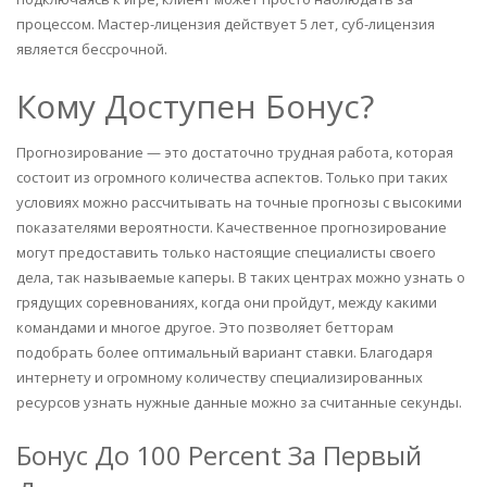
процессом. Мастер-лицензия действует 5 лет, суб-лицензия
является бессрочной.
Кому Доступен Бонус?
Прогнозирование — это достаточно трудная работа, которая
состоит из огромного количества аспектов. Только при таких
условиях можно рассчитывать на точные прогнозы с высокими
показателями вероятности. Качественное прогнозирование
могут предоставить только настоящие специалисты своего
дела, так называемые каперы. В таких центрах можно узнать о
грядущих соревнованиях, когда они пройдут, между какими
командами и многое другое. Это позволяет бетторам
подобрать более оптимальный вариант ставки. Благодаря
интернету и огромному количеству специализированных
ресурсов узнать нужные данные можно за считанные секунды.
Бонус До 100 Percent За Первый