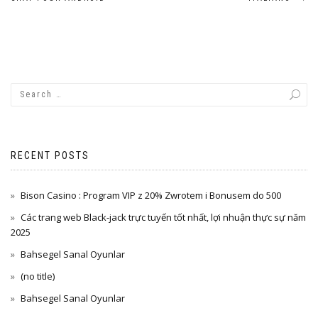
navigation
RECENT POSTS
Bison Casino : Program VIP z 20% Zwrotem i Bonusem do 500
Các trang web Black-jack trực tuyến tốt nhất, lợi nhuận thực sự năm
2025
Bahsegel Sanal Oyunlar
(no title)
Bahsegel Sanal Oyunlar