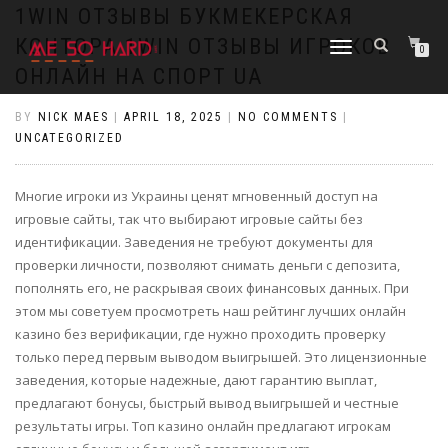
https://pin-up-cazino.kz/
pinap
lucky jet
pinup az
luckyjet
https://pin-up-oynay.com/
https://mostbet-play.kz/
pin up
1WIN ОТЗЫВЫ БУКМЕКЕРСКАЯ
КОНТОРА 1WIN ОТЗЫВЫ ИГРОКОВ
TOGGLE
0
NAVIGATION
ОНЛАЙН НА СПОРТ UA
BY
NICK MAES
|
APRIL 18, 2025
|
NO COMMENTS
|
UNCATEGORIZED
Многие игроки из Украины ценят мгновенный доступ на
игровые сайты, так что выбирают игровые сайты без
идентификации. Заведения не требуют документы для
проверки личности, позволяют снимать деньги с депозита,
пополнять его, не раскрывая своих финансовых данных. При
этом мы советуем просмотреть наш рейтинг лучших онлайн
казино без верификации, где нужно проходить проверку
только перед первым выводом выигрышей. Это лицензионные
заведения, которые надежные, дают гарантию выплат,
предлагают бонусы, быстрый вывод выигрышей и честные
результаты игры. Топ казино онлайн предлагают игрокам