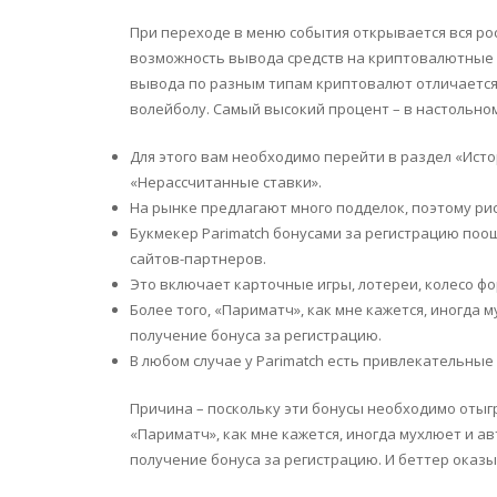
При переходе в меню события открывается вся росп
возможность вывода средств на криптовалютные 
вывода по разным типам криптовалют отличается.
волейболу. Самый высокий процент – в настольно
Для этого вам необходимо перейти в раздел «Исто
«Нерассчитанные ставки».
На рынке предлагают много подделок, поэтому ри
Букмекер Parimatch бонусами за регистрацию поощ
сайтов-партнеров.
Это включает карточные игры, лотереи, колесо фо
Более того, «Париматч», как мне кажется, иногда 
получение бонуса за регистрацию.
В любом случае у Parimatch есть привлекательные
Причина – поскольку эти бонусы необходимо отыгр
«Париматч», как мне кажется, иногда мухлюет и 
получение бонуса за регистрацию. И беттер оказ