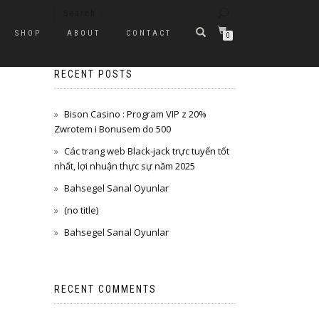
SHOP
ABOUT
CONTACT
0
RECENT POSTS
Bison Casino : Program VIP z 20%
Zwrotem i Bonusem do 500
Các trang web Black-jack trực tuyến tốt
nhất, lợi nhuận thực sự năm 2025
Bahsegel Sanal Oyunlar
(no title)
Bahsegel Sanal Oyunlar
RECENT COMMENTS