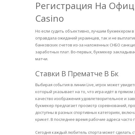
Регистрация На Офиц
Casino
Но если судить объективно, лучшим букмекером в
оправдала ожиданий украинцев, так и не выплатив
банковских счетов из-за наложенных СНБО санкци
заработных плат. Во-первых, букмекер закладыв
матчи.
Ставки В Прематче В Бк
Выбирая события в линии Live, игрок может увиде
который указывает на то, что игра идёт в прямом 
качество изображения удовлетворительное и зав
букмекер предлагает просмотр соревнований, пр
доступны в разных спортивных категориях, включа
крикет. В последнее время рабочие адреса часто
Сегодня каждый любитель спорта может сделать ст