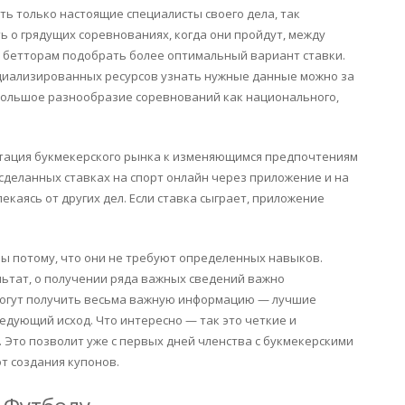
ь только настоящие специалисты своего дела, так
ь о грядущих соревнованиях, когда они пройдут, между
т бетторам подобрать более оптимальный вариант ставки.
ециализированных ресурсов узнать нужные данные можно за
 большое разнообразие соревнований как национального,
тация букмекерского рынка к изменяющимся предпочтениям
 сделанных ставках на спорт онлайн через приложение и на
лекаясь от других дел. Если ставка сыграет, приложение
ны потому, что они не требуют определенных навыков.
ьтат, о получении ряда важных сведений важно
смогут получить весьма важную информацию — лучшие
едующий исход. Что интересно — так это четкие и
Это позволит уже с первых дней членства с букмекерскими
т создания купонов.