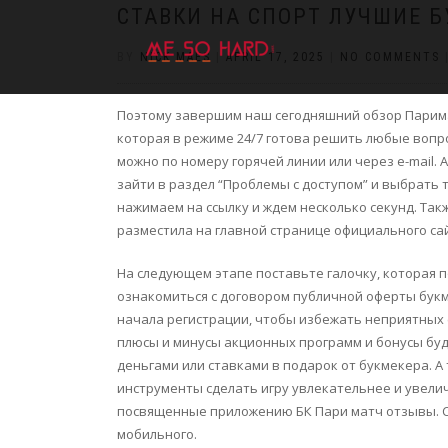
https://pin-up-cazino.kz/
pinap
lucky jet
pinup az
luckyjet
https://pin-up-oynay.com/
https://mostbet-play.kz/
pin up
СТАВКИ НА СПОРТ ЛУЧШИЕ Б
BY
NICK MAES
|
APRIL 17, 2025
|
NO COMMENTS
Поэтому завершим наш сегодняшний обзор Парима
которая в режиме 24/7 готова решить любые вопр
можно по номеру горячей линии или через e-mail.
зайти в раздел “Проблемы с доступом” и выбрать 
нажимаем на ссылку и ждем несколько секунд. Та
разместила на главной странице официального са
На следующем этапе поставьте галочку, которая 
ознакомиться с договором публичной оферты букм
начала регистрации, чтобы избежать неприятных 
плюсы и минусы акционных программ и бонусы буд
деньгами или ставками в подарок от букмекера. А
инструменты сделать игру увлекательнее и увели
посвященные приложению БК Пари матч отзывы. С
мобильного.