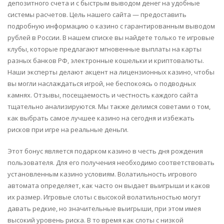
депозитного счета и с быстрым выводом денег на удобные
системы расчетов. Цель нашего сайта — предоставить
подробную информацию о казино с гарантированным выводом
рублей в России. В нашем списке вы найдете только те игровые
клубы, которые предлагают мгновенные выплаты на карты
разных банков РФ, электронные кошельки и криптовалюты.
Наши эксперты делают акцент на лицензионных казино, чтобы
вы могли наслаждаться игрой, не беспокоясь о подводных
камнях. Отзывы, посещаемость и честность каждого сайта
тщательно анализируются. Мы также делимся советами о том,
как выбрать самое лучшее казино на сегодня и избежать
рисков при игре на реальные деньги.
Этот бонус является подарком казино в честь дня рождения
пользователя. Для его получения необходимо соответствовать
установленным казино условиям. Волатильность игрового
автомата определяет, как часто он выдает выигрыши и каков
их размер. Игровые слоты с высокой волатильностью могут
давать редкие, но значительные выигрыши, при этом имея
высокий уровень риска. В то время как слоты с низкой